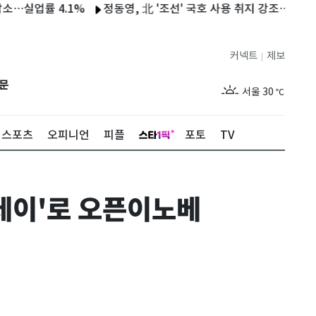
률 4.1%
정동영, 北 '조선' 국호 사용 취지 강조…"남북정상 간
커넥트
제보
|
제주
28
℃
문
서울
30
℃
부산
29
℃
스포츠
오피니언
피플
포토
TV
대구
31
℃
인천
31
℃
 데이'로 오픈이노베
광주
31
℃
대전
29
℃
울산
29
℃
강릉
26
℃
제주
28
℃