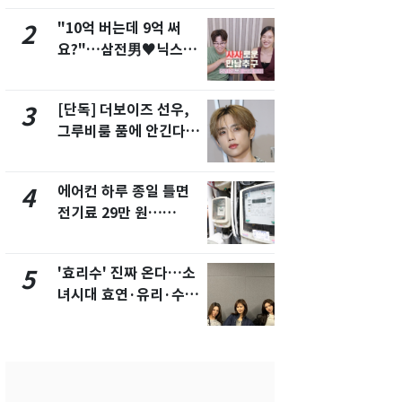
"10억 버는데 9억 써
"캐리비안 
2
7
요?"…삼전男♥닉스女
의실에 남자
3:3 단체소개팅 예능 화
요"…경찰 
제
[단독] 더보이즈 선우,
전남광주 화
3
8
그루비룸 품에 안긴다…
교통사고로 
앳에어리어와 전속계약
지…6명 부
에어컨 하루 종일 틀면
[단독]중수
4
9
전기료 29만 원…
수사관 경력
450kWh 넘으면 '요금
진…법무사·
폭탄'
택' 유지
'효리수' 진짜 온다…소
축구협회, 
5
10
녀시대 효연·유리·수영
들 10여명 대
유닛 출격 [N이슈]
대' 의혹…
픽 예선 등