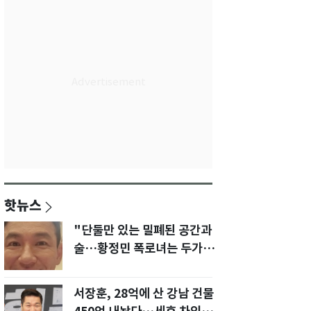
핫뉴스
"단둘만 있는 밀폐된 공간과
술…황정민 폭로녀는 두가지
에 집착했다"
서장훈, 28억에 산 강남 건물