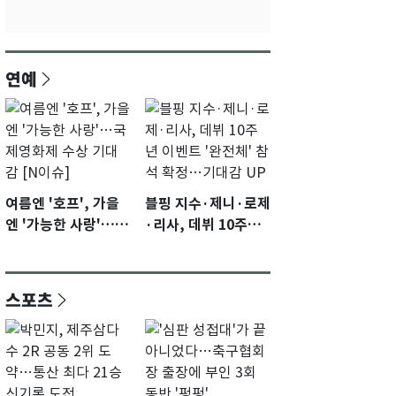
연예
여름엔 '호프', 가을
블핑 지수·제니·로제
엔 '가능한 사랑'…국
·리사, 데뷔 10주년
제영화제 수상 기대
이벤트 '완전체' 참석
감 [N이슈]
확정…기대감 UP
스포츠