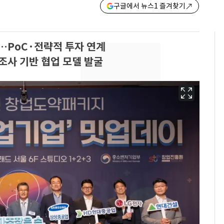
구글에서 뉴스1 즐겨찾기
…PoC·전략적 투자 연계
조사 기반 협업 모델 발굴
13호 태풍 '돌핀' 日오
6
키나와·가고시마현 접
근…26만명 대피령