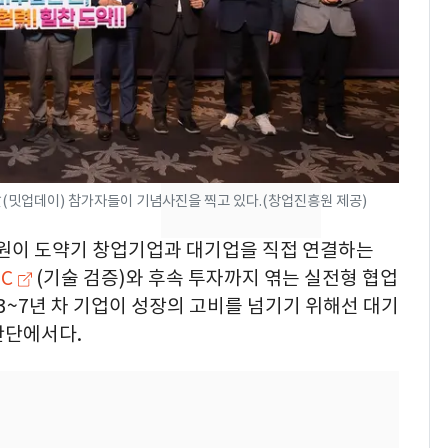
"캐리비안 베이 여자 탈
7
의실에 남자가 있어
요"…경찰 수사
전남광주 화정역 인근서
8
교통사고로 40대 심정
지…6명 부상
(밋업데이) 참가자들이 기념사진을 찍고 있다.(창업진흥원 제공)
[단독]중수청 가는 검찰
9
수사관 경력 합산 추
흥원이 도약기 창업기업과 대기업을 직접 연결하는
진…법무사·집행관 '혜
oC
(기술 검증)와 후속 투자까지 엮는 실전형 협업
택' 유지
3~7년 차 기업이 성장의 고비를 넘기기 위해선 대기
축구협회, 외국인 심판
10
들 10여명 대상 '성 접
판단에서다.
대' 의혹…월드컵·올림
픽 예선 등