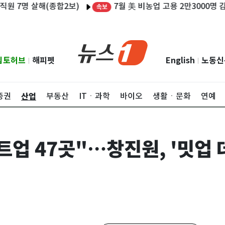
7월 美 비농업 고용 2만3000명 감소…실업
 살해(종합2보)
속보
립토허브
해피펫
English
노동신
|
|
산업
증권
부동산
ITㆍ과학
바이오
생활ㆍ문화
연예
트업 47곳"…창진원, '밋업