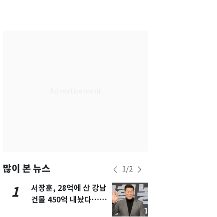
서울
30
℃
부산
29
℃
대구
31
℃
인천
31
℃
광주
31
℃
대전
29
℃
울산
29
℃
강릉
26
℃
제주
28
℃
많이 본 뉴스
1
/
2
서장훈, 28억에 산 강남
13호 태풍 '
1
6
건물 450억 내놨다…세
키나와·가고
후 차익 280억 '잭팟'
근…26만명