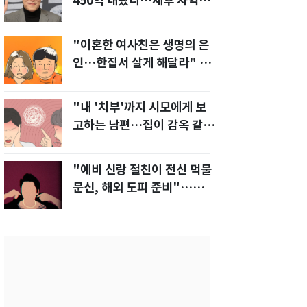
450억 내놨다…세후 차익
280억 '잭팟'
"이혼한 여사친은 생명의 은
인…한집서 살게 해달라" 남
편 요구에 '절망'
"내 '치부'까지 시모에게 보
고하는 남편…집이 감옥 같
다" 아내 고통
"예비 신랑 절친이 전신 먹물
문신, 해외 도피 준비"…예비
신부 '혼란'