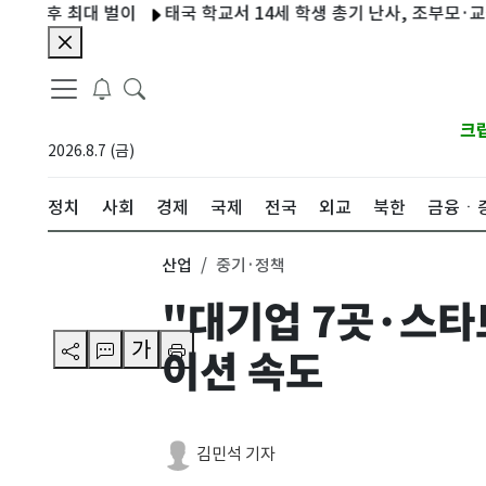
 최대 벌이
태국 학교서 14세 학생 총기 난사, 조부모·교직원 7명
크
2026.8.7 (금)
정치
사회
경제
국제
전국
외교
북한
금융ㆍ
산업
중기·정책
"대기업 7곳·스타
가
이션 속도
김민석 기자