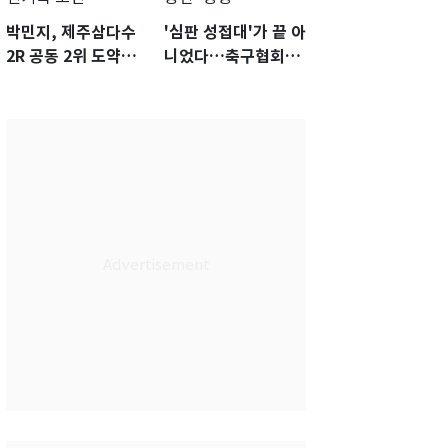
박민지, 제주삼다수
'심판 성접대'가 끝 아
2R 공동 2위 도약…
니었다…축구협회장
통산 최다 21승 신기
출장에 부인 3회 동반
록 도전
'펑펑'