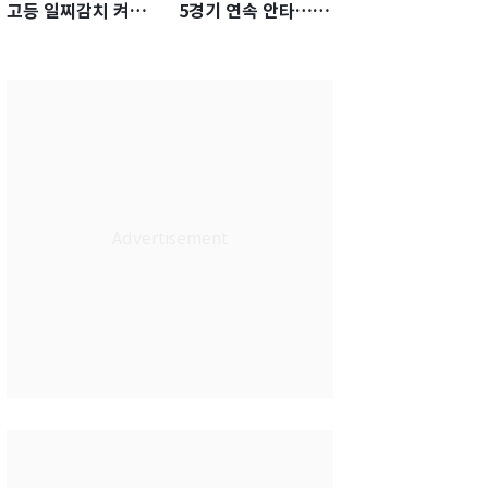
고등 일찌감치 켜졌
5경기 연속 안타…팀
는데 KBO 팔짱만
은 텍사스에 0-6 완패