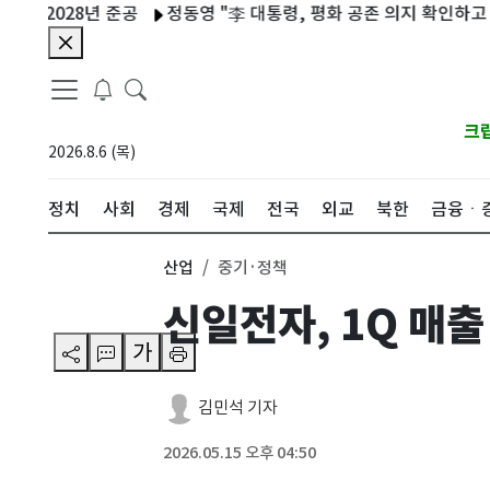
028년 준공
정동영 "李 대통령, 평화 공존 의지 확인하고 통일부
크
2026.8.6 (목)
정치
사회
경제
국제
전국
외교
북한
금융ㆍ
산업
중기·정책
신일전자, 1Q 매출
가
김민석 기자
2026.05.15 오후 04:50