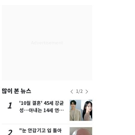
서울
32
℃
부산
31
℃
대구
32
℃
인천
34
℃
광주
32
℃
대전
32
℃
울산
30
℃
강릉
28
℃
많이 본 뉴스
1
/
2
제주
28
℃
'10월 결혼' 45세 강균
용산 거주 
1
6
성…아내는 14세 연하
루언서, SN
배우 유하진(종합)
송 도중 사망
"눈 안감기고 입 돌아
"사실상 부
2
7