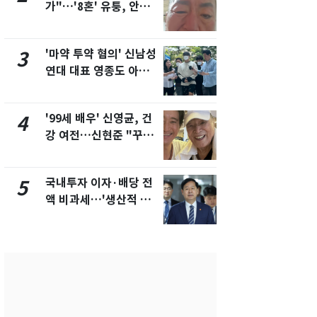
가"…'8혼' 유퉁, 안면
추미애 경기지
마비 근황 유튜브서 공
비상 상황' 
개
'마약 투약 혐의' 신남성
경기 광주 
3
8
연대 대표 영종도 아파
서 40대 女 
트서 숨진 채 발견
견…시신 옆엔
'99세 배우' 신영균, 건
삼성전자·S
4
9
강 여전…신현준 "꾸준
"주주 환원 
히 운동하시는 모습에
확대할 것" 
큰 자극"
국내투자 이자·배당 전
"하늘로 떠
5
10
액 비과세…'생산적 금
속"…이현주
융 ISA' 신설
번째 모발 