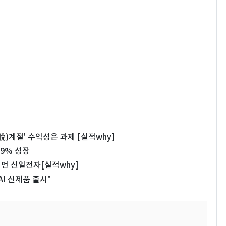
脫)계절' 수익성은 과제 [실적why]
 9% 성장
 먼 신일전자[실적why]
I 신제품 출시"