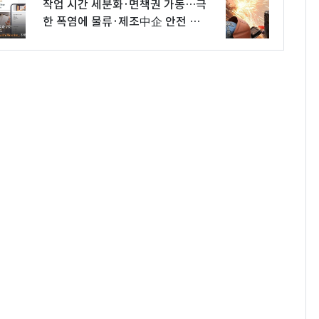
작업 시간 세분화·면책권 가동…극
한 폭염에 물류·제조中企 안전 총
력