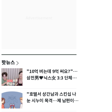
핫뉴스
"10억 버는데 9억 써요?"…
삼전男♥닉스女 3:3 단체소
개팅 예능 화제
"호텔서 상간남과 스킨십 나
눈 시누이 목격…제 남편이
입 다물라 하네요"