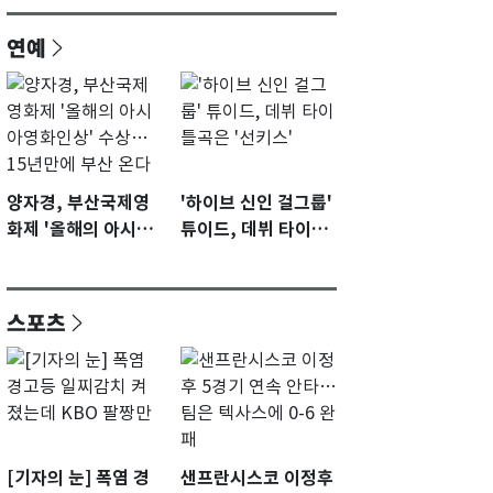
연예
양자경, 부산국제영
'하이브 신인 걸그룹'
화제 '올해의 아시아
튜이드, 데뷔 타이틀
영화인상' 수상…15
곡은 '선키스'
년만에 부산 온다
스포츠
[기자의 눈] 폭염 경
샌프란시스코 이정후