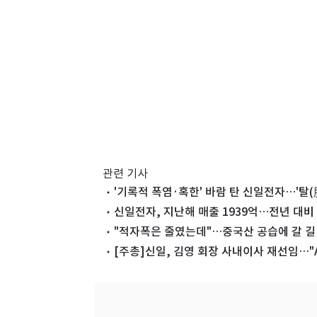
관련 기사
'기록적 폭염·혹한' 바람 탄 신일전자…'탈(
신일전자, 지난해 매출 1939억…전년 대비
"적자폭은 줄였는데"…중국산 공습에 갈 길
[주총]신일, 김영 회장 사내이사 재선임…"A