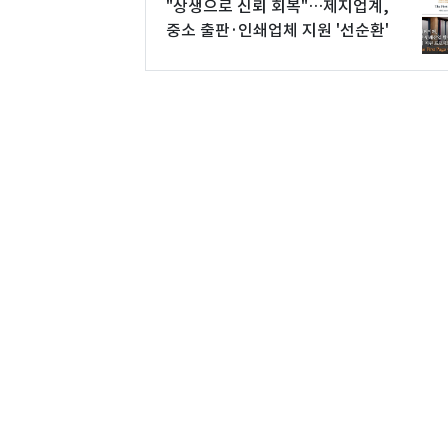
"상생으로 신뢰 회복"…제지업계,
중소 출판·인쇄업체 지원 '선순환'