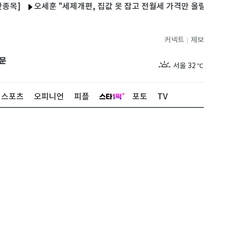
오세훈 "세제개편, 집값 못 잡고 전월세 가격만 올릴 수도"
태
커넥트
제보
|
제주
28
℃
문
서울
32
℃
부산
31
℃
스포츠
오피니언
피플
포토
TV
대구
32
℃
인천
34
℃
광주
32
℃
대전
32
℃
울산
30
℃
강릉
28
℃
제주
28
℃