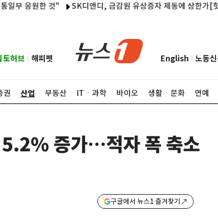
 응원한 것"
SK디앤디, 금감원 유상증자 제동에 상한가[핫종목]
립토허브
해피펫
English
노동신
|
|
산업
증권
부동산
ITㆍ과학
바이오
생활ㆍ문화
연예
 5.2% 증가…적자 폭 축소
구글에서 뉴스1 즐겨찾기