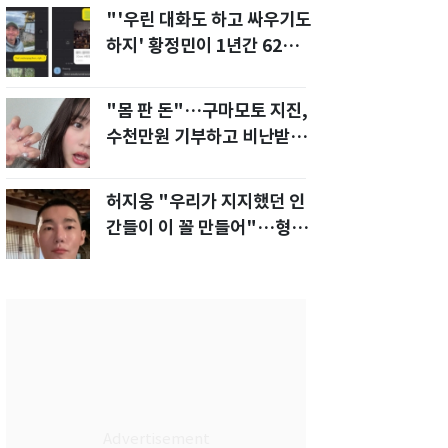
"'우린 대화도 하고 싸우기도
하지' 황정민이 1년간 62차례
먼저 전화"
"몸 판 돈"…구마모토 지진,
수천만원 기부하고 비난받은
성인물 배우
허지웅 "우리가 지지했던 인
간들이 이 꼴 만들어"…형소
법 개정안에 발끈