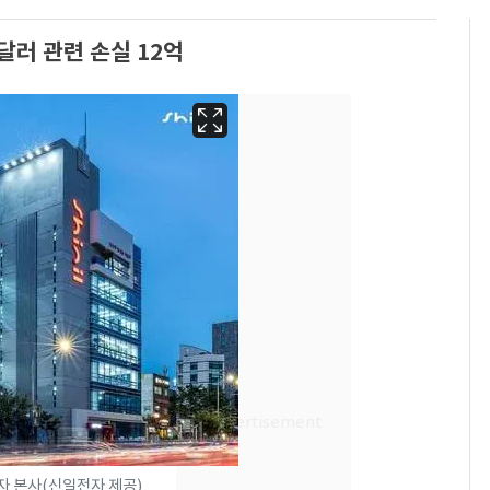
달러 관련 손실 12억
용산 거주 일본인 인플
6
루언서, SNS 라이브방
송 도중 사망
"사실상 부도 상태"…
7
자 본사(신일전자 제공)