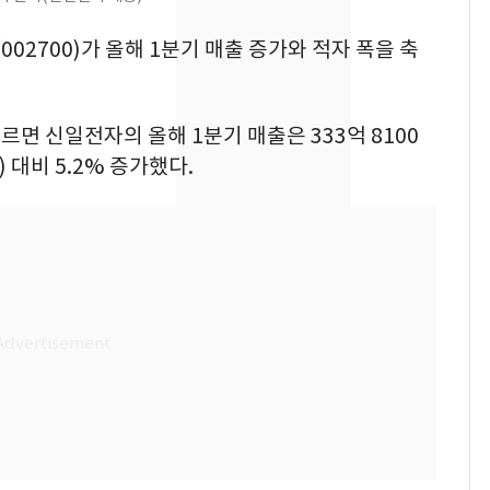
추미애 경기지사, '재정
비상 상황' 선언
002700)가 올해 1분기 매출 증가와 적자 폭을 축
경기 광주 아파트 화단
8
서 40대 女 숨진 채 발
면 신일전자의 올해 1분기 매출은 333억 8100
견…시신 옆엔 '이불'
) 대비 5.2% 증가했다.
삼성전자·SK하이닉스
9
"주주 환원 의미 있게
확대할 것" 약속
"하늘로 떠난 딸과의 약
10
속"…이현주 경사, 세
번째 모발 기부