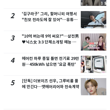
'김구라子' 그리, 할머니외 여행서
2
"친모 전라도에 잘 있어"…유튜브
서 언급
"10억 버는데 9억 써요?"…삼전男
3
♥닉스女 3:3 단체소개팅 예능 화
제
에어컨 하루 종일 틀면 전기료 29만
4
원…450kWh 넘으면 '요금 폭탄'
[단독] 더보이즈 선우, 그루비룸 품
5
에 안긴다…앳에어리어와 전속계약