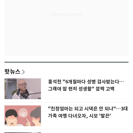
핫뉴스
홍석천 "6개월마다 성병 검사받는다…
그래야 맘 편히 성생활" 깜짝 고백
"친정엄마는 되고 시댁은 안 되냐"…3대
가족 여행 다녀오자, 시모 '발끈'