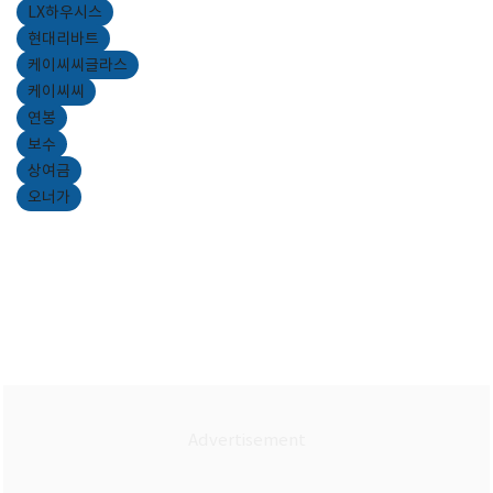
LX하우시스
현대리바트
케이씨씨글라스
케이씨씨
연봉
보수
상여금
오너가