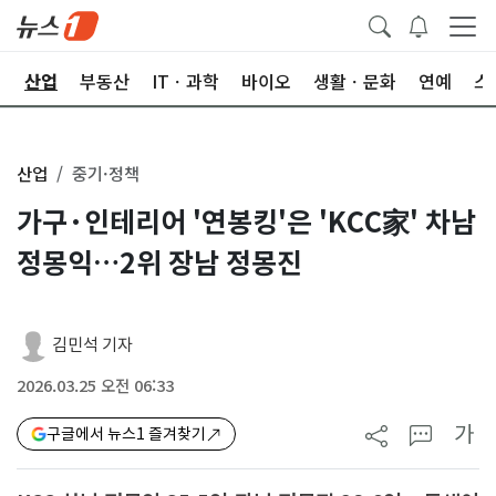
권
산업
부동산
ITㆍ과학
바이오
생활ㆍ문화
연예
스
산업
중기·정책
가구·인테리어 '연봉킹'은 'KCC家' 차남
정몽익…2위 장남 정몽진
김민석 기자
2026.03.25 오전 06:33
가
구글에서 뉴스1 즐겨찾기