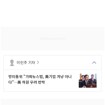
이민주 기자
방미통위 "가짜뉴스법, 美기업 겨냥 아니
다"…美 하원 우려 반박