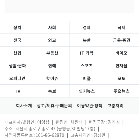
정치
사회
경제
국제
전국
외교
북한
금융·증권
산업
부동산
IT·과학
바이오
생활·문화
연예
스포츠
연재물
오피니언
핫이슈
피플
포토
TV
속보
인기뉴스
주요뉴스
회사소개
광고/제휴·구매문의
이용약관·정책
고충처리
대표이사/발행인 : 이영섭
|
편집인 : 채원배
|
편집국장 : 김기성
|
주소 : 서울시 종로구 종로 47 (공평동,SC빌딩17층)
|
사업자등록번호 : 101-86-62870
|
고충처리인 : 김성환
|