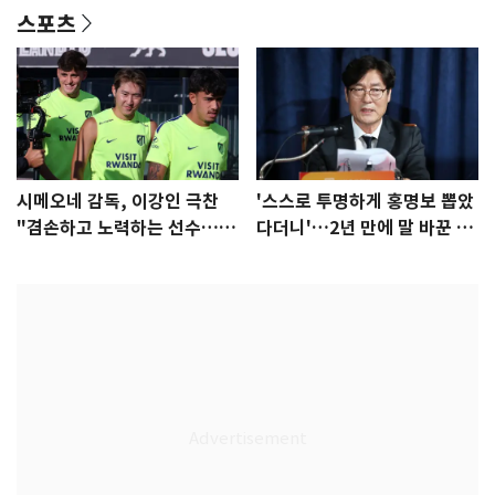
스포츠
시메오네 감독, 이강인 극찬
'스스로 투명하게 홍명보 뽑았
"겸손하고 노력하는 선수…좋
다더니'…2년 만에 말 바꾼 이
은 첫인상"
임생