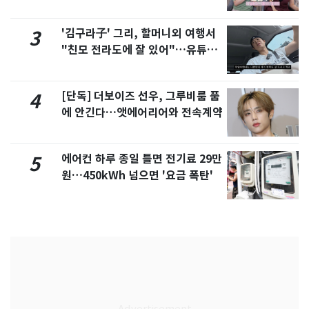
제
'김구라子' 그리, 할머니외 여행서
3
"친모 전라도에 잘 있어"…유튜브
서 언급
[단독] 더보이즈 선우, 그루비룸 품
4
에 안긴다…앳에어리어와 전속계약
에어컨 하루 종일 틀면 전기료 29만
5
원…450kWh 넘으면 '요금 폭탄'