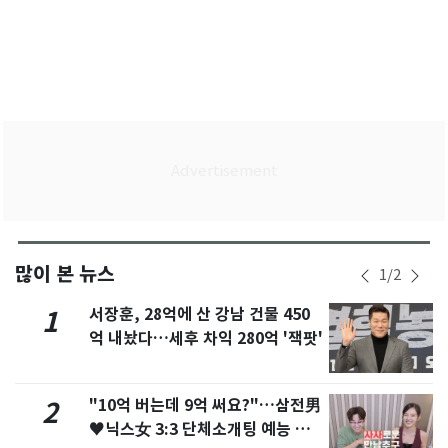
많이 본 뉴스
1
/
2
서장훈, 28억에 산 강남 건물 450
1
억 내놨다…세후 차익 280억 '잭팟'
"10억 버는데 9억 써요?"…삼전男
2
♥닉스女 3:3 단체소개팅 예능 화