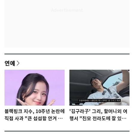
연예
블랙핑크 지수, 10주년 논란에
'김구라子' 그리, 할머니외 여
직접 사과 "큰 섭섭함 안겨 미
행서 "친모 전라도에 잘 있
안"
어"…유튜브서 언급