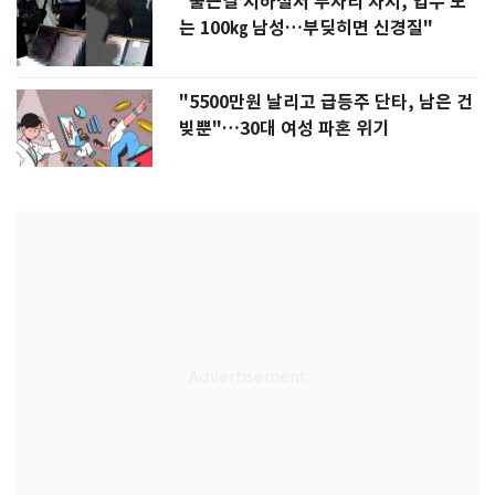
"출근길 지하철서 두자리 차지, 업무 보
는 100㎏ 남성…부딪히면 신경질"
"5500만원 날리고 급등주 단타, 남은 건
빚뿐"…30대 여성 파혼 위기