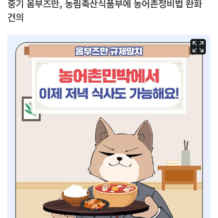
중기 옴부즈만, 농림축산식품부에 농어촌정비법 완화
건의