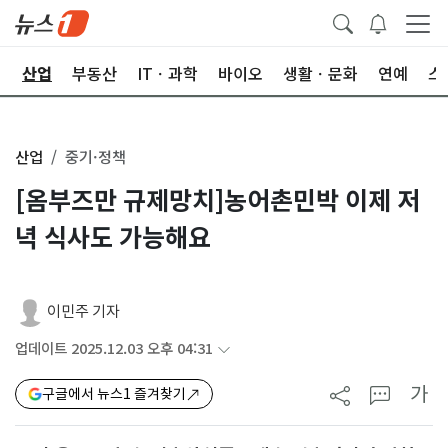
권
산업
부동산
ITㆍ과학
바이오
생활ㆍ문화
연예
스
산업
중기·정책
[옴부즈만 규제망치]농어촌민박 이제 저
녁 식사도 가능해요
이민주 기자
업데이트 2025.12.03 오후 04:31
가
구글에서 뉴스1 즐겨찾기