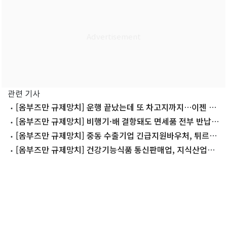
관련 기사
[옴부즈만 규제망치] 운행 끝났는데 또 차고지까지…이젠 과
징금 안 물린다
[옴부즈만 규제망치] 비행기·배 결항돼도 면세품 전부 반납
하지 않는다
[옴부즈만 규제망치] 중동 수출기업 긴급지원바우처, 튀르키
예 등 인접국도 지원
[옴부즈만 규제망치] 건강기능식품 통신판매업, 지식산업센
터에 사무실 둬도 된다