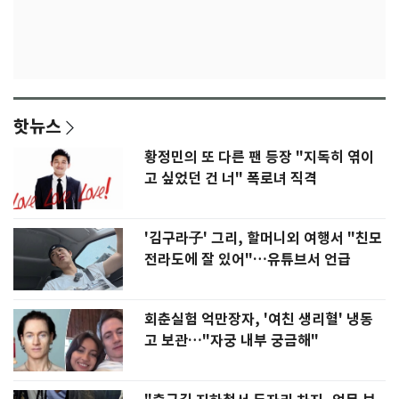
핫뉴스
황정민의 또 다른 팬 등장 "지독히 엮이
고 싶었던 건 너" 폭로녀 직격
'김구라子' 그리, 할머니외 여행서 "친모
전라도에 잘 있어"…유튜브서 언급
회춘실험 억만장자, '여친 생리혈' 냉동
고 보관…"자궁 내부 궁금해"