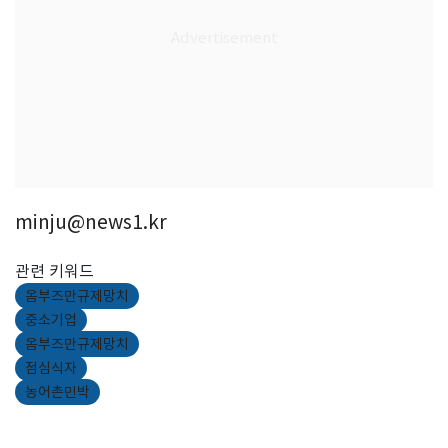
minju@news1.kr
관련 키워드
옴부즈만규제망치
중소기업
옴부즈만규제망치
점심식자
농어촌민박