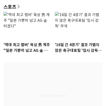
스포츠
'역대 최고 멤버' 육상 男 계주
'16일 간 4경기' 결코 가볍지
"일본 가뿐히 넘고 AG 金 따겠
않은 축구대표팀 '임시 감독'
다"
무게