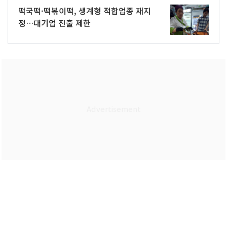
떡국떡·떡볶이떡, 생계형 적합업종 재지
정…대기업 진출 제한