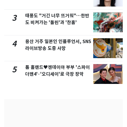
화제
태풍도 "거긴 너무 뜨거워"…한반
3
도 비켜가는 '돌핀'과 '찬홈'
용산 거주 일본인 인플루언서, SNS
4
라이브방송 도중 사망
톰 홀랜드♥젠데이아 부부 '스파이
5
더맨4'·'오디세이'로 극장 장악