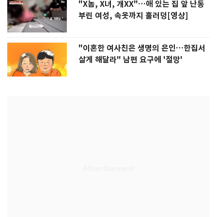
"X놈, X녀, 개XX"…애 있는 집 앞 난동
부린 여성, 속옷까지 훌러덩[영상]
"이혼한 여사친은 생명의 은인…한집서
살게 해달라" 남편 요구에 '절망'