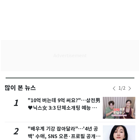
많이 본 뉴스
1
/
2
"10억 버는데 9억 써요?"…삼전男
1
♥닉스女 3:3 단체소개팅 예능 화
제
"배우계 기강 잡아달라"…'4년 공
2
백' 수애, SNS 오픈·프로필 공개