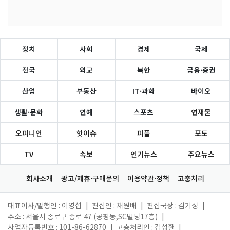
정치
사회
경제
국제
전국
외교
북한
금융·증권
산업
부동산
IT·과학
바이오
생활·문화
연예
스포츠
연재물
오피니언
핫이슈
피플
포토
TV
속보
인기뉴스
주요뉴스
회사소개
광고/제휴·구매문의
이용약관·정책
고충처리
대표이사/발행인 : 이영섭
|
편집인 : 채원배
|
편집국장 : 김기성
|
주소 : 서울시 종로구 종로 47 (공평동,SC빌딩17층)
|
사업자등록번호 : 101-86-62870
|
고충처리인 : 김성환
|