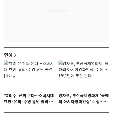
연예
'효리수' 진짜 온다…소녀시대
양자경, 부산국제영화제 '올해
효연·유리·수영 유닛 출격 [N
의 아시아영화인상' 수상…15
이슈]
년만에 부산 온다