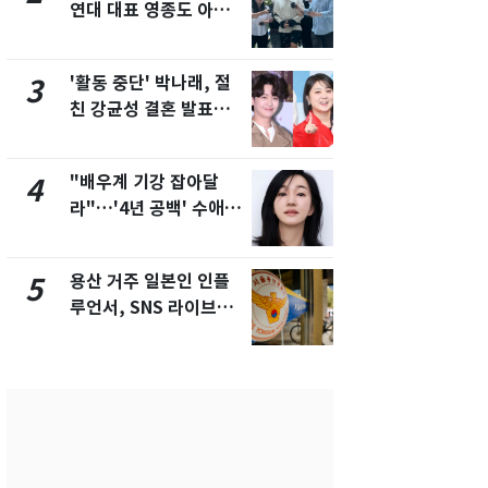
연대 대표 영종도 아파
추미애 경기지
트서 숨진 채 발견
비상 상황' 
'활동 중단' 박나래, 절
삼성전자·S
3
8
친 강균성 결혼 발표에
"주주 환원 
'좋아요' 누르며 축하
확대할 것" 
"배우계 기강 잡아달
"하늘로 떠
4
9
라"…'4년 공백' 수애,
속"…이현주
SNS 오픈·프로필 공개
번째 모발 
화제
용산 거주 일본인 인플
[단독] 아내
5
10
루언서, SNS 라이브방
성매매 여성
송 도중 사망
아 때려 살해
형