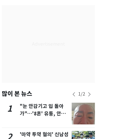
서울
34
℃
부산
33
℃
대구
34
℃
인천
35
℃
광주
34
℃
대전
34
℃
울산
32
℃
강릉
30
℃
많이 본 뉴스
1
/
2
제주
30
℃
"눈 안감기고 입 돌아
경기 광주 
1
6
가"…'8혼' 유퉁, 안면
서 40대 女 
마비 근황 유튜브서 공
견…시신 옆엔
개
'마약 투약 혐의' 신남성
"사실상 부
2
7