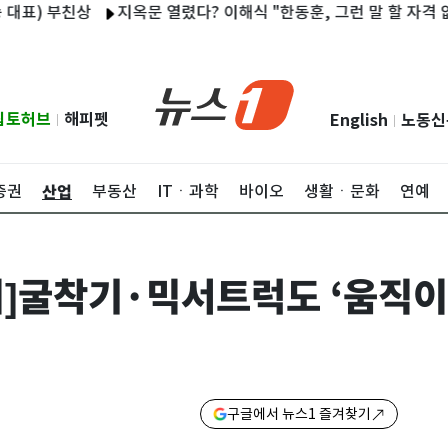
부친상
지옥문 열렸다? 이해식 "한동훈, 그런 말 할 자격 없다" [팩
립토허브
해피펫
English
노동신
|
|
산업
증권
부동산
ITㆍ과학
바이오
생활ㆍ문화
연예
]굴착기·믹서트럭도 ‘움직이
구글에서 뉴스1 즐겨찾기