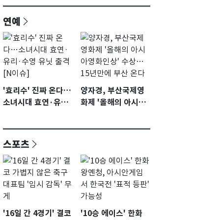
연예
'효리수' 진짜 온다…
양자경, 부산국제영
소녀시대 효연·유리·
화제 '올해의 아시아
수영 유닛 출격 [N이
영화인상' 수상…15
슈]
년만에 부산 온다
스포츠
'16일 간 4경기' 결코
'10승 에이스' 한화