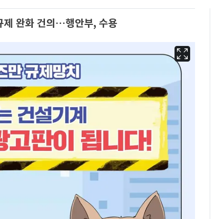
규제 완화 건의…행안부, 수용
경기 광주 아파트 화단
6
서 40대 女 숨진 채 발
견…시신 옆엔 '이불'
"사실상 부도 상태"…
7