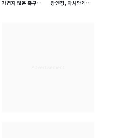
가볍지 않은 축구대
왕옌청, 아시안게임
표팀 '임시 감독' 무게
서 한국전 '표적 등판'
가능성