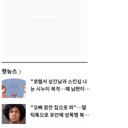
핫뉴스
"호텔서 상간남과 스킨십 나
눈 시누이 목격…제 남편이
입 다물라 하네요"
"오빠 잠깐 집으로 와"…딸
틱톡으로 유인해 성폭행 복수
한 아빠