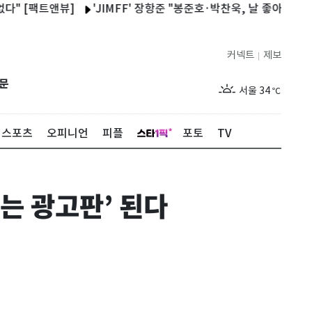
트앤뷰]
'JIMFF' 장항준 "봉준호·박찬욱, 날 좋아하는 분들이라
커넥트
제보
|
제주
30
℃
문
서울
34
℃
부산
33
℃
스포츠
오피니언
피플
포토
TV
대구
34
℃
인천
35
℃
는 광고판’ 된다
광주
34
℃
대전
34
℃
울산
32
℃
강릉
30
℃
제주
30
℃