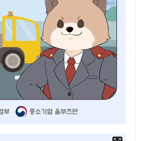
추미애 경기지사, '재정
비상 상황' 선언
삼성전자·SK하이닉스
8
"주주 환원 의미 있게
확대할 것" 약속
"하늘로 떠난 딸과의 약
9
속"…이현주 경사, 세
번째 모발 기부
[단독] 아내 가출하자
10
성매매 여성 부르고 영
아 때려 살해한 친부, 중
형