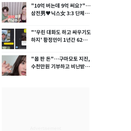
"10억 버는데 9억 써요?"…
삼전男♥닉스女 3:3 단체소
개팅 예능 화제
"'우린 대화도 하고 싸우기도
하지' 황정민이 1년간 62차례
먼저 전화"
"몸 판 돈"…구마모토 지진,
수천만원 기부하고 비난받은
성인물 배우