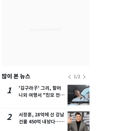
서울
27
℃
부산
25
℃
대구
28
℃
인천
29
℃
광주
30
℃
대전
28
℃
울산
25
℃
많이 본 뉴스
1
/
2
강릉
20
℃
'김구라子' 그리, 할머
'심판 성접대
1
6
니외 여행서 "친모 전라
었다…축구
제주
28
℃
도에 잘 있어"…유튜브
에 부인 3회 
서 언급
서장훈, 28억에 산 강남
회춘실험 억만
2
7
건물 450억 내놨다…세
친 생리혈' 냉동고 보
후 차익 280억 '잭팟'
관…"자궁 