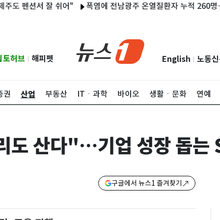
션서 잘 쉬어"
폭염에 전남광주 온열질환자 누적 260명…동복댐 
립토허브
해피펫
English
노동신
|
|
산업
증권
부동산
ITㆍ과학
바이오
생활ㆍ문화
연예
리도 산다"…기업 성장 돕는 
구글에서 뉴스1 즐겨찾기