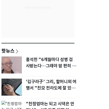
핫뉴스
홍석천 "6개월마다 성병 검
사받는다…그래야 맘 편히 성
생활" 깜짝 고백
'김구라子' 그리, 할머니외 여
행서 "친모 전라도에 잘 있
어"…유튜브서 언급
"친정엄마는 되고 시댁은 안