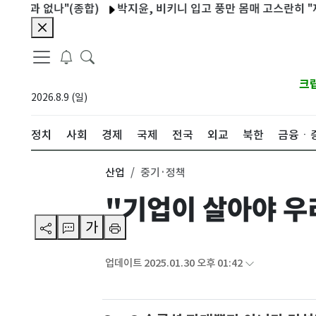
없나"(종합)
박지윤, 비키니 입고 풍만 몸매 고스란히 "제주도 펜
크
2026.8.9 (일)
정치
사회
경제
국제
전국
외교
북한
금융ㆍ
산업
중기·정책
"기업이 살아야 우
가
업데이트 2025.01.30 오후 01:42