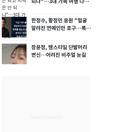
되냐"…3대 가족 여행 다녀
오자, 시모 '발끈'
한정수, 황정민 응원 "얼굴
알려진 연예인만 호구…폭로
녀도 신분 공개해라"
장윤정, 뱅스타일 단발머리
변신…어려진 비주얼 눈길