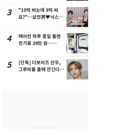
해"
"10억 버는데 9억 써
'일타강사' 
3
8
요?"…삼전男♥닉스女
의 마지막 
3:3 단체소개팅 예능 화
으로 끝나버린
제
에어컨 하루 종일 틀면
[단독] 경찰,
4
9
전기료 29만 원…
제작사 회장
450kWh 넘으면 '요금
시장법 위반
폭탄'
[단독] 더보이즈 선우,
13호 태풍 '
5
10
그루비룸 품에 안긴다…
키나와·가고
앳에어리어와 전속계약
근…26만명