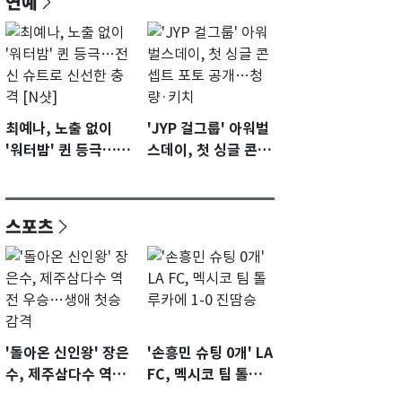
연예
최예나, 노출 없이
'JYP 걸그룹' 아워벌
'워터밤' 퀸 등극…전
스데이, 첫 싱글 콘셉
신 슈트로 신선한 충
트 포토 공개…청량·
격 [N샷]
키치
스포츠
'돌아온 신인왕' 장은
'손흥민 슈팅 0개' LA
수, 제주삼다수 역전
FC, 멕시코 팀 톨루
우승…생애 첫승 감
카에 1-0 진땀승