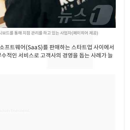
해"
'일타강사' 남편과 아내
8
의 마지막 술자리…비극
으로 끝나버린 17년
대시보드를 통해 지점 관리를 하고 있는 사업자(페이히어 제공)
[단독] 경찰, '김부장'
9
제작사 회장 수사…자본
형 소프트웨어(SaaS)를 판매하는 스타트업 사이에서
시장법 위반 의혹
부수적인 서비스로 고객사의 경영을 돕는 사례가 늘
13호 태풍 '돌핀' 日오
10
키나와·가고시마현 접
근…26만명 대피령