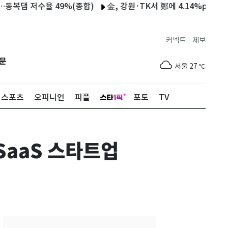
저수율 49%(종합)
金, 강원·TK서 鄭에 4.14%p차 승리…누적도
커넥트
제보
|
제주
28
℃
문
서울
27
℃
부산
25
℃
스포츠
오피니언
피플
포토
TV
대구
28
℃
인천
29
℃
SaaS 스타트업
광주
30
℃
대전
28
℃
울산
25
℃
강릉
20
℃
제주
28
℃