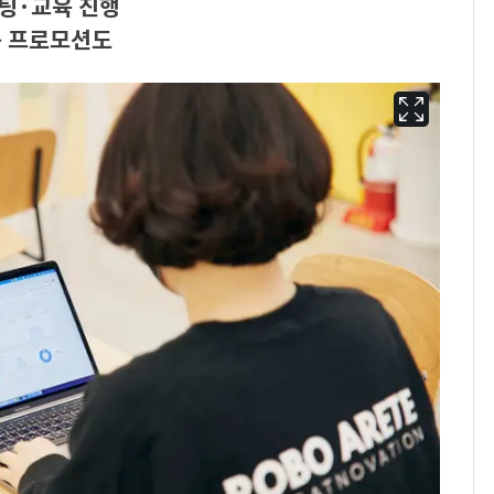
설팅·교육 진행
독 프로모션도
'심판 성접대'가 끝 아니
6
었다…축구협회장 출장
에 부인 3회 동반 '펑펑'
회춘실험 억만장자, '여
7
친 생리혈' 냉동고 보
관…"자궁 내부 궁금