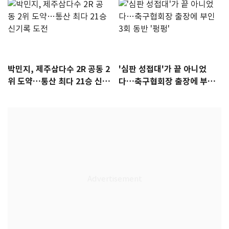
박민지, 제주삼다수 2R 공동 2
'심판 성접대'가 끝 아니었
위 도약…통산 최다 21승 신기
다…축구협회장 출장에 부인
록 도전
3회 동반 '펑펑'