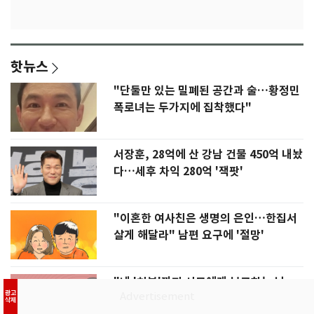
핫뉴스
"단둘만 있는 밀폐된 공간과 술…황정민
폭로녀는 두가지에 집착했다"
서장훈, 28억에 산 강남 건물 450억 내놨
다…세후 차익 280억 '잭팟'
"이혼한 여사친은 생명의 은인…한집서
살게 해달라" 남편 요구에 '절망'
"내 '치부'까지 시모에게 보고하는 남
광고
편…집이 감옥 같다" 아내 고통
삭제