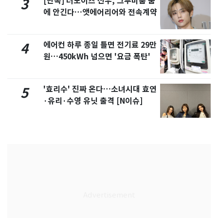
[단독] 더보이즈 선우, 그루비룸 품
3
에 안긴다…앳에어리어와 전속계약
에어컨 하루 종일 틀면 전기료 29만
4
원…450kWh 넘으면 '요금 폭탄'
'효리수' 진짜 온다…소녀시대 효연
5
·유리·수영 유닛 출격 [N이슈]