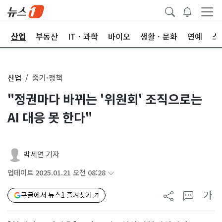
권
산업
부동산
ITㆍ과학
바이오
생활ㆍ문화
연예
스
산업
중기·정책
"정권마다 바뀌는 '위원회' 조직으로는
AI 대응 못 한다"
박세연 기자
업데이트 2025.01.21 오전 08:28
가
구글에서 뉴스1 즐겨찾기