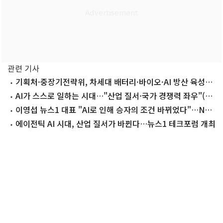
관련 기사
기획처·중장기전략위, 차세대 배터리·바이오·AI 방산 육성
논의
AI가 스스로 일하는 시대…"산업 질서·국가 경쟁력 좌우"(종
합)
이영섭 뉴스1 대표 "AI로 인해 승자의 조건 바뀌었다"…NTF
2026 개막
에이전틱 AI 시대, 산업 질서가 바뀐다…뉴스1 테크포럼 개최