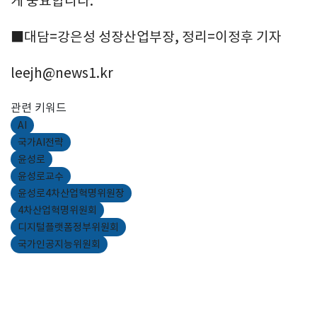
게 중요합니다."
■대담=강은성 성장산업부장, 정리=이정후 기자
leejh@news1.kr
관련 키워드
AI
국가AI전략
윤성로
윤성로교수
윤성로4차산업혁명위원장
4차산업혁명위원회
디지털플랫폼정부위원회
국가인공지능위원회