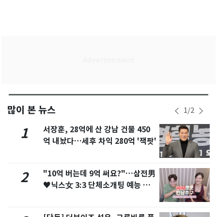
많이 본 뉴스
1
/
2
서장훈, 28억에 산 강남 건물 450
1
억 내놨다…세후 차익 280억 '잭팟'
"10억 버는데 9억 써요?"…삼전男
2
♥닉스女 3:3 단체소개팅 예능 화
제