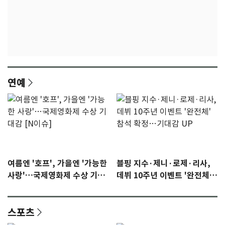
연예
여름엔 '호프', 가을엔 '가능한
블핑 지수·제니·로제·리사,
사랑'…국제영화제 수상 기대
데뷔 10주년 이벤트 '완전체'
감 [N이슈]
참석 확정…기대감 UP
스포츠