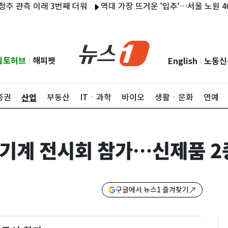
 관측 이래 3번째 더워
역대 가장 뜨거운 '입추'…서울 노원 40.2도·
립토허브
해피펫
English
노동신
|
|
산업
증권
부동산
ITㆍ과학
바이오
생활ㆍ문화
연예
 농기계 전시회 참가…신제품 2
구글에서 뉴스1 즐겨찾기