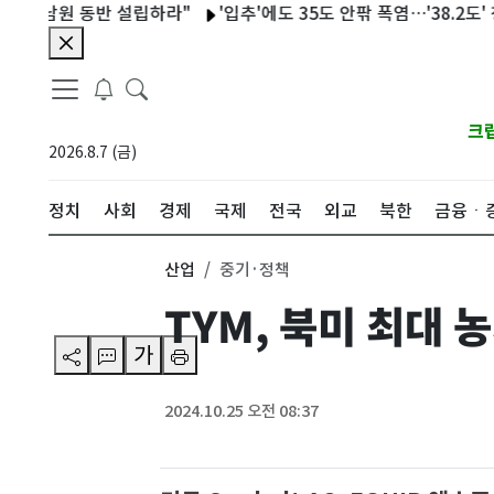
원 동반 설립하라"
'입추'에도 35도 안팎 폭염…'38.2도' 청주
크
2026.8.7 (금)
정치
사회
경제
국제
전국
외교
북한
금융ㆍ
산업
중기·정책
TYM, 북미 최대
가
2024.10.25 오전 08:37