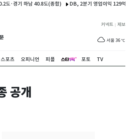
경기 하남 40.8도(종합)
DB, 2분기 영업이익 129억…전년比 45
커넥트
제보
|
제주
30
℃
문
서울
36
℃
부산
33
℃
스포츠
오피니언
피플
포토
TV
대구
37
℃
인천
37
℃
종 공개
광주
37
℃
대전
36
℃
울산
32
℃
강릉
30
℃
제주
30
℃