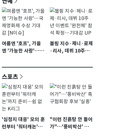
연예
여름엔 '호프', 가을
블핑 지수·제니·로제
엔 '가능한 사랑'…국
·리사, 데뷔 10주년
제영화제 수상 기대
이벤트 '완전체' 참석
감 [N이슈]
확정…기대감 UP
스포츠
'심정지 대응' 모의 훈
"이런 진흙탕 안 들어
련부터 '워터캐논'까
가"…'풍비박산' 축
지 준비…쉼 없는 K
구협회장 후보 '실종'