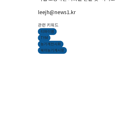
leejh@news1.kr
관련 키워드
티와이엠
TYM
농기계전시회
북미농기계시장