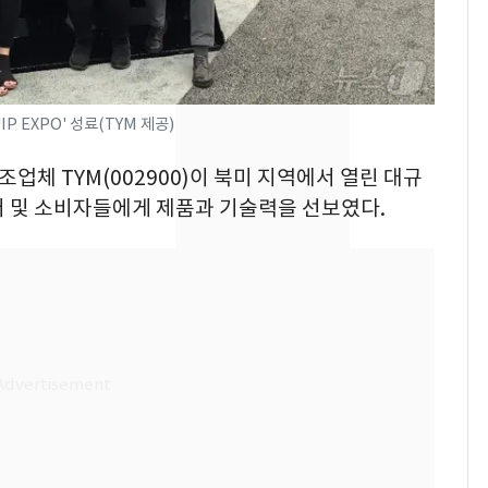
전남광주 화정역 인근서
8
교통사고로 40대 심정
지…6명 부상
IP EXPO' 성료(TYM 제공)
축구협회, 외국인 심판
9
들 10여명 대상 '성 접
조업체 TYM(002900)이 북미 지역에서 열린 대규
대' 의혹…월드컵·올림
러 및 소비자들에게 제품과 기술력을 선보였다.
픽 예선 등
美 상원 클래리티법 처
10
리 난항…민주당 "윤리
·AML 보완 우선"