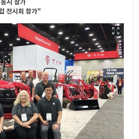
포 동시 참가
럽 전시회 참가"
"캐리비안 베이 여자 탈
6
의실에 남자가 있어
요"…경찰 수사
13호 태풍 '돌핀' 日오
7
키나와·가고시마현 접
근…26만명 대피령