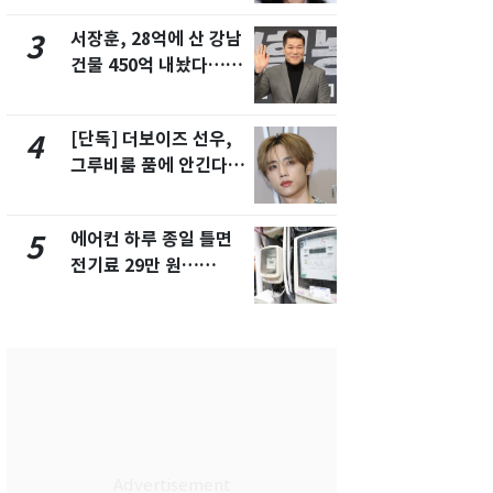
화제
서장훈, 28억에 산 강남
전남광주 화
3
8
건물 450억 내놨다…세
교통사고로 
후 차익 280억 '잭팟'
지…6명 부
[단독] 더보이즈 선우,
축구협회, 
4
9
그루비룸 품에 안긴다…
들 10여명 대
앳에어리어와 전속계약
대' 의혹…
픽 예선 등
에어컨 하루 종일 틀면
美 상원 클
5
10
전기료 29만 원…
리 난항…민
450kWh 넘으면 '요금
·AML 보완
폭탄'