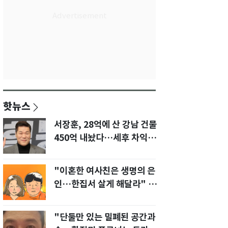
핫뉴스
서장훈, 28억에 산 강남 건물
450억 내놨다…세후 차익
280억 '잭팟'
"이혼한 여사친은 생명의 은
인…한집서 살게 해달라" 남
편 요구에 '절망'
"단둘만 있는 밀폐된 공간과