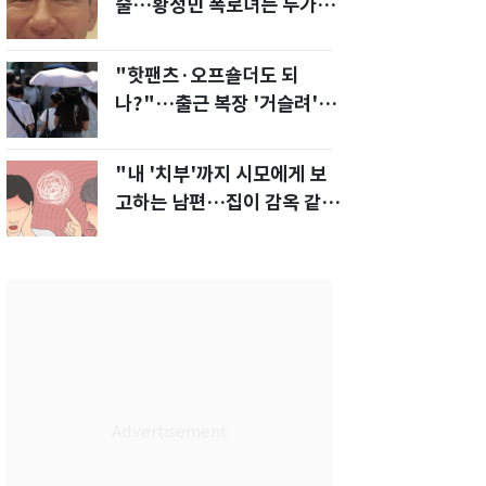
술…황정민 폭로녀는 두가지
에 집착했다"
"핫팬츠·오프숄더도 되
나?"…출근 복장 '거슬려'
vs '괜찮아' 의견 분분
"내 '치부'까지 시모에게 보
고하는 남편…집이 감옥 같
다" 아내 고통