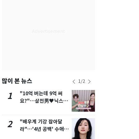
서울
36
℃
부산
33
℃
대구
37
℃
인천
37
℃
광주
37
℃
대전
36
℃
울산
32
℃
많이 본 뉴스
1
/
2
강릉
30
℃
"10억 버는데 9억 써
"캐리비안 
1
6
요?"…삼전男♥닉스女
의실에 남자
제주
30
℃
3:3 단체소개팅 예능 화
요"…경찰 
제
"배우계 기강 잡아달
13호 태풍 '
2
7
라"…'4년 공백' 수애,
키나와·가고
SNS 오픈·프로필 공개
근…26만명