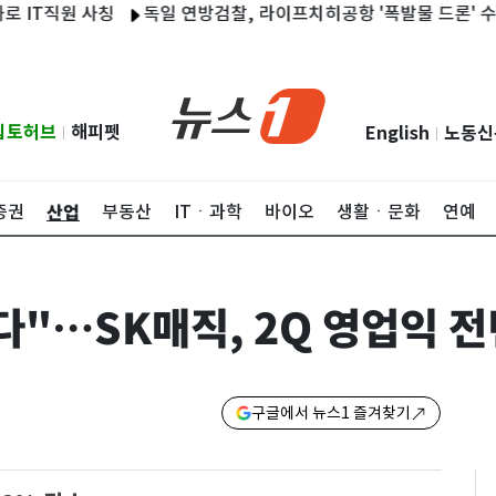
직원 사칭
독일 연방검찰, 라이프치히공항 '폭발물 드론' 수사…"중
립토허브
해피펫
English
노동신
|
|
산업
증권
부동산
ITㆍ과학
바이오
생활ㆍ문화
연예
"…SK매직, 2Q 영업익 전
구글에서 뉴스1 즐겨찾기