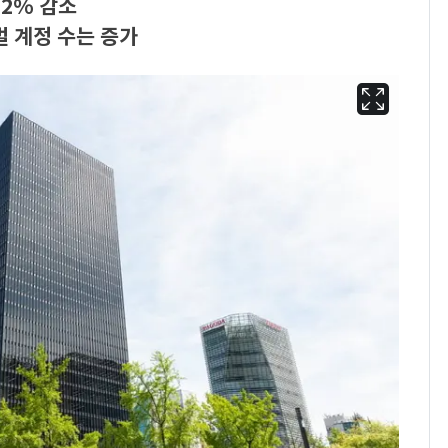
.2% 감소
벌 계정 수는 증가
펄펄 끓는 서울, 40도
6
돌파하나…한낮 39도
폭염[오늘날씨]
[단독]"이번 역은 신논
7
현, 토스역입니다"…서
울 지하철에 토스 이름