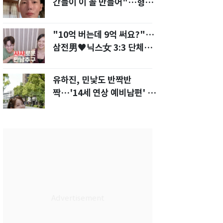
간들이 이 꼴 만들어"…형소
법 개정안에 발끈
"10억 버는데 9억 써요?"…
삼전男♥닉스女 3:3 단체소
개팅 예능 화제
유하진, 민낯도 반짝반
짝…'14세 연상 예비남편' 강
균성이 반한 청순 미모