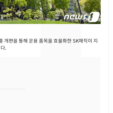
새겼다
SK하이닉스 또 프리마
8
켓 하한가…달랑 11주
에 시초가 소동
"캐리비안 베이 여자 탈
9
의실에 남자가 있어
조를 개편을 통해 운용 품목을 효율화한 SK매직이 지
요"…경찰 수사
다.
전남광주통합특별시 정
10
무부시장 후보 백승주·
윤난실 지명