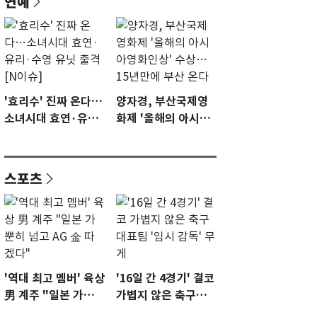
연예
'효리수' 진짜 온다…
양자경, 부산국제영
소녀시대 효연·유리·
화제 '올해의 아시아
수영 유닛 출격 [N이
영화인상' 수상…15
슈]
년만에 부산 온다
스포츠
'역대 최고 멤버' 육상
'16일 간 4경기' 결코
男 계주 "일본 가뿐히
가볍지 않은 축구대
넘고 AG 金 따겠다"
표팀 '임시 감독' 무게