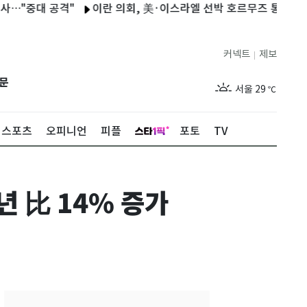
대 공격"
이란 의회, 美·이스라엘 선박 호르무즈 통행금지 법안 
커넥트
제보
|
제주
26
℃
문
서울
29
℃
부산
26
℃
스포츠
오피니언
피플
포토
TV
대구
26
℃
인천
27
℃
년 比 14% 증가
광주
25
℃
대전
26
℃
울산
25
℃
강릉
23
℃
제주
26
℃