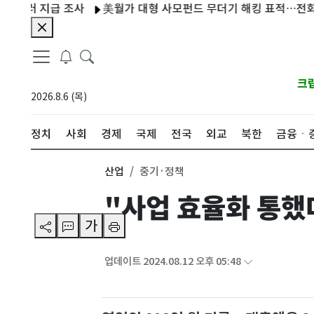
 지급 조사
美월가 대형 사모펀드 무더기 해킹 표적…전화로 IT
크
2026.8.6 (목)
정치
사회
경제
국제
전국
외교
북한
금융ㆍ
산업
중기·정책
"사업 효율화 통했다
가
업데이트 2024.08.12 오후 05:48