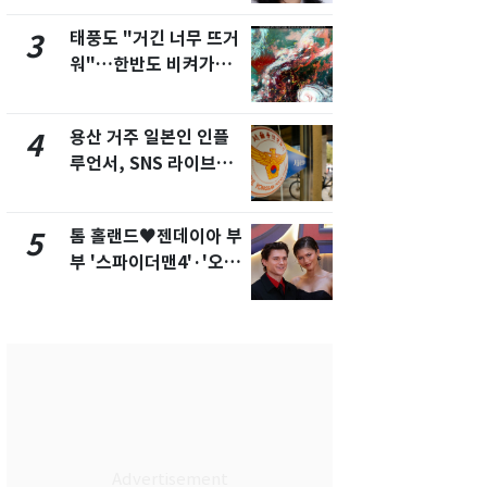
화제
새겼다
태풍도 "거긴 너무 뜨거
SK하이닉스
3
8
워"…한반도 비켜가는
켓 하한가…
'돌핀'과 '찬홈'
에 시초가 
용산 거주 일본인 인플
"캐리비안 
4
9
루언서, SNS 라이브방
의실에 남자
송 도중 사망
요"…경찰 
톰 홀랜드♥젠데이아 부
전남광주통
5
10
부 '스파이더맨4'·'오디
무부시장 후
세이'로 극장 장악
윤난실 지명