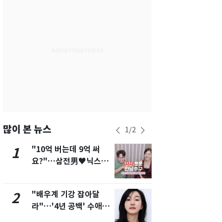
서울
29
℃
부산
26
℃
대구
26
℃
인천
27
℃
광주
25
℃
대전
26
℃
울산
25
℃
많이 본 뉴스
1
/
2
강릉
23
℃
"10억 버는데 9억 써
펄펄 끓는 서
1
6
요?"…삼전男♥닉스女
돌파하나…한
제주
26
℃
3:3 단체소개팅 예능 화
폭염[오늘날
제
"배우계 기강 잡아달
[단독]"이번
2
7
라"…'4년 공백' 수애,
현, 토스역
SNS 오픈·프로필 공개
울 지하철에