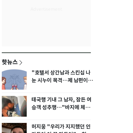
핫뉴스
"호텔서 상간남과 스킨십 나
눈 시누이 목격…제 남편이
입 다물라 하네요"
태국행 기내 그 남자, 잠든 여
승객 성추행…"바지에 체액
까지 묻었다"
허지웅 "우리가 지지했던 인