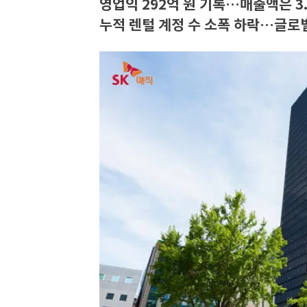
영업익 292억 원 기록…매출액은 3
누적 렌털 계정 수 소폭 하락…글로