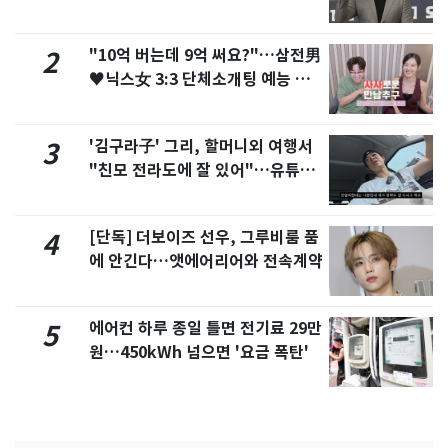
"10억 버는데 9억 써요?"…삼전男
2
♥닉스女 3:3 단체소개팅 예능 화
제
'김구라子' 그리, 할머니외 여행서
3
"친모 전라도에 잘 있어"…유튜브
서 언급
[단독] 더보이즈 선우, 그루비룸 품
4
에 안긴다…앳에어리어와 전속계약
에어컨 하루 종일 틀면 전기료 29만
5
원…450kWh 넘으면 '요금 폭탄'