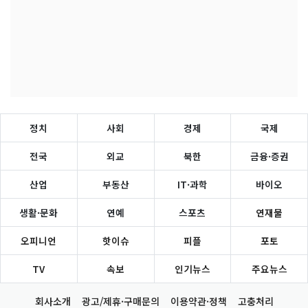
정치
사회
경제
국제
전국
외교
북한
금융·증권
산업
부동산
IT·과학
바이오
생활·문화
연예
스포츠
연재물
오피니언
핫이슈
피플
포토
TV
속보
인기뉴스
주요뉴스
회사소개
광고/제휴·구매문의
이용약관·정책
고충처리