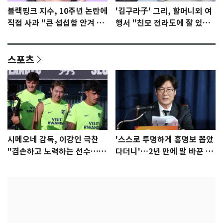
블랙핑크 지수, 10주년 논란에
'김구라子' 그리, 할머니외 여
직접 사과 "큰 섭섭함 안겨 미
행서 "친모 전라도에 잘 있
안"
어"…유튜브서 언급
스포츠
시메오네 감독, 이강인 극찬
'스스로 투명하게 홍명보 뽑았
"겸손하고 노력하는 선수…좋
다더니'…2년 만에 말 바꾼 이
은 첫인상"
임생