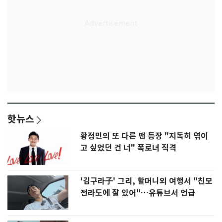
핫뉴스
황정민의 또 다른 팬 등장 "지독히 엮이
고 싶었던 건 너" 폭로녀 직격
'김구라子' 그리, 할머니외 여행서 "친모
전라도에 잘 있어"…유튜브서 언급