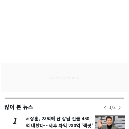
많이 본 뉴스
1
/
2
서장훈, 28억에 산 강남 건물 450
1
억 내놨다…세후 차익 280억 '잭팟'