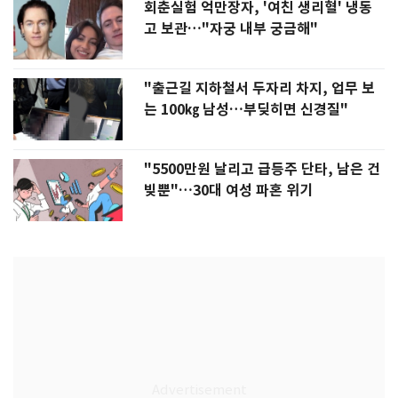
회춘실험 억만장자, '여친 생리혈' 냉동
고 보관…"자궁 내부 궁금해"
"출근길 지하철서 두자리 차지, 업무 보
는 100㎏ 남성…부딪히면 신경질"
"5500만원 날리고 급등주 단타, 남은 건
빚뿐"…30대 여성 파혼 위기