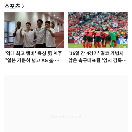
스포츠
'역대 최고 멤버' 육상 男 계주
'16일 간 4경기' 결코 가볍지
"일본 가뿐히 넘고 AG 金 따겠
않은 축구대표팀 '임시 감독'
다"
무게