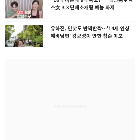
"10억 버는데 9억 써요?"…삼전男♥닉
스女 3:3 단체소개팅 예능 화제
유하진, 민낯도 반짝반짝…'14세 연상
예비남편' 강균성이 반한 청순 미모