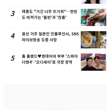
화제
태풍도 "거긴 너무 뜨거워"…한반
3
도 비켜가는 '돌핀'과 '찬홈'
용산 거주 일본인 인플루언서, SNS
4
라이브방송 도중 사망
톰 홀랜드♥젠데이아 부부 '스파이
5
더맨4'·'오디세이'로 극장 장악