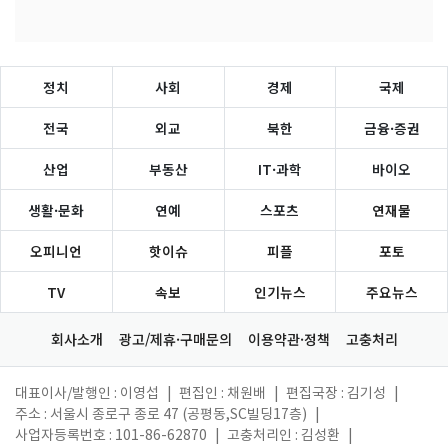
정치
사회
경제
국제
전국
외교
북한
금융·증권
산업
부동산
IT·과학
바이오
생활·문화
연예
스포츠
연재물
오피니언
핫이슈
피플
포토
TV
속보
인기뉴스
주요뉴스
회사소개
광고/제휴·구매문의
이용약관·정책
고충처리
대표이사/발행인 : 이영섭
|
편집인 : 채원배
|
편집국장 : 김기성
|
주소 : 서울시 종로구 종로 47 (공평동,SC빌딩17층)
|
사업자등록번호 : 101-86-62870
|
고충처리인 : 김성환
|