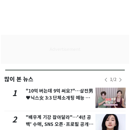
많이 본 뉴스
1
/
2
"10억 버는데 9억 써요?"…삼전男
1
♥닉스女 3:3 단체소개팅 예능 화
제
"배우계 기강 잡아달라"…'4년 공
2
백' 수애, SNS 오픈·프로필 공개