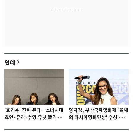
연예
'효리수' 진짜 온다…소녀시대
양자경, 부산국제영화제 '올해
효연·유리·수영 유닛 출격 [N
의 아시아영화인상' 수상…15
이슈]
년만에 부산 온다