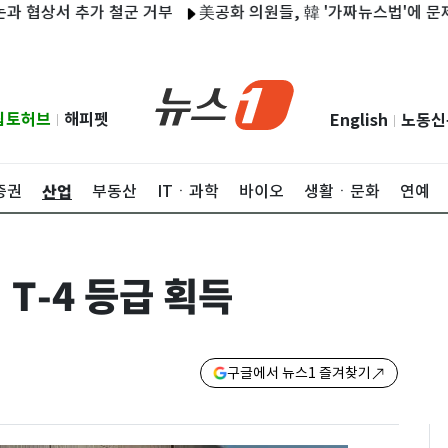
서 추가 철군 거부
美공화 의원들, 韓 '가짜뉴스법'에 문제 제기
립토허브
해피펫
English
노동신
|
|
산업
증권
부동산
ITㆍ과학
바이오
생활ㆍ문화
연예
T-4 등급 획득
구글에서 뉴스1 즐겨찾기