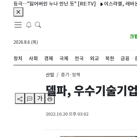
극…"잃어버린 누나 만난 듯" [RE:TV]
이스라엘, 레바논과 협상
크
2026.8.6 (목)
정치
사회
경제
국제
전국
외교
북한
금융ㆍ
산업
중기·정책
델파, 우수기술기업 
가
2022.10.20 오후 03:02