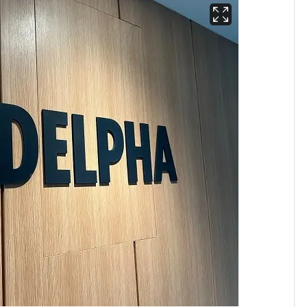
[단독]"이번 역은 신논
6
현, 토스역입니다"…서
울 지하철에 토스 이름
새겼다
펄펄 끓는 서울, 40도
7
돌파하나…한낮 39도
폭염[오늘날씨]