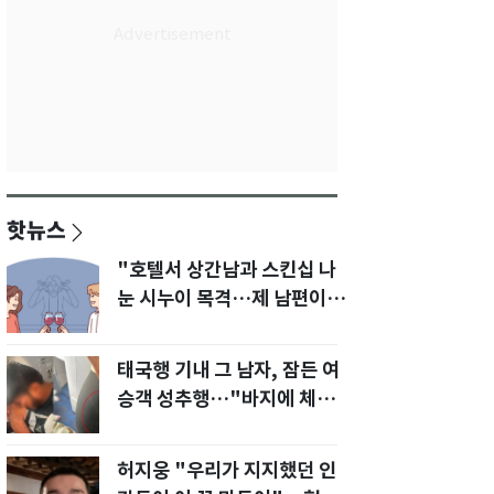
핫뉴스
"호텔서 상간남과 스킨십 나
눈 시누이 목격…제 남편이
입 다물라 하네요"
태국행 기내 그 남자, 잠든 여
승객 성추행…"바지에 체액
까지 묻었다"
허지웅 "우리가 지지했던 인