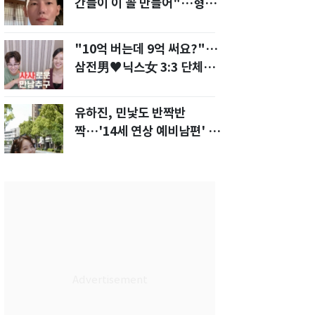
간들이 이 꼴 만들어"…형소
법 개정안에 발끈
"10억 버는데 9억 써요?"…
삼전男♥닉스女 3:3 단체소
개팅 예능 화제
유하진, 민낯도 반짝반
짝…'14세 연상 예비남편' 강
균성이 반한 청순 미모