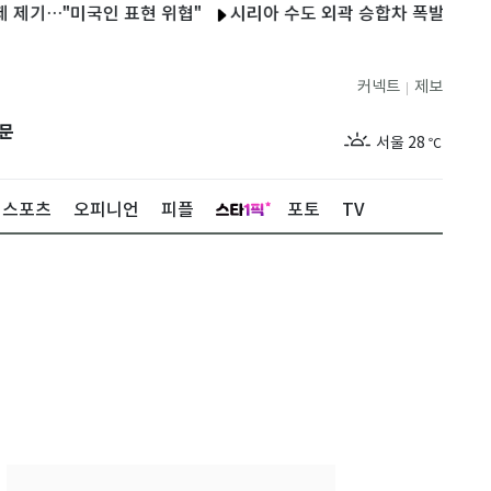
…"미국인 표현 위협"
시리아 수도 외곽 승합차 폭발…최소 1명 사
커넥트
제보
|
제주
26
℃
문
서울
28
℃
부산
26
℃
스포츠
오피니언
피플
포토
TV
대구
26
℃
인천
27
℃
광주
26
℃
대전
26
℃
울산
24
℃
강릉
23
℃
제주
26
℃