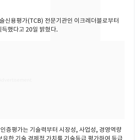
SK하이닉스 또 프리마
8
켓 하한가…달랑 11주
 기술신용평가(TCB) 전문기관인 이크레더블로부터
에 시초가 소동
득했다고 20일 밝혔다.
"캐리비안 베이 여자 탈
9
의실에 남자가 있어
요"…경찰 수사
전남광주통합특별시 정
10
무부시장 후보 백승주·
윤난실 지명
인증평가는 기술력부터 시장성, 사업성, 경영역량
 보유한 기술 경제적 가치를 기술등급 평가하여 등급