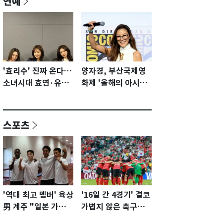
연예
'효리수' 진짜 온다…
양자경, 부산국제영
소녀시대 효연·유리·
화제 '올해의 아시아
수영 유닛 출격 [N이
영화인상' 수상…15
슈]
년만에 부산 온다
스포츠
'역대 최고 멤버' 육상
'16일 간 4경기' 결코
男 계주 "일본 가뿐히
가볍지 않은 축구대
넘고 AG 金 따겠다"
표팀 '임시 감독' 무게