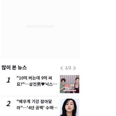
서울
28
℃
부산
26
℃
대구
26
℃
인천
27
℃
광주
26
℃
대전
26
℃
울산
24
℃
많이 본 뉴스
1
/
2
강릉
23
℃
"10억 버는데 9억 써
[단독]"이번
1
6
요?"…삼전男♥닉스女
현, 토스역
제주
26
℃
3:3 단체소개팅 예능 화
울 지하철에
제
새겼다
"배우계 기강 잡아달
펄펄 끓는 서
2
7
라"…'4년 공백' 수애,
돌파하나…한
SNS 오픈·프로필 공개
폭염[오늘날