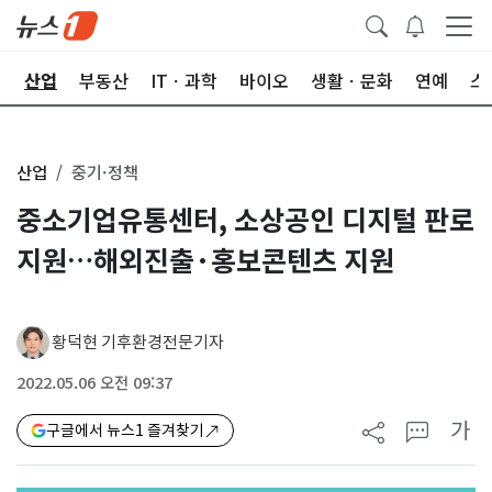
권
산업
부동산
ITㆍ과학
바이오
생활ㆍ문화
연예
스
산업
중기·정책
중소기업유통센터, 소상공인 디지털 판로
지원…해외진출·홍보콘텐츠 지원
황덕현 기후환경전문기자
2022.05.06 오전 09:37
가
구글에서 뉴스1 즐겨찾기