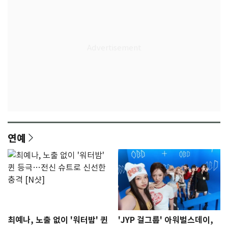
연예
최예나, 노출 없이 '워터밤' 퀸
'JYP 걸그룹' 아워벌스데이,