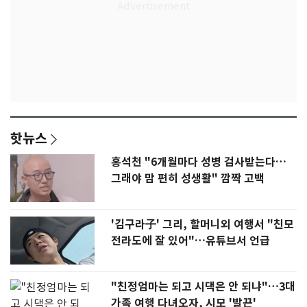
핫뉴스
홍석천 "6개월마다 성병 검사받는다…
그래야 맘 편히 성생활" 깜짝 고백
'김구라子' 그리, 할머니외 여행서 "친모
전라도에 잘 있어"…유튜브서 언급
"친정엄마는 되고 시댁은 안 되냐"…3대
가족 여행 다녀오자, 시모 '발끈'