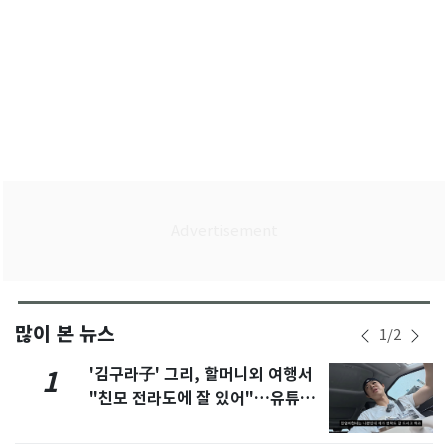
많이 본 뉴스
1
/
2
'김구라子' 그리, 할머니외 여행서
1
"친모 전라도에 잘 있어"…유튜브
서 언급