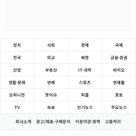
정치
사회
경제
국제
전국
외교
북한
금융·증권
산업
부동산
IT·과학
바이오
생활·문화
연예
스포츠
연재물
오피니언
핫이슈
피플
포토
TV
속보
인기뉴스
주요뉴스
회사소개
광고/제휴·구매문의
이용약관·정책
고충처리