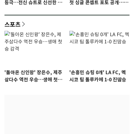
등극…전신 슈트로 신선한 충
첫 싱글 콘셉트 포토 공개…청
격 [N샷]
량·키치
스포츠
'돌아온 신인왕' 장은수, 제주
'손흥민 슈팅 0개' LA FC, 멕
삼다수 역전 우승…생애 첫승
시코 팀 톨루카에 1-0 진땀승
감격