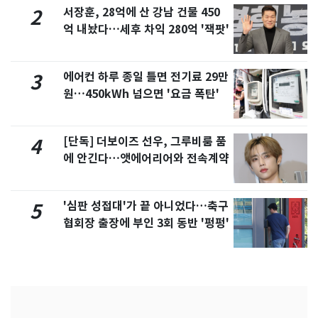
서장훈, 28억에 산 강남 건물 450
2
억 내놨다…세후 차익 280억 '잭팟'
에어컨 하루 종일 틀면 전기료 29만
3
원…450kWh 넘으면 '요금 폭탄'
[단독] 더보이즈 선우, 그루비룸 품
4
에 안긴다…앳에어리어와 전속계약
'심판 성접대'가 끝 아니었다…축구
5
협회장 출장에 부인 3회 동반 '펑펑'