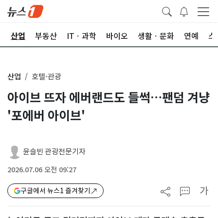
권
산업
부동산
ITㆍ과학
바이오
생활ㆍ문화
연예
스
산업
호텔·관광
아이브 뜨자 에버랜드도 들썩…팬덤 겨냥
'포에버 아이브'
윤슬빈 관광전문기자
2026.07.06 오전 09:27
가
구글에서 뉴스1 즐겨찾기