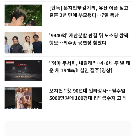
[단독] 문지인♥김기리, 유산 아픔 딛고
결혼 2년 만에 부모됐다…7일 득남
'9440억' 재산분할 판결 뒤 노소영 깜짝
행보…최수종 공연장 찾았다
"엄마 무서워, 내릴래"…4·6세 두 딸 태
운 채 194㎞/h 살인 질주[영상]
오지헌 "父 90년대 일타강사…월수입
5000만원에 100평대 집" 금수저 고백