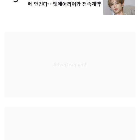
에 안긴다…앳에어리어와 전속계약