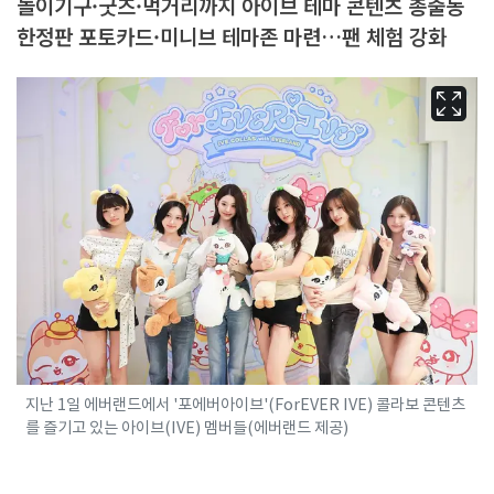
놀이기구·굿즈·먹거리까지 아이브 테마 콘텐츠 총출동
한정판 포토카드·미니브 테마존 마련…팬 체험 강화
지난 1일 에버랜드에서 '포에버아이브'(ForEVER IVE) 콜라보 콘텐츠
를 즐기고 있는 아이브(IVE) 멤버들(에버랜드 제공)