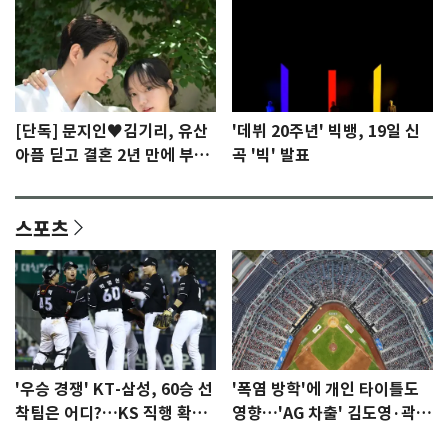
[단독] 문지인♥김기리, 유산
'데뷔 20주년' 빅뱅, 19일 신
아픔 딛고 결혼 2년 만에 부모
곡 '빅' 발표
됐다…7일 득남
스포츠
'우승 경쟁' KT-삼성, 60승 선
'폭염 방학'에 개인 타이틀도
착팀은 어디?…KS 직행 확률
영향…'AG 차출' 김도영·곽빈
77.8%
울상