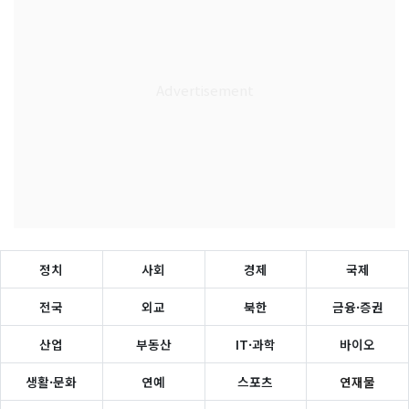
정치
사회
경제
국제
전국
외교
북한
금융·증권
산업
부동산
IT·과학
바이오
생활·문화
연예
스포츠
연재물