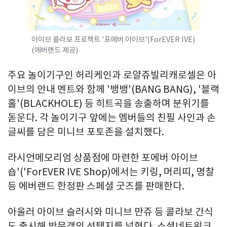
아이브 콜라보 프로젝트 '포에버 아이브'(ForEVER IVE)
(에버랜드 제공)
주요 놀이기구인 허리케인과 로얄쥬빌리캐로셀은 아
이브의 안내 멘트와 함께 '뱅뱅'(BANG BANG), '블랙
홀'(BLACKHOLE) 등 히트곡을 송출하며 분위기를
돋운다. 각 놀이기구 앞에는 멤버들의 친필 사인과 손
글씨를 담은 미니브 포토존을 설치했다.
라시언메모리엄 상품점에 마련한 포에버 아이브
숍'('ForEVER IVE Shop)에서는 키링, 머리띠, 명찰
등 에버랜드 한정판 스페셜 굿즈를 판매한다.
아울러 아이브 슬러시와 미니브 만쥬 등 콜라보 간식
도 출시해 방문객의 선택지를 넓혔다. 소셜네트워크