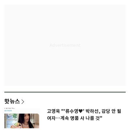
핫뉴스
고영욱 "'류수영♥' 박하선, 감당 안 될
여자…계속 명품 사 나를 것"