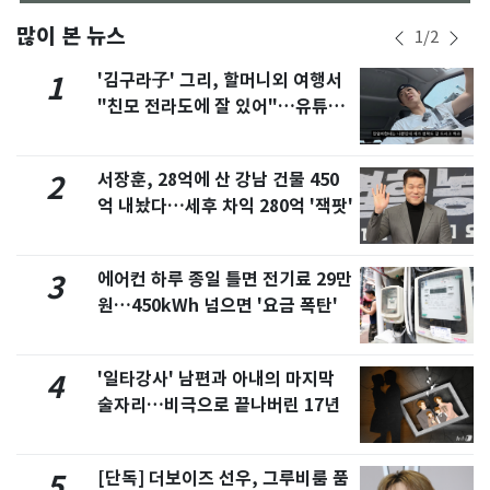
많이 본 뉴스
1
/
2
'김구라子' 그리, 할머니외 여행서
1
"친모 전라도에 잘 있어"…유튜브
서 언급
서장훈, 28억에 산 강남 건물 450
2
억 내놨다…세후 차익 280억 '잭팟'
에어컨 하루 종일 틀면 전기료 29만
3
원…450kWh 넘으면 '요금 폭탄'
'일타강사' 남편과 아내의 마지막
4
술자리…비극으로 끝나버린 17년
[단독] 더보이즈 선우, 그루비룸 품
5