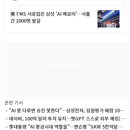
美 FMS 사로잡은 삼성 'AI 메모리'…사흘
간 2000명 발길
관련 기사
"AI 못 다루면 승진 못한다"…삼성전자, 임원평가 배점 10배
높여
네이버, 100억 달러 투자 유치…챗GPT 스스로 외부 해킹[뉴
스잇(IT)쥬]
李대통령 "AI 황금시대 역할을"…젠슨황 "SK와 5천억달러