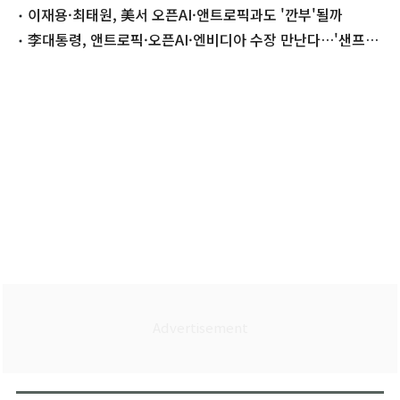
파트너십"(종합)
이재용·최태원, 美서 오픈AI·앤트로픽과도 '깐부'될까
李대통령, 앤트로픽·오픈AI·엔비디아 수장 만난다…'샌프란
AI 선언' 발표(종합)