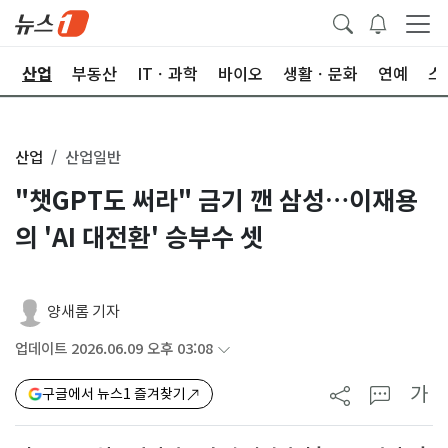
권
산업
부동산
ITㆍ과학
바이오
생활ㆍ문화
연예
스
산업
산업일반
"챗GPT도 써라" 금기 깬 삼성…이재용
의 'AI 대전환' 승부수 셋
양새롬 기자
업데이트 2026.06.09 오후 03:08
가
구글에서 뉴스1 즐겨찾기