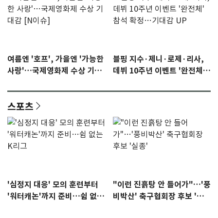
여름엔 '호프', 가을엔 '가능한
블핑 지수·제니·로제·리사,
사랑'…국제영화제 수상 기대
데뷔 10주년 이벤트 '완전체'
감 [N이슈]
참석 확정…기대감 UP
스포츠
'심정지 대응' 모의 훈련부터
"이런 진흙탕 안 들어가"…'풍
'워터캐논'까지 준비…쉼 없는
비박산' 축구협회장 후보 '실
K리그
종'