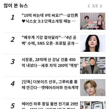
많이 본 뉴스
1
/
2
"10억 버는데 9억 써요?"…삼전男
1
♥닉스女 3:3 단체소개팅 예능 화
제
"배우계 기강 잡아달라"…'4년 공
2
백' 수애, SNS 오픈·프로필 공개
화제
서장훈, 28억에 산 강남 건물 450
3
억 내놨다…세후 차익 280억 '잭팟'
[단독] 더보이즈 선우, 그루비룸 품
4
에 안긴다…앳에어리어와 전속계약
에어컨 하루 종일 틀면 전기료 29만
5