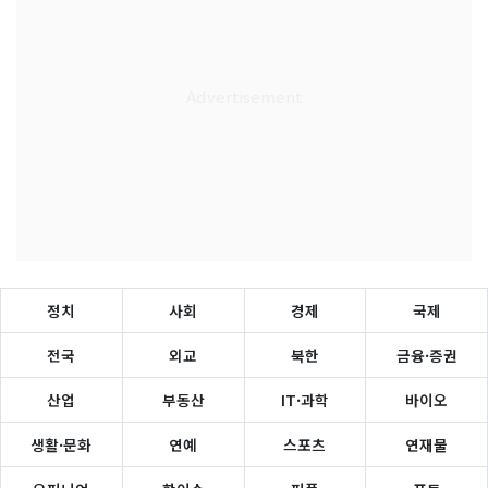
정치
사회
경제
국제
전국
외교
북한
금융·증권
산업
부동산
IT·과학
바이오
생활·문화
연예
스포츠
연재물