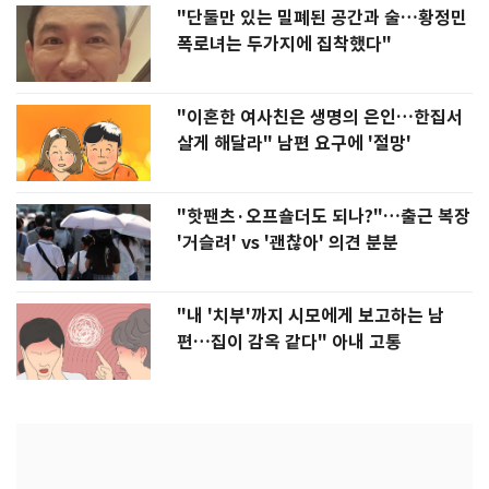
"단둘만 있는 밀폐된 공간과 술…황정민
폭로녀는 두가지에 집착했다"
"이혼한 여사친은 생명의 은인…한집서
살게 해달라" 남편 요구에 '절망'
"핫팬츠·오프숄더도 되나?"…출근 복장
'거슬려' vs '괜찮아' 의견 분분
"내 '치부'까지 시모에게 보고하는 남
편…집이 감옥 같다" 아내 고통