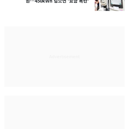
원…450kWh 넘으면 '요금 폭탄'