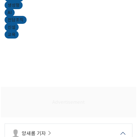
생성형
AI
전담조직
신설
교육
양새롬 기자