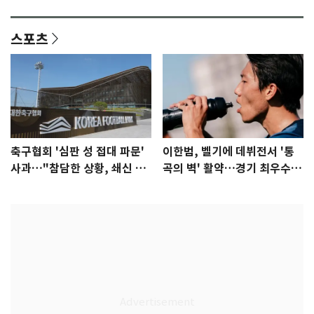
안"
어"…유튜브서 언급
스포츠
축구협회 '심판 성 접대 파문'
이한범, 벨기에 데뷔전서 '통
사과…"참담한 상황, 쇄신 약
곡의 벽' 활약…경기 최우수선
속"
수 선정