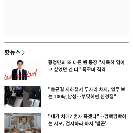
핫뉴스
황정민의 또 다른 팬 등장 "지독히 엮이
고 싶었던 건 너" 폭로녀 직격
"출근길 지하철서 두자리 차지, 업무 보
는 100㎏ 남성…부딪히면 신경질"
"내가 치매? 혼자 죽겠다"…깜빡깜빡하
는 시모, 검사하라 하자 '발끈'