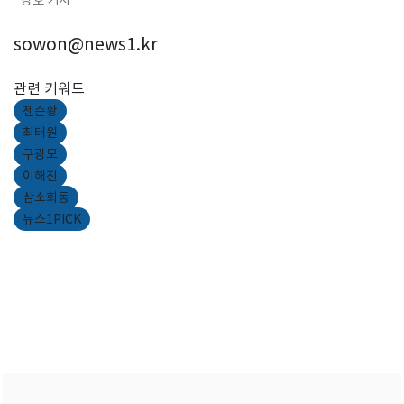
광호 기자
sowon@news1.kr
관련 키워드
젠슨황
최태원
구광모
이해진
삼소회동
뉴스1PICK