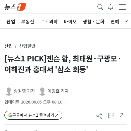
권
산업
부동산
ITㆍ과학
바이오
생활ㆍ문화
연예
스
산업
산업일반
[뉴스1 PICK]젠슨 황, 최태원·구광모·
이해진과 홍대서 '삼소 회동'
송원영 기자
이광호 기자
업데이트 2026.06.05 오후 08:10
가
구글에서 뉴스1 즐겨찾기