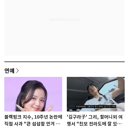
연예
블랙핑크 지수, 10주년 논란에
'김구라子' 그리, 할머니외 여
직접 사과 "큰 섭섭함 안겨 미
행서 "친모 전라도에 잘 있