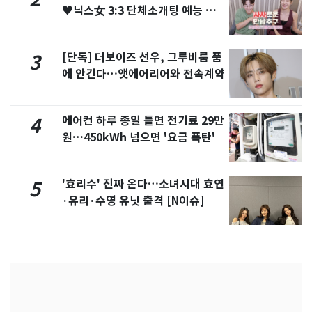
♥닉스女 3:3 단체소개팅 예능 화
제
[단독] 더보이즈 선우, 그루비룸 품
3
에 안긴다…앳에어리어와 전속계약
에어컨 하루 종일 틀면 전기료 29만
4
원…450kWh 넘으면 '요금 폭탄'
'효리수' 진짜 온다…소녀시대 효연
5
·유리·수영 유닛 출격 [N이슈]