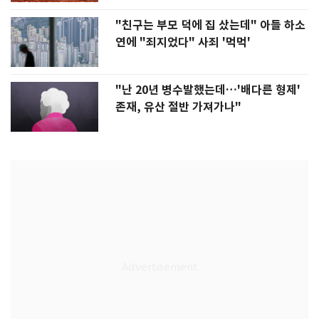
"친구는 부모 덕에 집 샀는데" 아들 하소
연에 "죄지었다" 사죄 '먹먹'
"난 20년 병수발했는데…'배다른 형제'
존재, 유산 절반 가져가나"