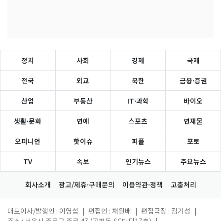
정치
사회
경제
국제
전국
외교
북한
금융·증권
산업
부동산
IT·과학
바이오
생활·문화
연예
스포츠
연재물
오피니언
핫이슈
피플
포토
TV
속보
인기뉴스
주요뉴스
회사소개
광고/제휴·구매문의
이용약관·정책
고충처리
대표이사/발행인 : 이영섭
|
편집인 : 채원배
|
편집국장 : 김기성
|