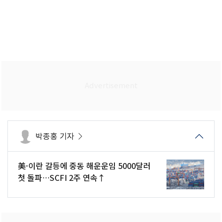
박종홍 기자
美·이란 갈등에 중동 해운운임 5000달러
첫 돌파…SCFI 2주 연속↑