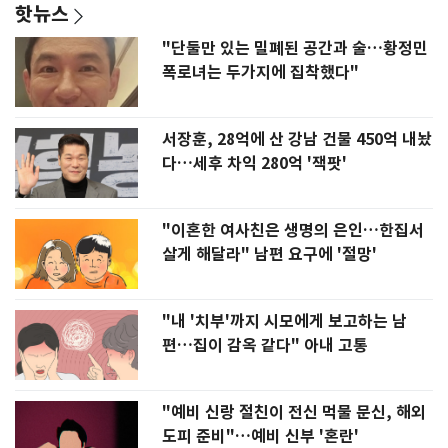
핫뉴스
"단둘만 있는 밀폐된 공간과 술…황정민
폭로녀는 두가지에 집착했다"
서장훈, 28억에 산 강남 건물 450억 내놨
다…세후 차익 280억 '잭팟'
"이혼한 여사친은 생명의 은인…한집서
살게 해달라" 남편 요구에 '절망'
"내 '치부'까지 시모에게 보고하는 남
편…집이 감옥 같다" 아내 고통
"예비 신랑 절친이 전신 먹물 문신, 해외
도피 준비"…예비 신부 '혼란'