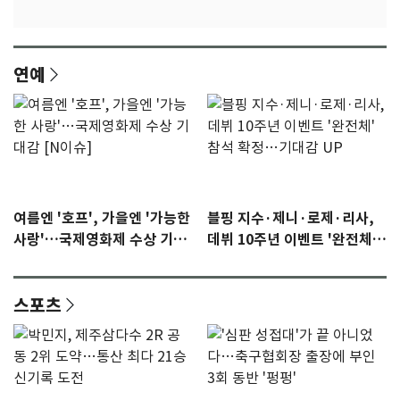
연예
여름엔 '호프', 가을엔 '가능한
블핑 지수·제니·로제·리사,
사랑'…국제영화제 수상 기대
데뷔 10주년 이벤트 '완전체'
감 [N이슈]
참석 확정…기대감 UP
스포츠