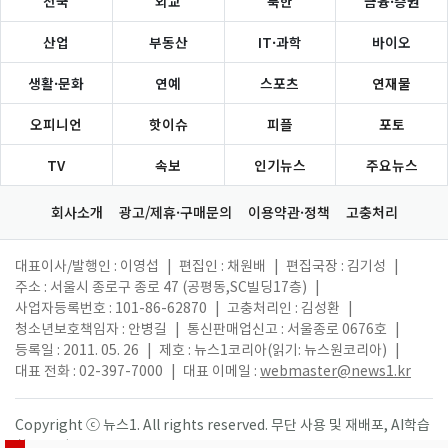
전국
외교
북한
금융·증권
산업
부동산
IT·과학
바이오
생활·문화
연예
스포츠
연재물
오피니언
핫이슈
피플
포토
TV
속보
인기뉴스
주요뉴스
회사소개
광고/제휴·구매문의
이용약관·정책
고충처리
대표이사/발행인 : 이영섭
|
편집인 : 채원배
|
편집국장 : 김기성
|
주소 : 서울시 종로구 종로 47 (공평동,SC빌딩17층)
|
사업자등록번호 : 101-86-62870
|
고충처리인 : 김성환
|
청소년보호책임자 : 안병길
|
통신판매업신고 : 서울종로 0676호
|
등록일 : 2011. 05. 26
|
제호 : 뉴스1코리아(읽기: 뉴스원코리아)
|
대표 전화 : 02-397-7000
|
대표 이메일 :
webmaster@news1.kr
Copyright ⓒ 뉴스1. All rights reserved. 무단 사용 및 재배포, AI학습
활용 금지.