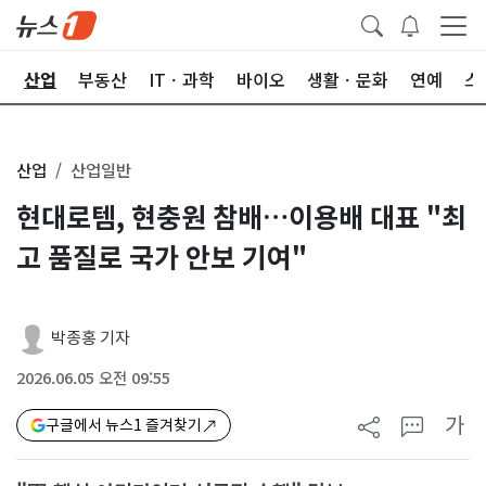
권
산업
부동산
ITㆍ과학
바이오
생활ㆍ문화
연예
스
산업
산업일반
현대로템, 현충원 참배…이용배 대표 "최
고 품질로 국가 안보 기여"
박종홍 기자
2026.06.05 오전 09:55
가
구글에서 뉴스1 즐겨찾기