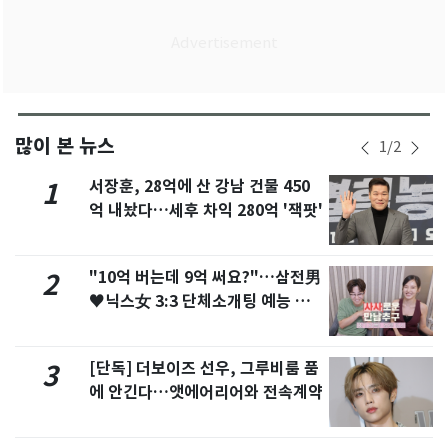
많이 본 뉴스
1
/
2
서장훈, 28억에 산 강남 건물 450
1
억 내놨다…세후 차익 280억 '잭팟'
"10억 버는데 9억 써요?"…삼전男
2
♥닉스女 3:3 단체소개팅 예능 화
제
[단독] 더보이즈 선우, 그루비룸 품
3
에 안긴다…앳에어리어와 전속계약