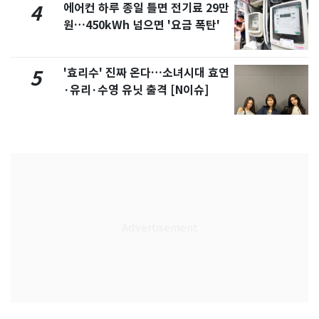
에어컨 하루 종일 틀면 전기료 29만
4
원…450kWh 넘으면 '요금 폭탄'
'효리수' 진짜 온다…소녀시대 효연
5
·유리·수영 유닛 출격 [N이슈]