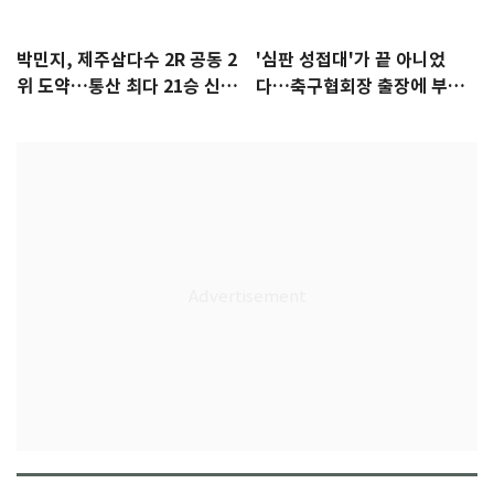
박민지, 제주삼다수 2R 공동 2
'심판 성접대'가 끝 아니었
위 도약…통산 최다 21승 신기
다…축구협회장 출장에 부인
록 도전
3회 동반 '펑펑'