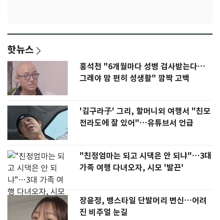
핫뉴스
홍석천 "6개월마다 성병 검사받는다…
그래야 맘 편히 성생활" 깜짝 고백
'김구라子' 그리, 할머니외 여행서 "친모
전라도에 잘 있어"…유튜브서 언급
"친정엄마는 되고 시댁은 안 되냐"…3대
가족 여행 다녀오자, 시모 '발끈'
장윤정, 뱅스타일 단발머리 변신…어려
진 비주얼 눈길