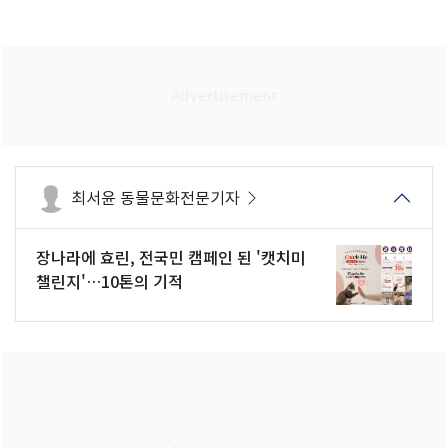
최서윤 동물문화전문기자
장나라에 효린, 전국민 캠페인 된 '캣치미
챌린지'…10톤의 기적