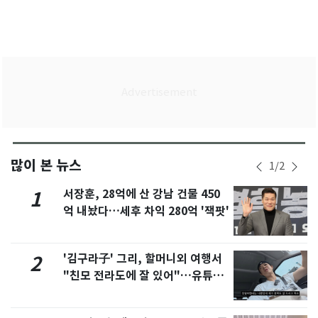
많이 본 뉴스
1
/
2
서장훈, 28억에 산 강남 건물 450
1
억 내놨다…세후 차익 280억 '잭팟'
'김구라子' 그리, 할머니외 여행서
2
"친모 전라도에 잘 있어"…유튜브
서 언급