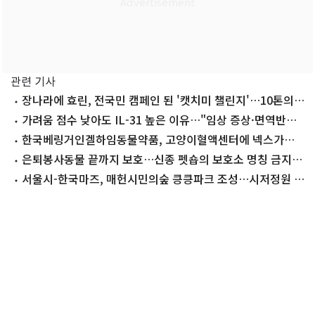
관련 기사
장나라에 효린, 전국민 캠페인 된 '캣치미 챌린지'…10톤의
기적
가려움 점수 낮아도 IL-31 높은 이유…"임상 증상·면역반응
살펴야"
한국베링거인겔하임동물약품, 고양이혈액센터에 넥스가드
후원
은퇴봉사동물 끝까지 보호…신종 펫숍의 보호소 명칭 금지법
발의
서울시-한국마즈, 매헌시민의숲 킁킁파크 조성…시저정원 생
긴다