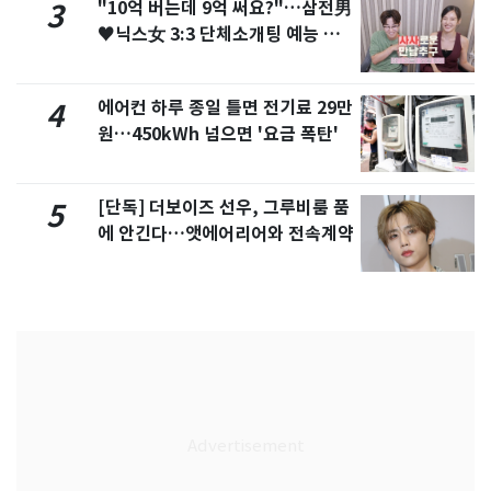
"10억 버는데 9억 써요?"…삼전男
3
♥닉스女 3:3 단체소개팅 예능 화
제
에어컨 하루 종일 틀면 전기료 29만
4
원…450kWh 넘으면 '요금 폭탄'
[단독] 더보이즈 선우, 그루비룸 품
5
에 안긴다…앳에어리어와 전속계약