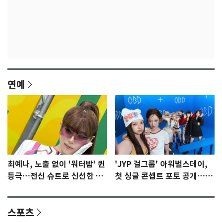
연예
최예나, 노출 없이 '워터밤' 퀸
'JYP 걸그룹' 아워벌스데이,
등극…전신 슈트로 신선한 충
첫 싱글 콘셉트 포토 공개…청
격 [N샷]
량·키치
스포츠