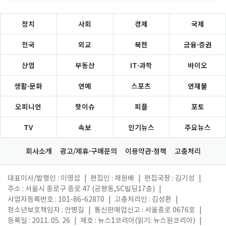
정치
사회
경제
국제
전국
외교
북한
금융·증권
산업
부동산
IT·과학
바이오
생활·문화
연예
스포츠
연재물
오피니언
핫이슈
피플
포토
TV
속보
인기뉴스
주요뉴스
회사소개
광고/제휴·구매문의
이용약관·정책
고충처리
대표이사/발행인 : 이영섭
|
편집인 : 채원배
|
편집국장 : 김기성
|
주소 : 서울시 종로구 종로 47 (공평동,SC빌딩17층)
|
사업자등록번호 : 101-86-62870
|
고충처리인 : 김성환
|
청소년보호책임자 : 안병길
|
통신판매업신고 : 서울종로 0676호
|
등록일 : 2011. 05. 26
|
제호 : 뉴스1코리아(읽기: 뉴스원코리아)
|