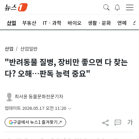
권
산업
부동산
ITㆍ과학
바이오
생활ㆍ문화
연예
스
산업
산업일반
"반려동물 질병, 장비만 좋으면 다 찾는
다? 오해…판독 능력 중요"
최서윤 동물문화전문기자
업데이트 2026.05.17 오전 11:20
가
구글에서 뉴스1 즐겨찾기