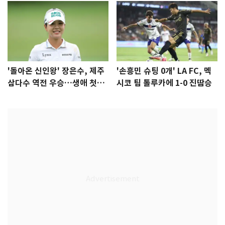
'돌아온 신인왕' 장은수, 제주
'손흥민 슈팅 0개' LA FC, 멕
삼다수 역전 우승…생애 첫승
시코 팀 톨루카에 1-0 진땀승
감격