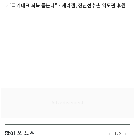
택
"국가대표 회복 돕는다"…세라젬, 진천선수촌 역도관 후원
많이 본 뉴스
1
/
2