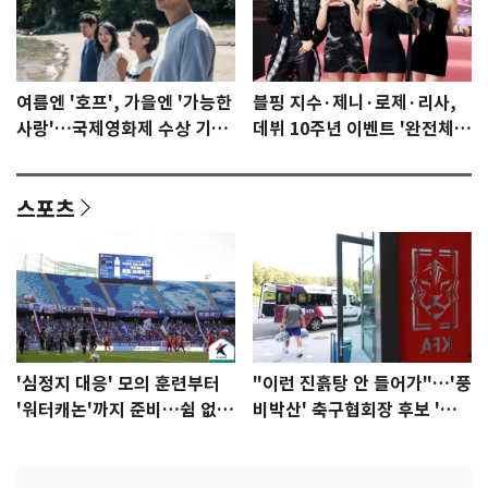
여름엔 '호프', 가을엔 '가능한
블핑 지수·제니·로제·리사,
사랑'…국제영화제 수상 기대
데뷔 10주년 이벤트 '완전체'
감 [N이슈]
참석 확정…기대감 UP
스포츠
'심정지 대응' 모의 훈련부터
"이런 진흙탕 안 들어가"…'풍
'워터캐논'까지 준비…쉼 없는
비박산' 축구협회장 후보 '실
K리그
종'