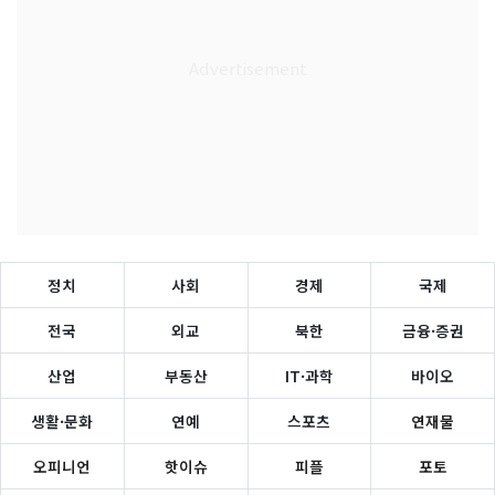
정치
사회
경제
국제
전국
외교
북한
금융·증권
산업
부동산
IT·과학
바이오
생활·문화
연예
스포츠
연재물
오피니언
핫이슈
피플
포토