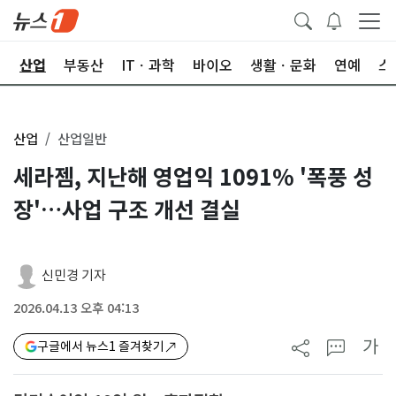
권
산업
부동산
ITㆍ과학
바이오
생활ㆍ문화
연예
스
산업
산업일반
세라젬, 지난해 영업익 1091% '폭풍 성
장'…사업 구조 개선 결실
신민경 기자
2026.04.13 오후 04:13
가
구글에서 뉴스1 즐겨찾기