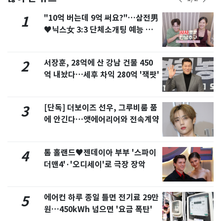
"10억 버는데 9억 써요?"…삼전男
1
♥닉스女 3:3 단체소개팅 예능 화
제
서장훈, 28억에 산 강남 건물 450
2
억 내놨다…세후 차익 280억 '잭팟'
[단독] 더보이즈 선우, 그루비룸 품
3
에 안긴다…앳에어리어와 전속계약
톰 홀랜드♥젠데이아 부부 '스파이
4
더맨4'·'오디세이'로 극장 장악
에어컨 하루 종일 틀면 전기료 29만
5
원…450kWh 넘으면 '요금 폭탄'