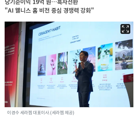
당기순이익 19억 원…흑자전환
"AI 웰니스 홈 비전 중심 경쟁력 강화"
이경수 세라젬 대표이사.(세라젬 제공)