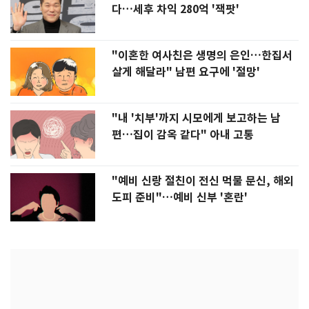
다…세후 차익 280억 '잭팟'
"이혼한 여사친은 생명의 은인…한집서
살게 해달라" 남편 요구에 '절망'
"내 '치부'까지 시모에게 보고하는 남
편…집이 감옥 같다" 아내 고통
"예비 신랑 절친이 전신 먹물 문신, 해외
도피 준비"…예비 신부 '혼란'