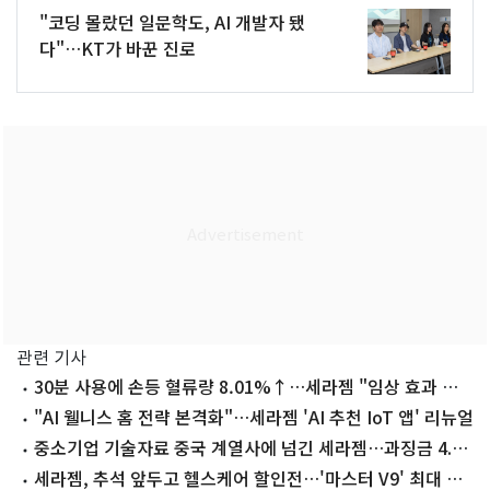
"코딩 몰랐던 일문학도, AI 개발자 됐
다"…KT가 바꾼 진로
관련 기사
30분 사용에 손등 혈류량 8.01%↑…세라젬 "임상 효과 확
인"
"AI 웰니스 홈 전략 본격화"…세라젬 'AI 추천 IoT 앱' 리뉴얼
중소기업 기술자료 중국 계열사에 넘긴 세라젬…과징금 4.3
억원
세라젬, 추석 앞두고 헬스케어 할인전…'마스터 V9' 최대 혜