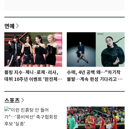
연예
블핑 지수·제니·로제·리사,
수애, 4년 공백 왜…"차기작
데뷔 10주년 이벤트 '완전체'
불발…계속 편성 기다리고 있
참석 확정…기대감 UP
다"
스포츠