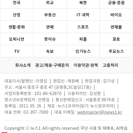
전국
외교
북한
금융·증권
산업
부동산
IT·과학
바이오
생활·문화
연예
스포츠
연재물
오피니언
핫이슈
피플
포토
TV
속보
인기뉴스
주요뉴스
회사소개
광고/제휴·구매문의
이용약관·정책
고충처리
대표이사/발행인 : 이영섭
|
편집인 : 채원배
|
편집국장 : 김기성
|
주소 : 서울시 종로구 종로 47 (공평동,SC빌딩17층)
|
사업자등록번호 : 101-86-62870
|
고충처리인 : 김성환
|
청소년보호책임자 : 안병길
|
통신판매업신고 : 서울종로 0676호
|
등록일 : 2011. 05. 26
|
제호 : 뉴스1코리아(읽기: 뉴스원코리아)
|
대표 전화 : 02-397-7000
|
대표 이메일 :
webmaster@news1.kr
Copyright ⓒ 뉴스1. All rights reserved. 무단 사용 및 재배포, AI학습