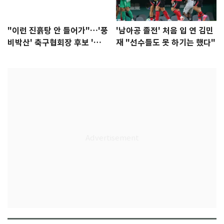
"이런 진흙탕 안 들어가"…'풍
'남아공 졸전' 처음 입 연 김민
비박산' 축구협회장 후보 '실
재 "선수들도 못 하기는 했다"
종'