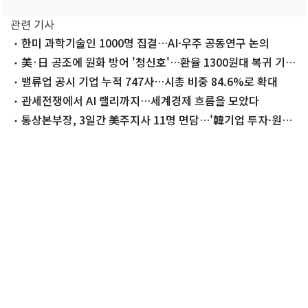
관련 기사
한미 과학기술인 1000명 집결…AI·우주 공동연구 논의
美·日 공조에 원화 방어 '청신호'…환율 1300원대 복귀 기대
감
밸류업 공시 기업 누적 747사…시총 비중 84.6%로 확대
관세전쟁에서 AI 랠리까지…세계경제 흐름을 모았다
통상본부장, 3일간 美주지사 11명 면담…'韓기업 투자·원전'
협력 논의