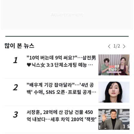
많이 본 뉴스
1
/
2
"10억 버는데 9억 써요?"…삼전男
1
♥닉스女 3:3 단체소개팅 예능 화
제
"배우계 기강 잡아달라"…'4년 공
2
백' 수애, SNS 오픈·프로필 공개
화제
서장훈, 28억에 산 강남 건물 450
3
억 내놨다…세후 차익 280억 '잭팟'