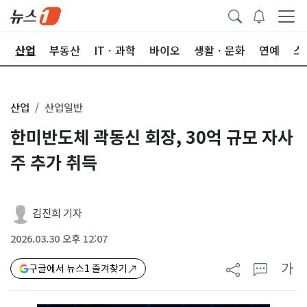
권
산업
부동산
ITㆍ과학
바이오
생활ㆍ문화
연예
스
산업
산업일반
한미반도체 곽동신 회장, 30억 규모 자사
주 추가 취득
김진희 기자
2026.03.30 오후 12:07
가
구글에서 뉴스1 즐겨찾기