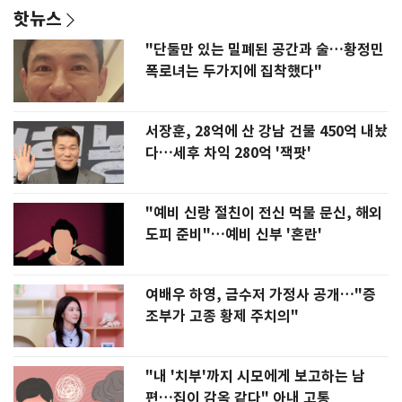
핫뉴스
"단둘만 있는 밀폐된 공간과 술…황정민
폭로녀는 두가지에 집착했다"
서장훈, 28억에 산 강남 건물 450억 내놨
다…세후 차익 280억 '잭팟'
"예비 신랑 절친이 전신 먹물 문신, 해외
도피 준비"…예비 신부 '혼란'
여배우 하영, 금수저 가정사 공개…"증
조부가 고종 황제 주치의"
"내 '치부'까지 시모에게 보고하는 남
편…집이 감옥 같다" 아내 고통