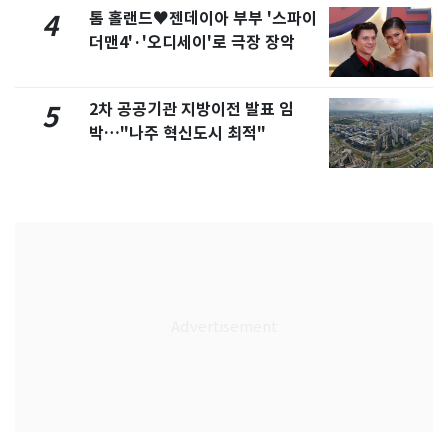
톰 홀랜드♥젠데이아 부부 '스파이
4
더맨4'·'오디세이'로 극장 장악
2차 공공기관 지방이전 발표 임
5
박…"나주 혁신도시 최적"