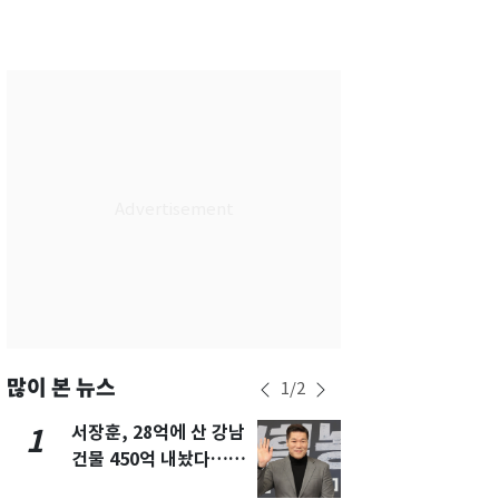
서울
24
℃
부산
27
℃
대구
27
℃
인천
26
℃
광주
27
℃
대전
27
℃
울산
26
℃
강릉
20
℃
제주
25
℃
많이 본 뉴스
1
/
2
서장훈, 28억에 산 강남
13호 태풍 '
1
6
건물 450억 내놨다…세
키나와·가고
후 차익 280억 '잭팟'
근…26만명