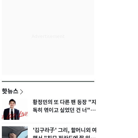
핫뉴스
황정민의 또 다른 팬 등장 "지
독히 엮이고 싶었던 건 너" 폭
로녀 직격
'김구라子' 그리, 할머니외 여