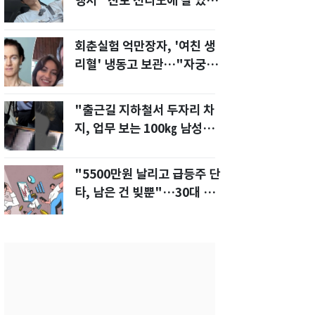
행서 "친모 전라도에 잘 있
어"…유튜브서 언급
회춘실험 억만장자, '여친 생
리혈' 냉동고 보관…"자궁 내
부 궁금해"
"출근길 지하철서 두자리 차
지, 업무 보는 100㎏ 남성…
부딪히면 신경질"
"5500만원 날리고 급등주 단
타, 남은 건 빚뿐"…30대 여
성 파혼 위기