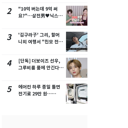
"10억 버는데 9억 써
[단독] 경찰,
2
7
요?"…삼전男♥닉스女
제작사 회장
3:3 단체소개팅 예능 화
시장법 위반
제
'김구라子' 그리, 할머
낮 최고 37
3
8
니외 여행서 "친모 전라
속…전국 곳곳
도에 잘 있어"…유튜브
날씨]
서 언급
[단독] 더보이즈 선우,
[단독]중수
4
9
그루비룸 품에 안긴다…
수사관 경력
앳에어리어와 전속계약
진…법무사·
택' 유지
에어컨 하루 종일 틀면
회춘실험 억만
5
10
전기료 29만 원…
친 생리혈' 냉동고 보
450kWh 넘으면 '요금
관…"자궁 
폭탄'
해"