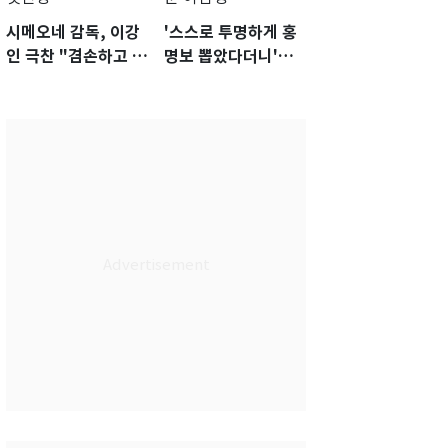
시메오네 감독, 이강
'스스로 투명하게 홍
인 극찬 "겸손하고 노
명보 뽑았다더니'…2
력하는 선수…좋은
년 만에 말 바꾼 이임
첫인상"
생