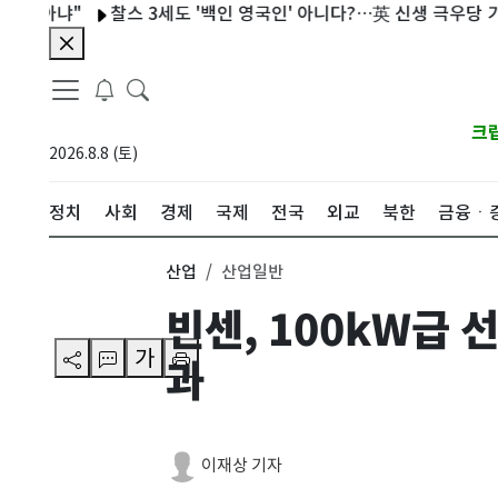
냐"
찰스 3세도 '백인 영국인' 아니다?…英 신생 극우당 기준 논
크
2026.8.8 (토)
정치
사회
경제
국제
전국
외교
북한
금융ㆍ
산업
산업일반
빈센, 100kW급
가
과
이재상 기자