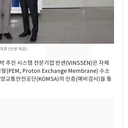
[단독] 경찰, '김부장'
7
제작사 회장 수사…자본
시장법 위반 의혹
낮 최고 37도 폭염 계
8
속…전국 곳곳 비 [오늘
날씨]
대표 (빈센 제공)
[단독]중수청 가는 검찰
9
박 추진 시스템 전문기업 빈센(VINSSEN)은 자체
수사관 경력 합산 추
EM, Proton Exchange Membrane) 수소
진…법무사·집행관 '혜
양교통안전공단(KOMSA)의 인증(예비검사)을 통
택' 유지
회춘실험 억만장자, '여
10
친 생리혈' 냉동고 보
관…"자궁 내부 궁금
해"