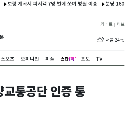
 계곡서 피서객 7명 벌에 쏘여 병원 이송
분당 1600세대 아파트
커넥트
제보
|
제주
25
℃
문
서울
24
℃
부산
27
℃
스포츠
오피니언
피플
포토
TV
대구
27
℃
인천
26
℃
양교통공단 인증 통
광주
27
℃
대전
27
℃
울산
26
℃
강릉
20
℃
제주
25
℃