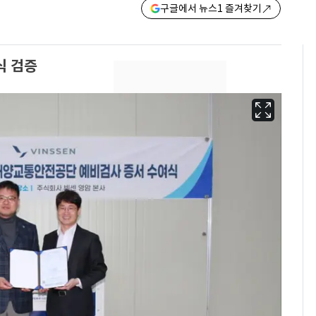
구글에서 뉴스1 즐겨찾기
식 검증
13호 태풍 '돌핀' 日오
6
키나와·가고시마현 접
근…26만명 대피령