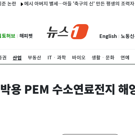
란
메시 아버지 별세…아들 '축구의 신' 만든 평생의 조력자
보령
립토허브
해피펫
English
노동신
|
|
산업
증권
부동산
ITㆍ과학
바이오
생활ㆍ문화
연예
 선박용 PEM 수소연료전지 해