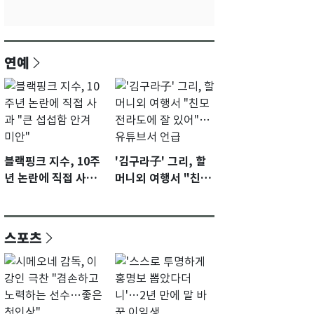
연예
블랙핑크 지수, 10주
'김구라子' 그리, 할
년 논란에 직접 사과
머니외 여행서 "친모
"큰 섭섭함 안겨 미
전라도에 잘 있어"…
안"
유튜브서 언급
스포츠