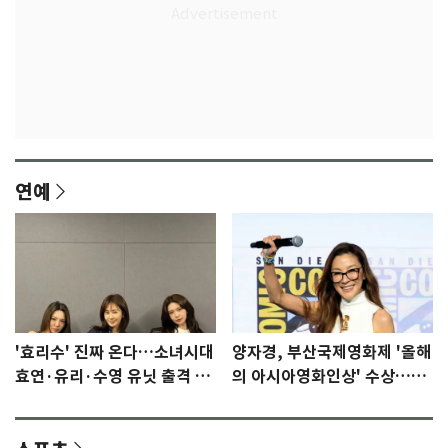
연예
'효리수' 진짜 온다…소녀시대
양자경, 부산국제영화제 '올해
효연·유리·수영 유닛 출격 [N
의 아시아영화인상' 수상…15
이슈]
년만에 부산 온다