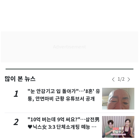
많이 본 뉴스
1
/
2
"눈 안감기고 입 돌아가"…'8혼' 유
1
퉁, 안면마비 근황 유튜브서 공개
"10억 버는데 9억 써요?"…삼전男
2
♥닉스女 3:3 단체소개팅 예능 화
제