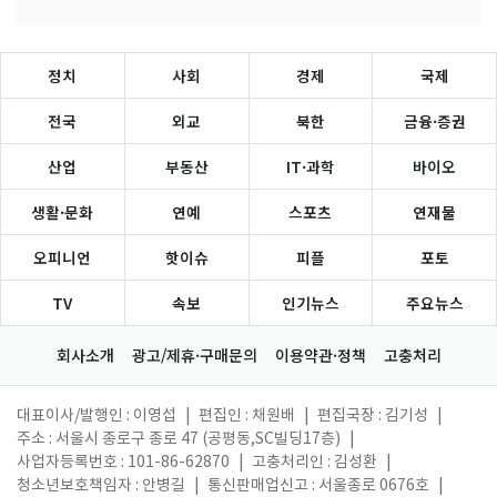
정치
사회
경제
국제
전국
외교
북한
금융·증권
산업
부동산
IT·과학
바이오
생활·문화
연예
스포츠
연재물
오피니언
핫이슈
피플
포토
TV
속보
인기뉴스
주요뉴스
회사소개
광고/제휴·구매문의
이용약관·정책
고충처리
대표이사/발행인 : 이영섭
|
편집인 : 채원배
|
편집국장 : 김기성
|
주소 : 서울시 종로구 종로 47 (공평동,SC빌딩17층)
|
사업자등록번호 : 101-86-62870
|
고충처리인 : 김성환
|
청소년보호책임자 : 안병길
|
통신판매업신고 : 서울종로 0676호
|