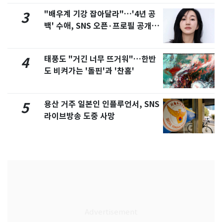
"배우계 기강 잡아달라"…'4년 공
3
백' 수애, SNS 오픈·프로필 공개
화제
태풍도 "거긴 너무 뜨거워"…한반
4
도 비켜가는 '돌핀'과 '찬홈'
용산 거주 일본인 인플루언서, SNS
5
라이브방송 도중 사망