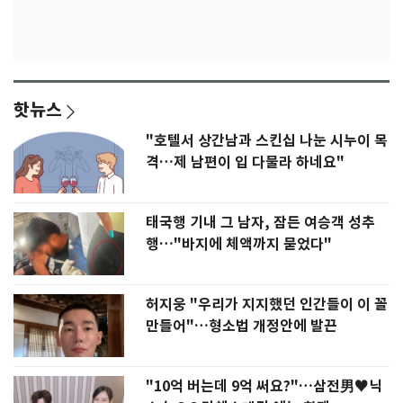
핫뉴스
"호텔서 상간남과 스킨십 나눈 시누이 목
격…제 남편이 입 다물라 하네요"
태국행 기내 그 남자, 잠든 여승객 성추
행…"바지에 체액까지 묻었다"
허지웅 "우리가 지지했던 인간들이 이 꼴
만들어"…형소법 개정안에 발끈
"10억 버는데 9억 써요?"…삼전男♥닉