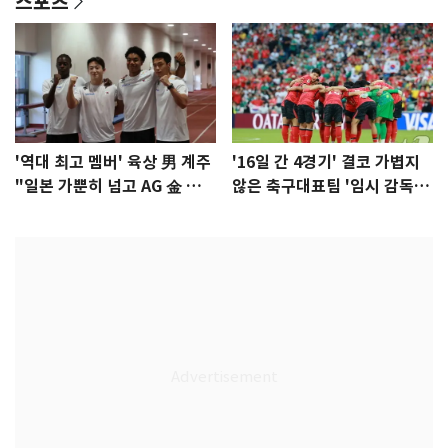
스포츠
'역대 최고 멤버' 육상 男 계주
'16일 간 4경기' 결코 가볍지
"일본 가뿐히 넘고 AG 金 따겠
않은 축구대표팀 '임시 감독'
다"
무게