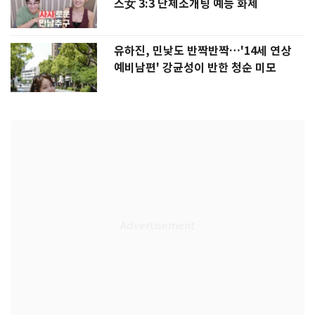
스女 3:3 단체소개팅 예능 화제
유하진, 민낯도 반짝반짝…'14세 연상
예비남편' 강균성이 반한 청순 미모