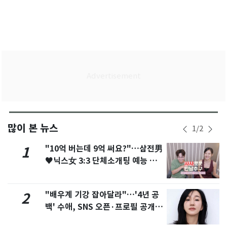
많이 본 뉴스
1
/
2
"10억 버는데 9억 써요?"…삼전男
1
♥닉스女 3:3 단체소개팅 예능 화
제
"배우계 기강 잡아달라"…'4년 공
2
백' 수애, SNS 오픈·프로필 공개
화제