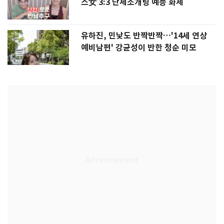
스女 3:3 단체소개팅 예능 화제
유하진, 민낯도 반짝반짝…'14세 연상
예비남편' 강균성이 반한 청순 미모