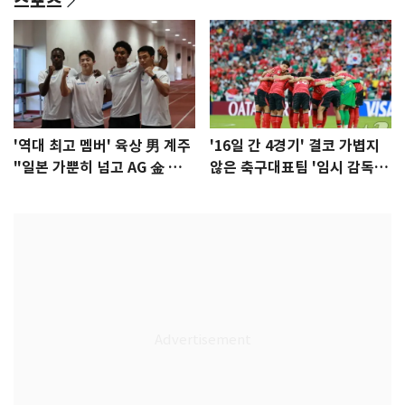
스포츠
'역대 최고 멤버' 육상 男 계주
'16일 간 4경기' 결코 가볍지
"일본 가뿐히 넘고 AG 金 따겠
않은 축구대표팀 '임시 감독'
다"
무게