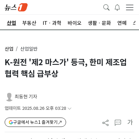
권
산업
부동산
ITㆍ과학
바이오
생활ㆍ문화
연예
스
산업
산업일반
K-원전 '제2 마스가' 등극, 한미 제조업
협력 핵심 급부상
최동현 기자
업데이트 2025.08.26 오후 03:28
가
구글에서 뉴스1 즐겨찾기