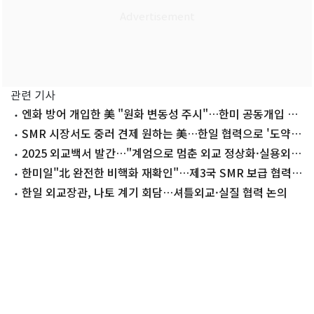
관련 기사
엔화 방어 개입한 美 "원화 변동성 주시"…한미 공동개입 가
능성은
SMR 시장서도 중러 견제 원하는 美…한일 협력으로 '도약'
시도
2025 외교백서 발간…"계엄으로 멈춘 외교 정상화·실용외교
추진"
한미일"北 완전한 비핵화 재확인"…제3국 SMR 보급 협력각
서도
한일 외교장관, 나토 계기 회담…셔틀외교·실질 협력 논의