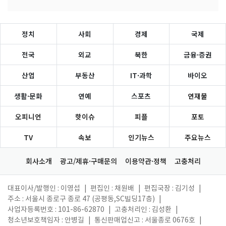
정치
사회
경제
국제
전국
외교
북한
금융·증권
산업
부동산
IT·과학
바이오
생활·문화
연예
스포츠
연재물
오피니언
핫이슈
피플
포토
TV
속보
인기뉴스
주요뉴스
회사소개
광고/제휴·구매문의
이용약관·정책
고충처리
대표이사/발행인 : 이영섭
|
편집인 : 채원배
|
편집국장 : 김기성
|
주소 : 서울시 종로구 종로 47 (공평동,SC빌딩17층)
|
사업자등록번호 : 101-86-62870
|
고충처리인 : 김성환
|
청소년보호책임자 : 안병길
|
통신판매업신고 : 서울종로 0676호
|