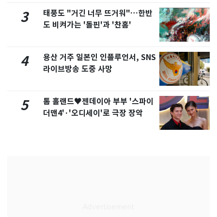
태풍도 "거긴 너무 뜨거워"…한반
3
도 비켜가는 '돌핀'과 '찬홈'
용산 거주 일본인 인플루언서, SNS
4
라이브방송 도중 사망
톰 홀랜드♥젠데이아 부부 '스파이
5
더맨4'·'오디세이'로 극장 장악