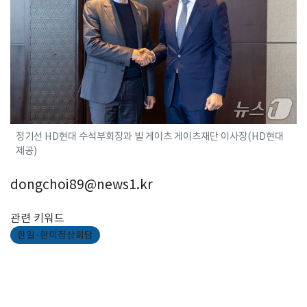
정기선 HD현대 수석부회장과 빌 게이츠 게이츠재단 이사장(HD현대
제공)
dongchoi89@news1.kr
관련 키워드
한일·한미정상회담