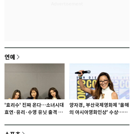
연예
'효리수' 진짜 온다…소녀시대
양자경, 부산국제영화제 '올해
효연·유리·수영 유닛 출격 [N
의 아시아영화인상' 수상…15
이슈]
년만에 부산 온다