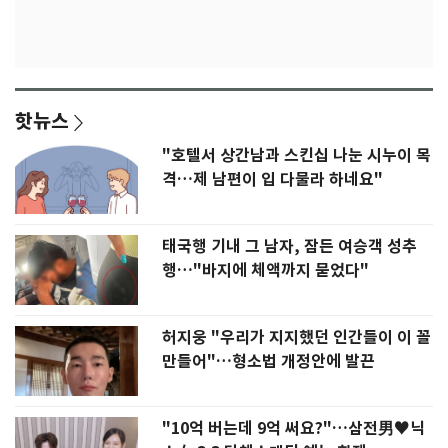
핫뉴스
"호텔서 상간남과 스킨십 나눈 시누이 목
격…제 남편이 입 다물라 하네요"
태국행 기내 그 남자, 잠든 여승객 성추
행…"바지에 체액까지 묻었다"
허지웅 "우리가 지지했던 인간들이 이 꼴
만들어"…형소법 개정안에 발끈
"10억 버는데 9억 써요?"…삼전男♥닉