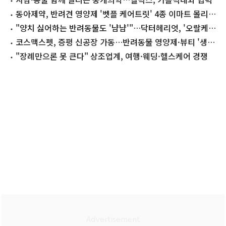
동아제약, 반려견 영양제 '벳플 케어트릿' 4종 이마트 몰리스
펫 출시
"양치 싫어하는 반려동물도 '냠냠'"…닥터헤리엇, '오랄케어'
출시
코스맥스펫, 증평 신공장 가동…반려동물 영양제·뷰티 '생산
기지'
"장례만으론 못 큰다" 상조업계, 여행·웨딩·헬스케어 경쟁