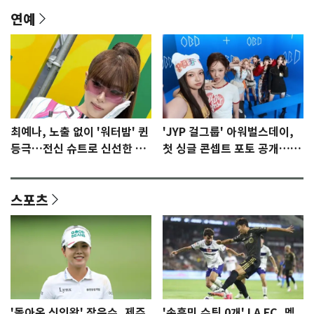
연예
최예나, 노출 없이 '워터밤' 퀸
'JYP 걸그룹' 아워벌스데이,
등극…전신 슈트로 신선한 충
첫 싱글 콘셉트 포토 공개…청
격 [N샷]
량·키치
스포츠
'돌아온 신인왕' 장은수, 제주
'손흥민 슈팅 0개' LA FC, 멕