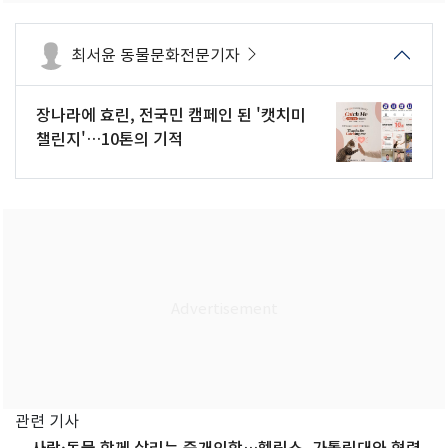
최서윤 동물문화전문기자
장나라에 효린, 전국민 캠페인 된 '캣치미
챌린지'…10톤의 기적
관련 기사
사람·동물 함께 살리는 중개의학…헬릭스, 가톨릭대와 협력