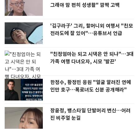
그래야 맘 편히 성생활" 깜짝 고백
'김구라子' 그리, 할머니외 여행서 "친모
전라도에 잘 있어"…유튜브서 언급
"친정엄마는 되고 시댁은 안 되냐"…3대
가족 여행 다녀오자, 시모 '발끈'
한정수, 황정민 응원 "얼굴 알려진 연예
인만 호구…폭로녀도 신분 공개해라"
장윤정, 뱅스타일 단발머리 변신…어려
진 비주얼 눈길