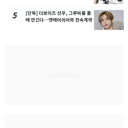
[단독] 더보이즈 선우, 그루비룸 품
5
에 안긴다…앳에어리어와 전속계약