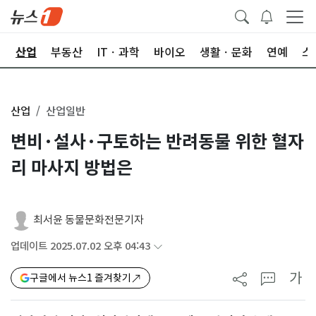
권
산업
부동산
ITㆍ과학
바이오
생활ㆍ문화
연예
스
산업
산업일반
변비·설사·구토하는 반려동물 위한 혈자
리 마사지 방법은
최서윤 동물문화전문기자
업데이트 2025.07.02 오후 04:43
가
구글에서 뉴스1 즐겨찾기