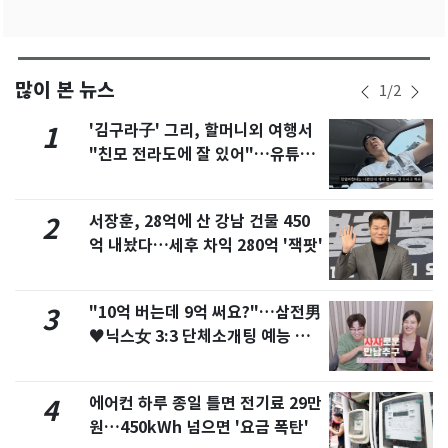
많이 본 뉴스
1
/
2
'김구라子' 그리, 할머니외 여행서
1
"친모 전라도에 잘 있어"…유튜브
서 언급
서장훈, 28억에 산 강남 건물 450
2
억 내놨다…세후 차익 280억 '잭팟'
"10억 버는데 9억 써요?"…삼전男
3
♥닉스女 3:3 단체소개팅 예능 화
제
에어컨 하루 종일 틀면 전기료 29만
4
원…450kWh 넘으면 '요금 폭탄'