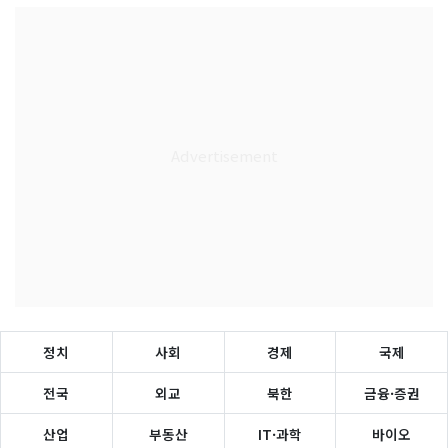
정치
사회
경제
국제
전국
외교
북한
금융·증권
산업
부동산
IT·과학
바이오