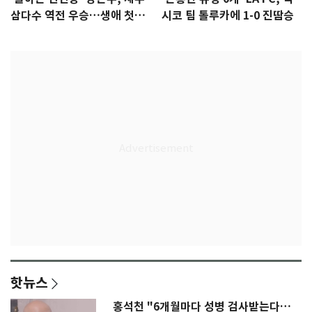
삼다수 역전 우승…생애 첫승
시코 팀 톨루카에 1-0 진땀승
감격
핫뉴스
홍석천 "6개월마다 성병 검사받는다…