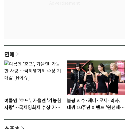
연예
여름엔 '호프', 가을엔 '가능한
블핑 지수·제니·로제·리사,
사랑'…국제영화제 수상 기대
데뷔 10주년 이벤트 '완전체'
감 [N이슈]
참석 확정…기대감 UP
스포츠