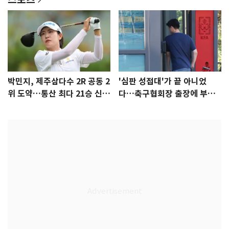
박민지, 제주삼다수 2R 공동 2
'심판 성접대'가 끝 아니었
위 도약…통산 최다 21승 신기
다…축구협회장 출장에 부인
록 도전
3회 동반 '펑펑'