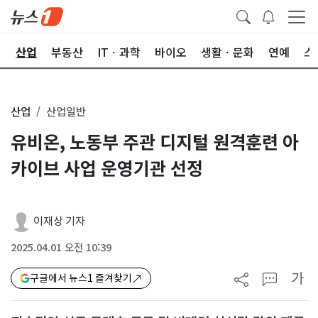
권
산업
부동산
ITㆍ과학
바이오
생활ㆍ문화
연예
스
산업
산업일반
유비온, 노동부 주관 디지털 원격훈련 아
카이브 사업 운영기관 선정
이재상 기자
2025.04.01 오전 10:39
가
구글에서 뉴스1 즐겨찾기