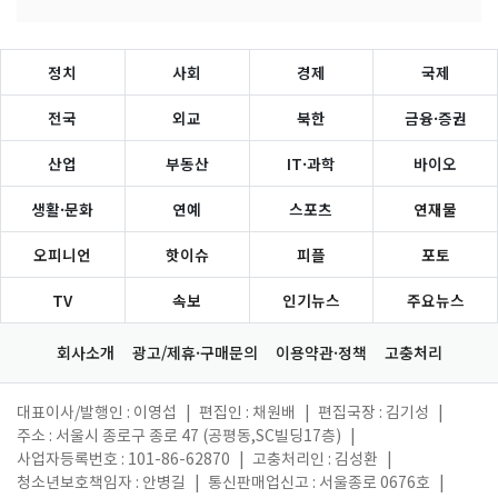
정치
사회
경제
국제
전국
외교
북한
금융·증권
산업
부동산
IT·과학
바이오
생활·문화
연예
스포츠
연재물
오피니언
핫이슈
피플
포토
TV
속보
인기뉴스
주요뉴스
회사소개
광고/제휴·구매문의
이용약관·정책
고충처리
대표이사/발행인 : 이영섭
|
편집인 : 채원배
|
편집국장 : 김기성
|
주소 : 서울시 종로구 종로 47 (공평동,SC빌딩17층)
|
사업자등록번호 : 101-86-62870
|
고충처리인 : 김성환
|
청소년보호책임자 : 안병길
|
통신판매업신고 : 서울종로 0676호
|