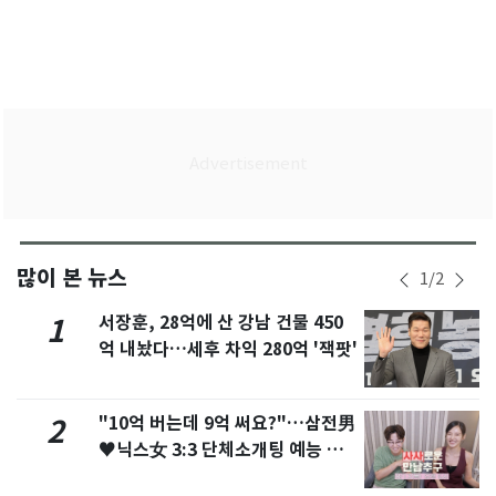
많이 본 뉴스
1
/
2
서장훈, 28억에 산 강남 건물 450
1
억 내놨다…세후 차익 280억 '잭팟'
"10억 버는데 9억 써요?"…삼전男
2
♥닉스女 3:3 단체소개팅 예능 화
제