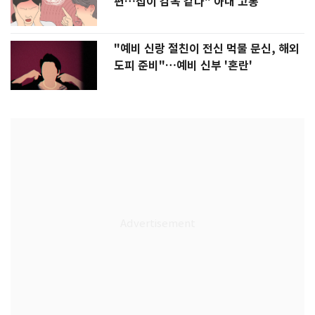
편…집이 감옥 같다" 아내 고통
"예비 신랑 절친이 전신 먹물 문신, 해외
도피 준비"…예비 신부 '혼란'