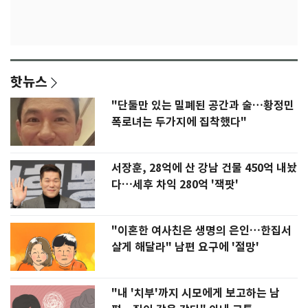
핫뉴스
"단둘만 있는 밀폐된 공간과 술…황정민
폭로녀는 두가지에 집착했다"
서장훈, 28억에 산 강남 건물 450억 내놨
다…세후 차익 280억 '잭팟'
"이혼한 여사친은 생명의 은인…한집서
살게 해달라" 남편 요구에 '절망'
"내 '치부'까지 시모에게 보고하는 남