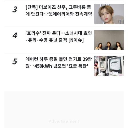
[단독] 더보이즈 선우, 그루비룸 품
3
에 안긴다…앳에어리어와 전속계약
'효리수' 진짜 온다…소녀시대 효연
4
·유리·수영 유닛 출격 [N이슈]
에어컨 하루 종일 틀면 전기료 29만
5
원…450kWh 넘으면 '요금 폭탄'