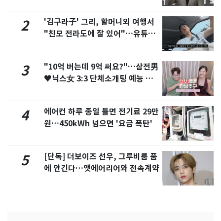
'김구라子' 그리, 할머니외 여행서
2
"친모 전라도에 잘 있어"…유튜브
서 언급
"10억 버는데 9억 써요?"…삼전男
3
♥닉스女 3:3 단체소개팅 예능 화
제
에어컨 하루 종일 틀면 전기료 29만
4
원…450kWh 넘으면 '요금 폭탄'
[단독] 더보이즈 선우, 그루비룸 품
5
에 안긴다…앳에어리어와 전속계약