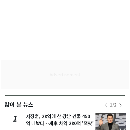
많이 본 뉴스
1
/
2
서장훈, 28억에 산 강남 건물 450
1
억 내놨다…세후 차익 280억 '잭팟'