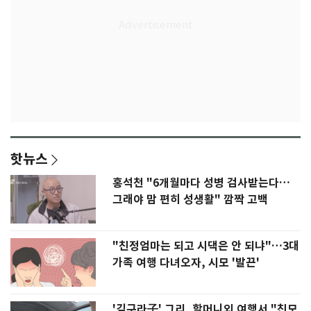
핫뉴스
홍석천 "6개월마다 성병 검사받는다…
그래야 맘 편히 성생활" 깜짝 고백
"친정엄마는 되고 시댁은 안 되냐"…3대
가족 여행 다녀오자, 시모 '발끈'
'김구라子' 그리, 할머니외 여행서 "친모