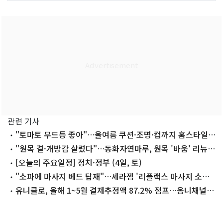
관련 기사
"토마토 무드등 좋아"…올여름 쿠션·조명·컵까지 홈스타일
링
"원목 결·개방감 살렸다"…동화자연마루, 원목 '바움' 리뉴
얼
[오늘의 주요일정] 정치·정부 (4일, 토)
"소파에 마사지 베드 탑재"…세라젬 '리플랙스 마사지 소파
베드'
유니클로, 올해 1~5월 결제추정액 87.2% 점프…옴니채널
브랜드 1위