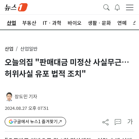
권
산업
부동산
ITㆍ과학
바이오
생활ㆍ문화
연예
스
산업
산업일반
오늘의집 "판매대금 미정산 사실무근…
허위사실 유포 법적 조치"
장도민 기자
2024.08.27 오후 07:51
가
구글에서 뉴스1 즐겨찾기