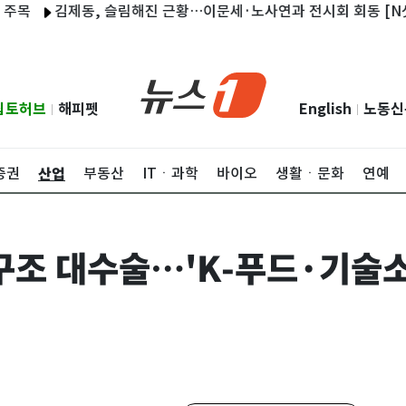
김제동, 슬림해진 근황…이문세·노사연과 전시회 회동 [N샷]
립토허브
해피펫
English
노동신
|
|
산업
증권
부동산
ITㆍ과학
바이오
생활ㆍ문화
연예
구조 대수술…'K-푸드·기술소