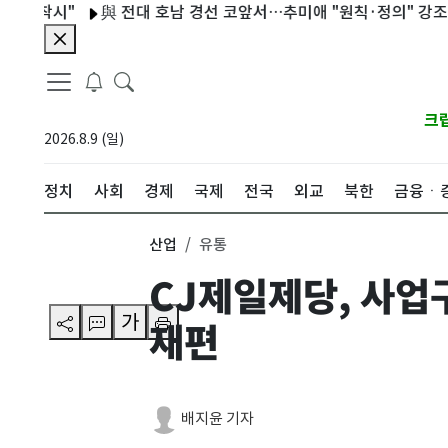
착시"
與 전대 호남 경선 코앞서…추미애 "원칙·정의" 강조 주목
크
2026.8.9 (일)
정치
사회
경제
국제
전국
외교
북한
금융ㆍ
산업
유통
CJ제일제당, 사업
가
재편
배지윤 기자