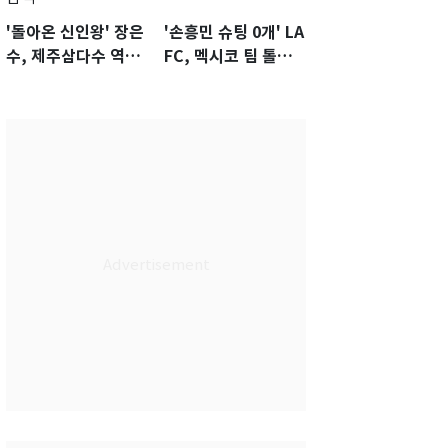
'돌아온 신인왕' 장은
'손흥민 슈팅 0개' LA
수, 제주삼다수 역전
FC, 멕시코 팀 톨루
우승…생애 첫승 감
카에 1-0 진땀승
격