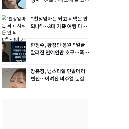
행서 "친모 전라도에 잘 있
어"…유튜브서 언급
"친정엄마는 되고 시댁은 안
되냐"…3대 가족 여행 다녀
오자, 시모 '발끈'
한정수, 황정민 응원 "얼굴
알려진 연예인만 호구…폭로
녀도 신분 공개해라"
장윤정, 뱅스타일 단발머리
변신…어려진 비주얼 눈길