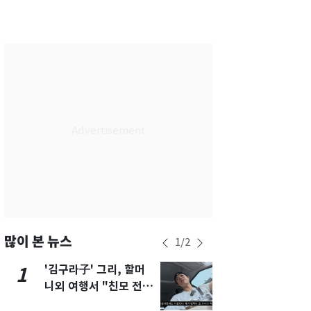
서울
27
℃
부산
25
℃
대구
27
℃
인천
30
℃
광주
31
℃
대전
29
℃
울산
25
℃
강릉
22
℃
제주
28
℃
많이 본 뉴스
1
/
2
'김구라子' 그리, 할머
'심판 성접대
1
6
니외 여행서 "친모 전라
었다…축구
도에 잘 있어"…유튜브
에 부인 3회 