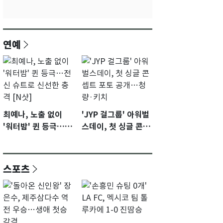
연예
최예나, 노출 없이
'JYP 걸그룹' 아워벌
'워터밤' 퀸 등극…전
스데이, 첫 싱글 콘셉
신 슈트로 신선한 충
트 포토 공개…청량·
격 [N샷]
키치
스포츠