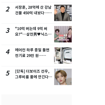
서 언급
서장훈, 28억에 산 강남
회춘실험 억만
2
7
건물 450억 내놨다…세
친 생리혈' 냉동고 보
후 차익 280억 '잭팟'
관…"자궁 
해"
"10억 버는데 9억 써
'일타강사' 
3
8
요?"…삼전男♥닉스女
의 마지막 
3:3 단체소개팅 예능 화
으로 끝나버린
제
에어컨 하루 종일 틀면
[단독] 경찰,
4
9
전기료 29만 원…
제작사 회장
450kWh 넘으면 '요금
시장법 위반
폭탄'
[단독] 더보이즈 선우,
13호 태풍 '
5
10
그루비룸 품에 안긴다…
키나와·가고
앳에어리어와 전속계약
근…26만명