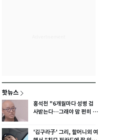
핫뉴스
홍석천 "6개월마다 성병 검
사받는다…그래야 맘 편히 성
생활" 깜짝 고백
'김구라子' 그리, 할머니외 여