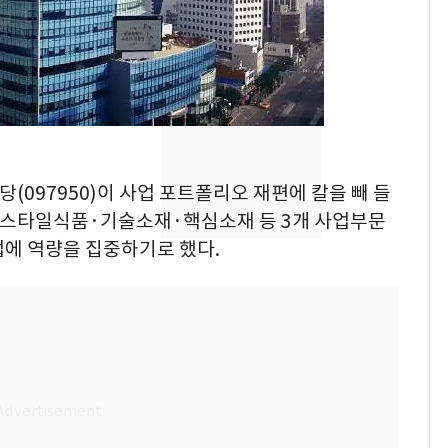
회춘실험 억만장자, '여
7
친 생리혈' 냉동고 보
관…"자궁 내부 궁금
해"
'일타강사' 남편과 아내
8
의 마지막 술자리…비극
으로 끝나버린 17년
당(097950)이 사업 포트폴리오 재편에 칼을 빼 들
[단독] 경찰, '김부장'
9
프스타일식품·기술소재·핵심소재 등 3개 사업부문
제작사 회장 수사…자본
업에 역량을 집중하기로 했다.
시장법 위반 의혹
13호 태풍 '돌핀' 日오
10
키나와·가고시마현 접
근…26만명 대피령