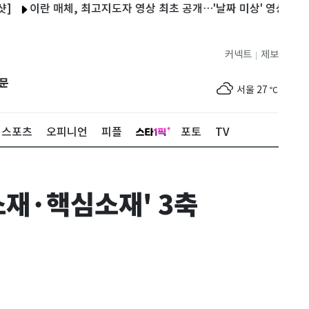
이란 매체, 최고지도자 영상 최초 공개…'날짜 미상' 영상에 의문은 
커넥트
제보
|
제주
28
℃
문
서울
27
℃
부산
25
℃
스포츠
오피니언
피플
포토
TV
대구
27
℃
인천
30
℃
재·핵심소재' 3축
광주
31
℃
대전
29
℃
울산
25
℃
강릉
22
℃
제주
28
℃