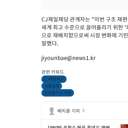
CJ제일제당 관계자는 "이번 구조 재
세계 최고 수준으로 끌어올리기 위한 '
으로 재배치함으로써 시장 변화에 기민
말했다.
jiyounbae@news1.kr
관련 키워드
CJ제일제당
식품업계
포트폴리오 재편
배지윤 기자
1980만 조회수 찍은 롯데百 앰배