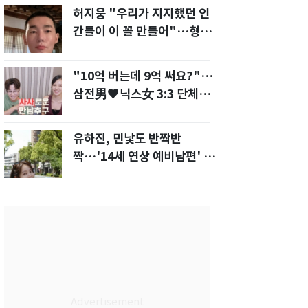
허지웅 "우리가 지지했던 인
간들이 이 꼴 만들어"…형소
법 개정안에 발끈
"10억 버는데 9억 써요?"…
삼전男♥닉스女 3:3 단체소
개팅 예능 화제
유하진, 민낯도 반짝반
짝…'14세 연상 예비남편' 강
균성이 반한 청순 미모