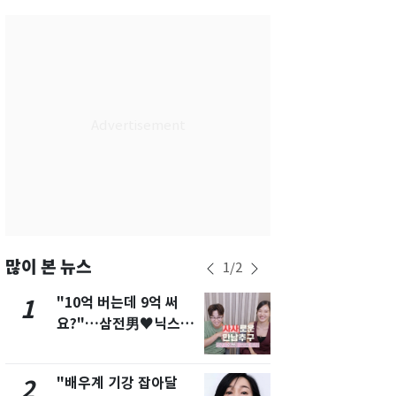
서울
30
℃
부산
26
℃
대구
26
℃
인천
28
℃
광주
26
℃
대전
26
℃
울산
25
℃
강릉
23
℃
많이 본 뉴스
1
/
2
제주
26
℃
"10억 버는데 9억 써
펄펄 끓는 서
1
6
요?"…삼전男♥닉스女
돌파하나…한
3:3 단체소개팅 예능 화
폭염[오늘날
제
"배우계 기강 잡아달
[단독]"이번
2
7