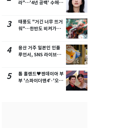
라"…'4년 공백' 수애,
현, 토스역
SNS 오픈·프로필 공개
울 지하철에
화제
새겼다
태풍도 "거긴 너무 뜨거
SK하이닉스
3
8
워"…한반도 비켜가는
켓 하한가…
'돌핀'과 '찬홈'
에 시초가 
용산 거주 일본인 인플
"캐리비안 
4
9
루언서, SNS 라이브방
의실에 남자
송 도중 사망
요"…경찰 
톰 홀랜드♥젠데이아 부
전남광주통
5
10
부 '스파이더맨4'·'오디
무부시장 후
세이'로 극장 장악
윤난실 지명