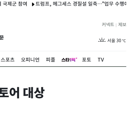
 참여
트럼프, 헤그세스 경질설 일축…"업무 수행에 매우 만족"
커넥트
제보
|
제주
26
℃
문
서울
30
℃
부산
26
℃
스포츠
오피니언
피플
포토
TV
대구
26
℃
인천
28
℃
스토어 대상
광주
26
℃
대전
26
℃
울산
25
℃
강릉
23
℃
제주
26
℃