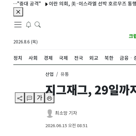
"중대 공격"
이란 의회, 美·이스라엘 선박 호르무즈 통행금지 법
크
2026.8.6 (목)
정치
사회
경제
국제
전국
외교
북한
금융ㆍ
산업
유통
지그재그, 29일까지
가
최소망 기자
2026.06.15 오전 08:51