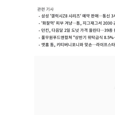
관련 기사
삼성 '갤럭시Z8 시리즈' 예약 판매…통신 3
'화잘먹' 피부 겨냥…톰, 지그재그서 2030
던킨, 다음달 2일 도넛 가격 올린다…39종 
풀무원푸드앤컬쳐 "상반기 위탁급식 8.5%·
앳홈 톰, 키티버니포니와 맞손…라이프스타