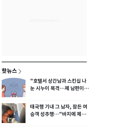
핫뉴스
"호텔서 상간남과 스킨십 나
눈 시누이 목격…제 남편이
입 다물라 하네요"
태국행 기내 그 남자, 잠든 여
승객 성추행…"바지에 체액
까지 묻었다"