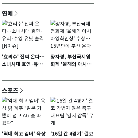
연예
'효리수' 진짜 온다…
양자경, 부산국제영
소녀시대 효연·유리·
화제 '올해의 아시아
수영 유닛 출격 [N이
영화인상' 수상…15
슈]
년만에 부산 온다
스포츠
'역대 최고 멤버' 육상
'16일 간 4경기' 결코