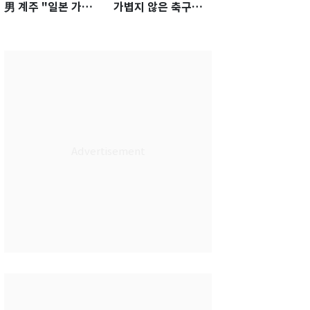
男 계주 "일본 가뿐히
가볍지 않은 축구대
넘고 AG 金 따겠다"
표팀 '임시 감독' 무게