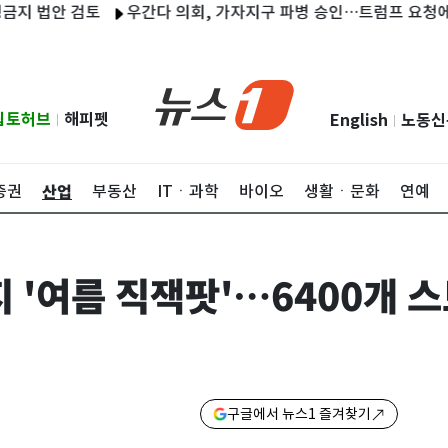
안 검토
우간다 의회, 가자지구 파병 승인…트럼프 요청에 국제군
립토허브
해피펫
English
노동신
|
|
산업
증권
부동산
ITㆍ과학
바이오
생활ㆍ문화
연예
 '여름 직잭팟'…6400개 
구글에서 뉴스1 즐겨찾기