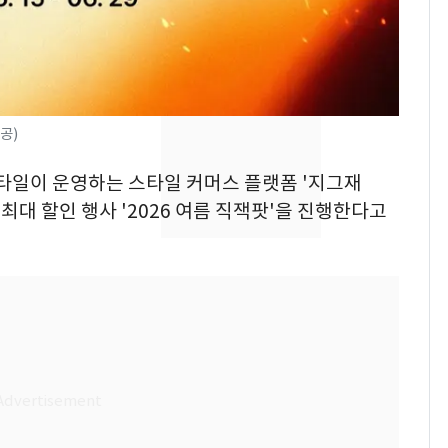
현, 토스역입니다"…서
울 지하철에 토스 이름
새겼다
SK하이닉스 또 프리마
8
켓 하한가…달랑 11주
에 시초가 소동
공)
"캐리비안 베이 여자 탈
9
스타일이 운영하는 스타일 커머스 플랫폼 '지그재
의실에 남자가 있어
 최대 할인 행사 '2026 여름 직잭팟'을 진행한다고
요"…경찰 수사
전남광주통합특별시 정
10
무부시장 후보 백승주·
윤난실 지명