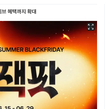
이브 혜택까지 확대
펄펄 끓는 서울, 40도
6
돌파하나…한낮 39도
폭염[오늘날씨]
[단독]"이번 역은 신논
7