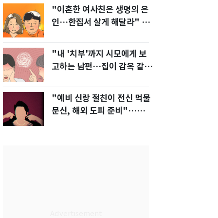
"이혼한 여사친은 생명의 은
인…한집서 살게 해달라" 남
편 요구에 '절망'
"내 '치부'까지 시모에게 보
고하는 남편…집이 감옥 같
다" 아내 고통
"예비 신랑 절친이 전신 먹물
문신, 해외 도피 준비"…예비
신부 '혼란'