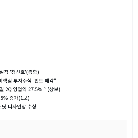
실적 '청신호'(종합)
…비핵심 투자주식·펀드 매각"
2Q 영업익 27.5%↑(상보)
5% 증가(1보)
레드닷 디자인상 수상