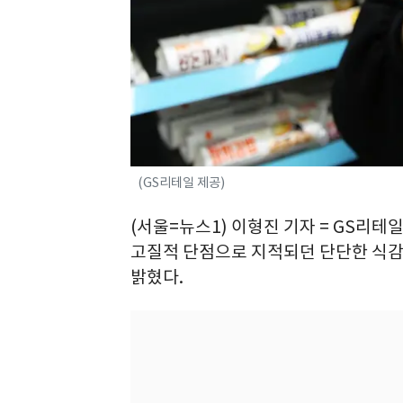
(GS리테일 제공)
(서울=뉴스1) 이형진 기자 = GS리테
고질적 단점으로 지적되던 단단한 식감
밝혔다.