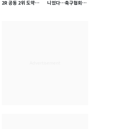
2R 공동 2위 도약…
니었다…축구협회장
통산 최다 21승 신기
출장에 부인 3회 동반
록 도전
'펑펑'