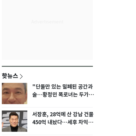
핫뉴스
"단둘만 있는 밀폐된 공간과
술…황정민 폭로녀는 두가지
에 집착했다"
서장훈, 28억에 산 강남 건물
450억 내놨다…세후 차익
280억 '잭팟'