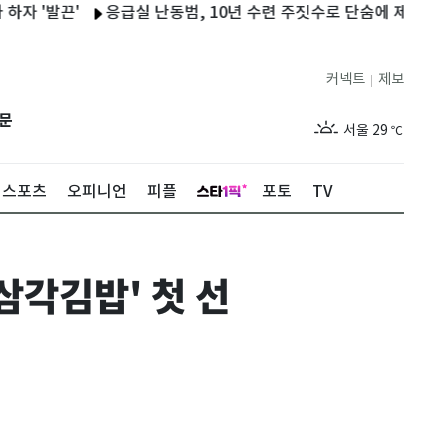
발끈'
응급실 난동범, 10년 수련 주짓수로 단숨에 제압한 간호사 
커넥트
제보
|
제주
27
℃
문
서울
29
℃
부산
27
℃
스포츠
오피니언
피플
포토
TV
대구
28
℃
인천
29
℃
삼각김밥' 첫 선
광주
27
℃
대전
26
℃
울산
26
℃
강릉
26
℃
제주
27
℃