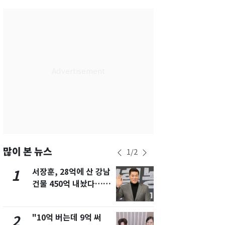
서울
29
℃
부산
27
℃
대구
28
℃
인천
29
℃
광주
27
℃
대전
26
℃
울산
26
℃
강릉
26
℃
많이 본 뉴스
1
/
2
제주
27
℃
서장훈, 28억에 산 강남
13호 태풍 '
1
6
건물 450억 내놨다…세
키나와·가고
후 차익 280억 '잭팟'
근…26만명
"10억 버는데 9억 써
"캐리비안 
2
7