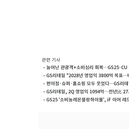
관련 기사
늘어난 관광객+소비심리 회복…GS25·CU 
GS리테일 "2028년 영업익 3800억 목표
편의점·슈퍼·홈쇼핑 모두 웃었다…GS리테일 
GS리테일, 2Q 영업익 1094억…전년比 27.
GS25 '소비뇽레몬블랑하이볼', iF 이어 