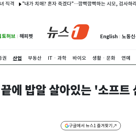
"내가 치매? 혼자 죽겠다"…깜빡깜빡하는 시모, 검사하라 하자 '
립토허브
해피펫
English
노동신
|
|
산업
증권
부동산
ITㆍ과학
바이오
생활ㆍ문화
연예
구 끝에 밥알 살아있는 '소프트 
구글에서 뉴스1 즐겨찾기