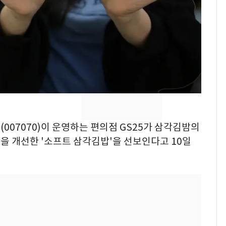
의실에 남자가 있어
요"…경찰 수사
[단독]중수청 가는 검찰
8
수사관 경력 합산 추
진…법무사·집행관 '혜
택' 유지
전남광주 화정역 인근서
9
교통사고로 40대 심정
지…6명 부상
일(007070)이 운영하는 편의점 GS25가 삼각김밤의
축구협회, 외국인 심판
10
을 개선한 '소프트 삼각김밥'을 선보인다고 10일
들 10여명 대상 '성 접
대' 의혹…월드컵·올림
픽 예선 등