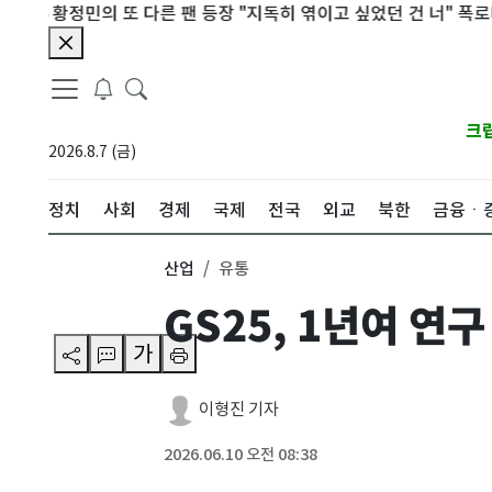
황정민의 또 다른 팬 등장 "지독히 엮이고 싶었던 건 너" 폭로녀 직격
크
2026.8.7 (금)
정치
사회
경제
국제
전국
외교
북한
금융ㆍ
산업
유통
GS25, 1년여 연
가
이형진 기자
2026.06.10 오전 08:38