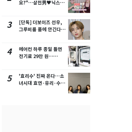
요?"…삼전男♥닉스女
의실에 남자
3:3 단체소개팅 예능 화
요"…경찰 
제
[단독] 더보이즈 선우,
[단독]중수
3
8
그루비룸 품에 안긴다…
수사관 경력
앳에어리어와 전속계약
진…법무사·
택' 유지
에어컨 하루 종일 틀면
전남광주 화
4
9
전기료 29만 원…
교통사고로 
450kWh 넘으면 '요금
지…6명 부
폭탄'
'효리수' 진짜 온다…소
축구협회, 
5
10
녀시대 효연·유리·수영
들 10여명 대
유닛 출격 [N이슈]
대' 의혹…
픽 예선 등