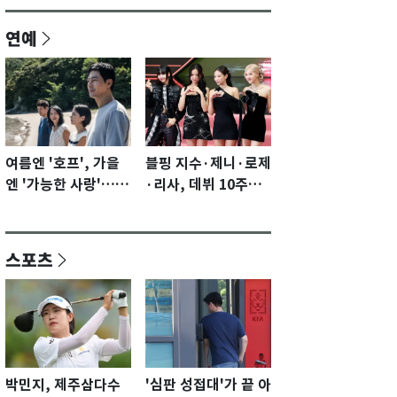
연예
여름엔 '호프', 가을
블핑 지수·제니·로제
엔 '가능한 사랑'…국
·리사, 데뷔 10주년
제영화제 수상 기대
이벤트 '완전체' 참석
감 [N이슈]
확정…기대감 UP
스포츠
박민지, 제주삼다수
'심판 성접대'가 끝 아