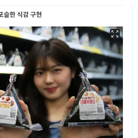
포슬한 식감 구현
13호 태풍 '돌핀' 日오
6
키나와·가고시마현 접
근…26만명 대피령
"캐리비안 베이 여자 탈
7