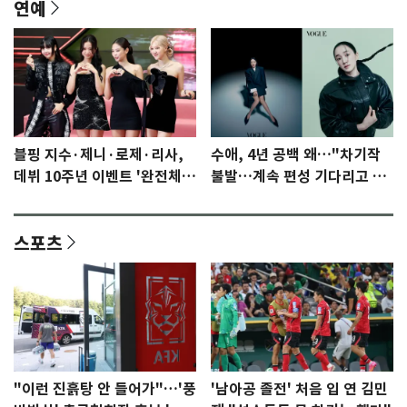
연예
블핑 지수·제니·로제·리사,
수애, 4년 공백 왜…"차기작
데뷔 10주년 이벤트 '완전체'
불발…계속 편성 기다리고 있
참석 확정…기대감 UP
다"
스포츠
"이런 진흙탕 안 들어가"…'풍
'남아공 졸전' 처음 입 연 김민