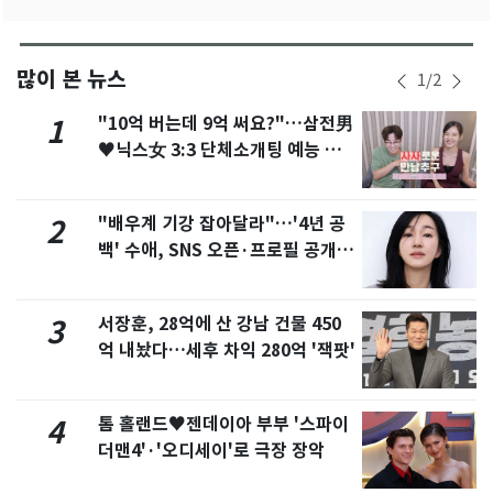
많이 본 뉴스
1
/
2
"10억 버는데 9억 써요?"…삼전男
1
♥닉스女 3:3 단체소개팅 예능 화
제
"배우계 기강 잡아달라"…'4년 공
2
백' 수애, SNS 오픈·프로필 공개
화제
서장훈, 28억에 산 강남 건물 450
3
억 내놨다…세후 차익 280억 '잭팟'
톰 홀랜드♥젠데이아 부부 '스파이
4
더맨4'·'오디세이'로 극장 장악