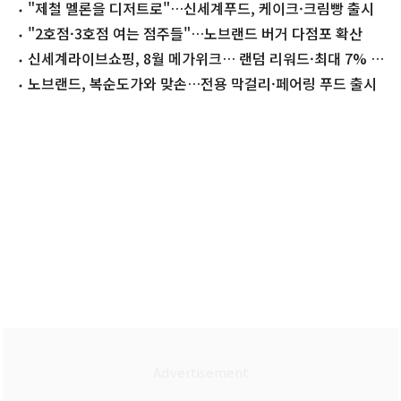
거리 경쟁
"제철 멜론을 디저트로"…신세계푸드, 케이크·크림빵 출시
"2호점·3호점 여는 점주들"…노브랜드 버거 다점포 확산
신세계라이브쇼핑, 8월 메가위크… 랜덤 리워드·최대 7% 적
립
노브랜드, 복순도가와 맞손…전용 막걸리·페어링 푸드 출시