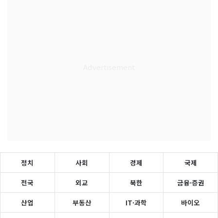
정치
사회
경제
국제
전국
외교
북한
금융·증권
산업
부동산
IT·과학
바이오