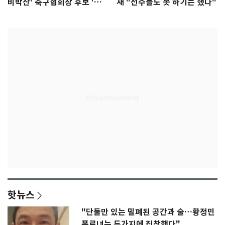
비박산' 축구협회장 후보 '실
재 "선수들도 못 하기는 했다"
종'
핫뉴스
"단둘만 있는 밀폐된 공간과 술…황정민
폭로녀는 두가지에 집착했다"