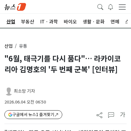
권
산업
부동산
ITㆍ과학
바이오
생활ㆍ문화
연예
스
산업
유통
"6월, 태극기를 다시 품다"… 라카이코
리아 김명호의 '두 번째 군복' [인터뷰]
최소망 기자
2026.06.04 오전 06:50
가
구글에서 뉴스1 즐겨찾기