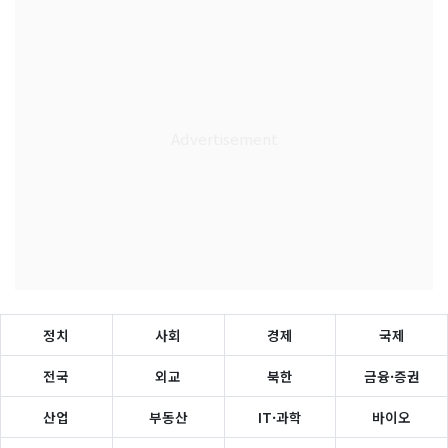
정치
사회
경제
국제
전국
외교
북한
금융·증권
산업
부동산
IT·과학
바이오