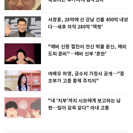
서장훈, 28억에 산 강남 건물 450억 내놨
다…세후 차익 280억 '잭팟'
"예비 신랑 절친이 전신 먹물 문신, 해외
도피 준비"…예비 신부 '혼란'
여배우 하영, 금수저 가정사 공개…"증
조부가 고종 황제 주치의"
"내 '치부'까지 시모에게 보고하는 남
편…집이 감옥 같다" 아내 고통