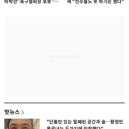
비박산' 축구협회장 후보 '실
재 "선수들도 못 하기는 했다"
종'
핫뉴스
"단둘만 있는 밀폐된 공간과 술…황정민
폭로녀는 두가지에 집착했다"