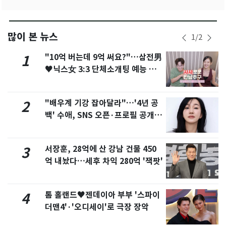
많이 본 뉴스
1
/
2
"10억 버는데 9억 써요?"…삼전男
1
♥닉스女 3:3 단체소개팅 예능 화
제
"배우계 기강 잡아달라"…'4년 공
2
백' 수애, SNS 오픈·프로필 공개
화제
서장훈, 28억에 산 강남 건물 450
3
억 내놨다…세후 차익 280억 '잭팟'
톰 홀랜드♥젠데이아 부부 '스파이
4
더맨4'·'오디세이'로 극장 장악