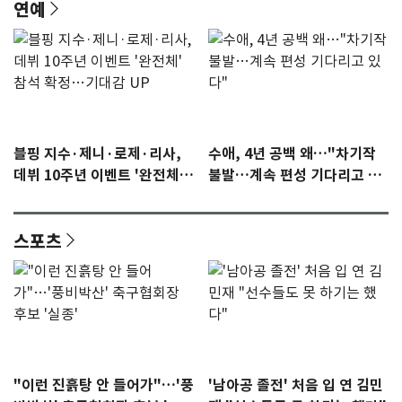
연예
블핑 지수·제니·로제·리사,
수애, 4년 공백 왜…"차기작
데뷔 10주년 이벤트 '완전체'
불발…계속 편성 기다리고 있
참석 확정…기대감 UP
다"
스포츠
"이런 진흙탕 안 들어가"…'풍
'남아공 졸전' 처음 입 연 김민