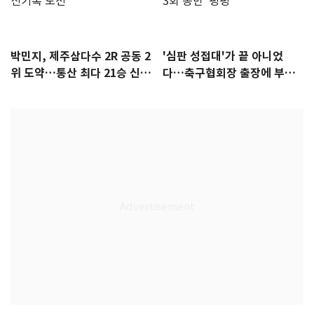
박민지, 제주삼다수 2R 공동 2
'심판 성접대'가 끝 아니었
위 도약…통산 최다 21승 신기
다…축구협회장 출장에 부인
록 도전
3회 동반 '펑펑'