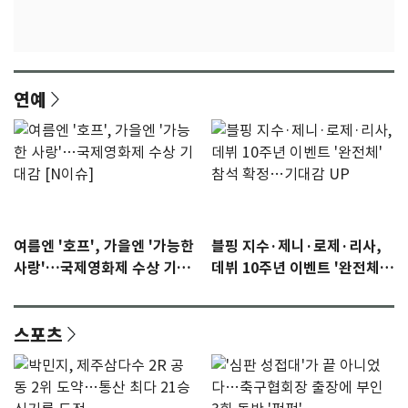
연예
여름엔 '호프', 가을엔 '가능한
블핑 지수·제니·로제·리사,
사랑'…국제영화제 수상 기대
데뷔 10주년 이벤트 '완전체'
감 [N이슈]
참석 확정…기대감 UP
스포츠