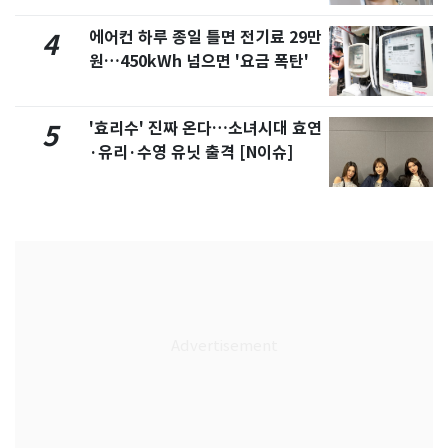
에어컨 하루 종일 틀면 전기료 29만
4
원…450kWh 넘으면 '요금 폭탄'
'효리수' 진짜 온다…소녀시대 효연
5
·유리·수영 유닛 출격 [N이슈]