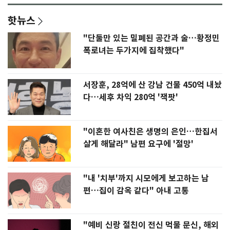
핫뉴스
"단둘만 있는 밀폐된 공간과 술…황정민
폭로녀는 두가지에 집착했다"
서장훈, 28억에 산 강남 건물 450억 내놨
다…세후 차익 280억 '잭팟'
"이혼한 여사친은 생명의 은인…한집서
살게 해달라" 남편 요구에 '절망'
"내 '치부'까지 시모에게 보고하는 남
편…집이 감옥 같다" 아내 고통
"예비 신랑 절친이 전신 먹물 문신, 해외