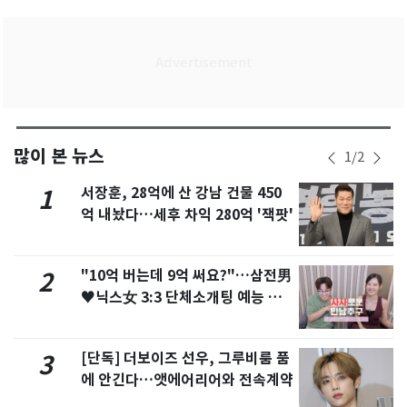
많이 본 뉴스
1
/
2
서장훈, 28억에 산 강남 건물 450
1
억 내놨다…세후 차익 280억 '잭팟'
"10억 버는데 9억 써요?"…삼전男
2
♥닉스女 3:3 단체소개팅 예능 화
제
[단독] 더보이즈 선우, 그루비룸 품
3
에 안긴다…앳에어리어와 전속계약