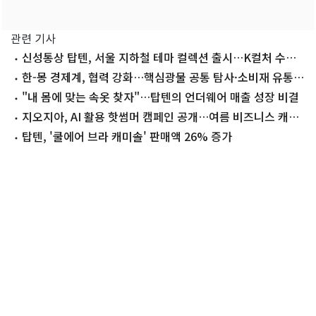
관련 기사
신성통상 탑텐, 서울 지하철 테마 컬렉션 출시…K컬처 수요
공략
한-몽 경제계, 협력 강화…핵심광물 공통 탐사·소비재 유통
확대 추진
"내 몸에 맞는 속옷 찾자"…탑텐의 언더웨어 매출 성장 비결
지오지아, AI 활용 핫썸머 캠페인 공개…여름 비즈니스 캐주
얼 컬렉션 제안
탑텐, '쿨에어 브라 캐미솔' 판매액 26% 증가