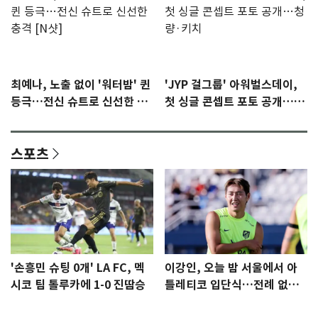
최예나, 노출 없이 '워터밤' 퀸
'JYP 걸그룹' 아워벌스데이,
등극…전신 슈트로 신선한 충
첫 싱글 콘셉트 포토 공개…청
격 [N샷]
량·키치
스포츠
'손흥민 슈팅 0개' LA FC, 멕
이강인, 오늘 밤 서울에서 아
시코 팀 톨루카에 1-0 진땀승
틀레티코 입단식…전례 없는
특급대우