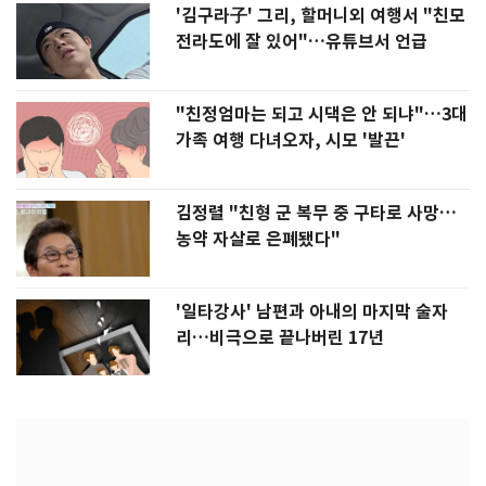
'김구라子' 그리, 할머니외 여행서 "친모
전라도에 잘 있어"…유튜브서 언급
"친정엄마는 되고 시댁은 안 되냐"…3대
가족 여행 다녀오자, 시모 '발끈'
김정렬 "친형 군 복무 중 구타로 사망…
농약 자살로 은폐됐다"
'일타강사' 남편과 아내의 마지막 술자
리…비극으로 끝나버린 17년