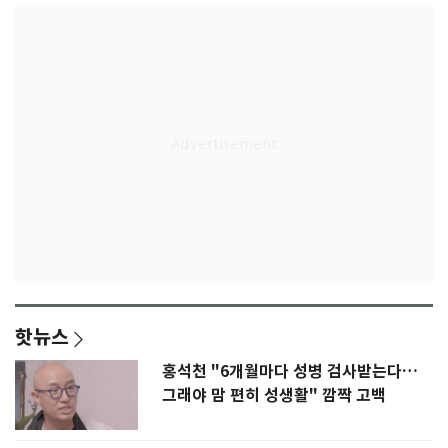
핫뉴스
홍석천 "6개월마다 성병 검사받는다…
그래야 맘 편히 성생활" 깜짝 고백