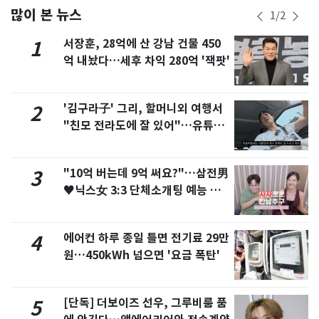
많이 본 뉴스
1
/
2
서장훈, 28억에 산 강남 건물 450
1
억 내놨다…세후 차익 280억 '잭팟'
'김구라子' 그리, 할머니외 여행서
2
"친모 전라도에 잘 있어"…유튜브
서 언급
"10억 버는데 9억 써요?"…삼전男
3
♥닉스女 3:3 단체소개팅 예능 화
제
에어컨 하루 종일 틀면 전기료 29만
4
원…450kWh 넘으면 '요금 폭탄'
[단독] 더보이즈 선우, 그루비룸 품
5