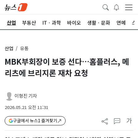
권
산업
부동산
ITㆍ과학
바이오
생활ㆍ문화
연예
스
산업
유통
MBK부회장이 보증 선다…홈플러스, 메
리츠에 브리지론 재차 요청
이형진 기자
2026.05.21 오전 11:31
가
구글에서 뉴스1 즐겨찾기