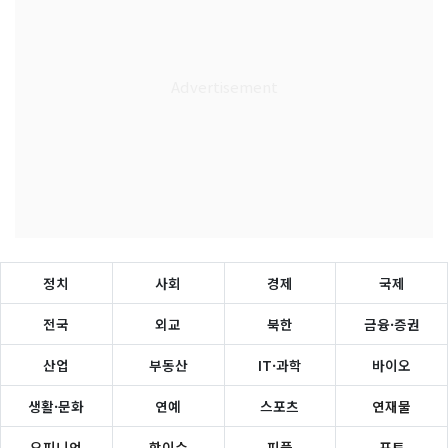
정치
사회
경제
국제
전국
외교
북한
금융·증권
산업
부동산
IT·과학
바이오
생활·문화
연예
스포츠
연재물
오피니언
핫이슈
피플
포토