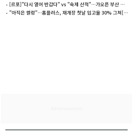
홈플러스
[르포]"다시 열어 반갑다" vs "숙제 산적"…가오픈 부산 홈
플러스 '어수선'
"아직은 썰렁"…홈플러스, 재개장 첫날 입고율 30% 그쳐[르
포]