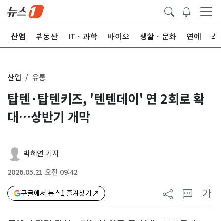
권
산업
부동산
ITㆍ과학
바이오
생활ㆍ문화
연예
스
산업
유통
탑텐·탑텐키즈, '텐텐데이' 연 2회로 확
대…상반기 개막
박혜연 기자
2026.05.21 오전 09:42
가
구글에서 뉴스1 즐겨찾기