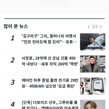
많이 본 뉴스
1
/
2
'김구라子' 그리, 할머니외 여행서
1
"친모 전라도에 잘 있어"…유튜브
서 언급
서장훈, 28억에 산 강남 건물 450
2
억 내놨다…세후 차익 280억 '잭팟'
에어컨 하루 종일 틀면 전기료 29만
3
원…450kWh 넘으면 '요금 폭탄'
[단독] 더보이즈 선우, 그루비룸 품
4
에 안긴다…앳에어리어와 전속계약