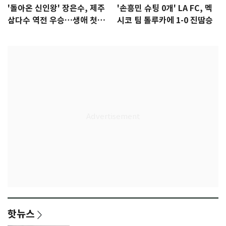
'돌아온 신인왕' 장은수, 제주
'손흥민 슈팅 0개' LA FC, 멕
삼다수 역전 우승…생애 첫승
시코 팀 톨루카에 1-0 진땀승
감격
핫뉴스