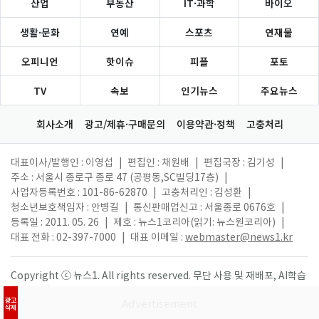
산업
부동산
IT·과학
바이오
생활·문화
연예
스포츠
연재물
오피니언
핫이슈
피플
포토
TV
속보
인기뉴스
주요뉴스
회사소개
광고/제휴·구매문의
이용약관·정책
고충처리
대표이사/발행인 : 이영섭
|
편집인 : 채원배
|
편집국장 : 김기성
|
주소 : 서울시 종로구 종로 47 (공평동,SC빌딩17층)
|
사업자등록번호 : 101-86-62870
|
고충처리인 : 김성환
|
청소년보호책임자 : 안병길
|
통신판매업신고 : 서울종로 0676호
|
등록일 : 2011. 05. 26
|
제호 : 뉴스1코리아(읽기: 뉴스원코리아)
|
대표 전화 : 02-397-7000
|
대표 이메일 :
webmaster@news1.kr
Copyright ⓒ 뉴스1. All rights reserved. 무단 사용 및 재배포, AI학습
활용 금지.
광고
삭제