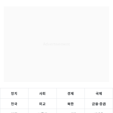
정치
사회
경제
국제
전국
외교
북한
금융·증권