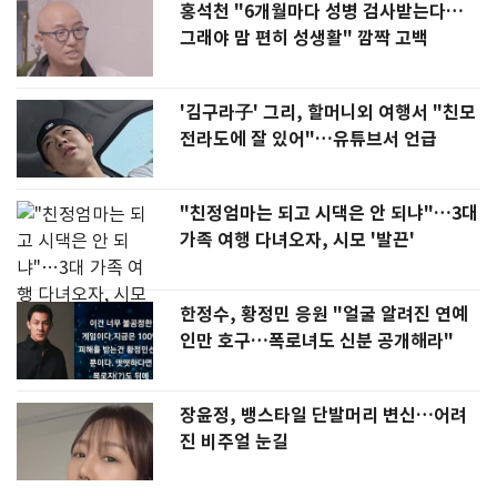
홍석천 "6개월마다 성병 검사받는다…
그래야 맘 편히 성생활" 깜짝 고백
'김구라子' 그리, 할머니외 여행서 "친모
전라도에 잘 있어"…유튜브서 언급
"친정엄마는 되고 시댁은 안 되냐"…3대
가족 여행 다녀오자, 시모 '발끈'
한정수, 황정민 응원 "얼굴 알려진 연예
인만 호구…폭로녀도 신분 공개해라"
장윤정, 뱅스타일 단발머리 변신…어려
진 비주얼 눈길