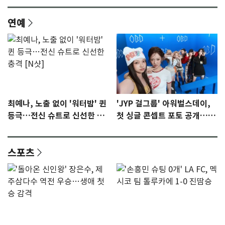
연예
최예나, 노출 없이 '워터밤' 퀸
'JYP 걸그룹' 아워벌스데이,
등극…전신 슈트로 신선한 충
첫 싱글 콘셉트 포토 공개…청
격 [N샷]
량·키치
스포츠