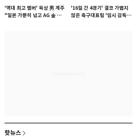
'역대 최고 멤버' 육상 男 계주
'16일 간 4경기' 결코 가볍지
"일본 가뿐히 넘고 AG 金 따겠
않은 축구대표팀 '임시 감독'
다"
무게
핫뉴스