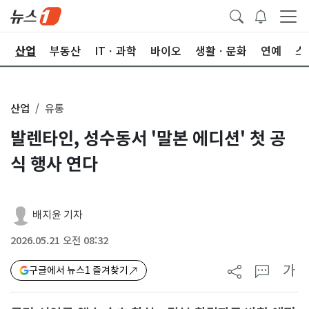
권
산업
부동산
ITㆍ과학
바이오
생활ㆍ문화
연예
스
산업
유통
발렌타인, 성수동서 '말본 에디션' 첫 공
식 행사 연다
배지윤 기자
2026.05.21 오전 08:32
가
구글에서 뉴스1 즐겨찾기