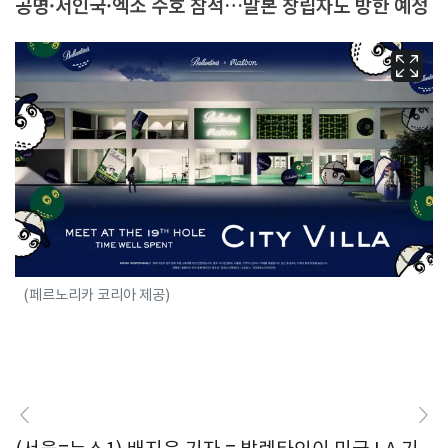
공명·서인국·엑소 수호 참석…말본 창립자도 방한 예정
(페르노리카 코리아 제공)