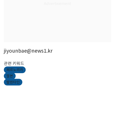
jiyounbae@news1.kr
관련 키워드
페르노리카
말본
발렌타인