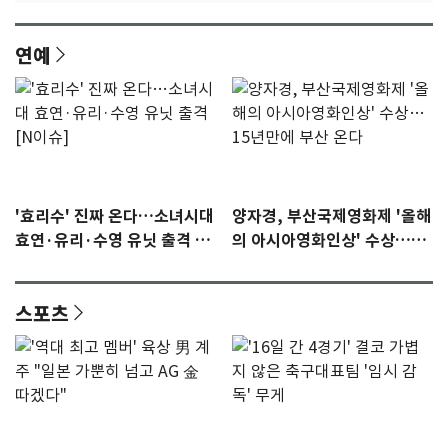
연예
'효리수' 진짜 온다…소녀시대
양자경, 부산국제영화제 '올해
효연·유리·수영 유닛 출격 [N
의 아시아영화인상' 수상…15
이슈]
년만에 부산 온다
스포츠