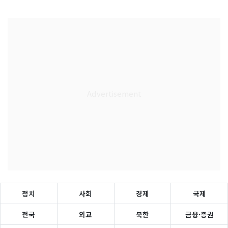
정치
사회
경제
국제
전국
외교
북한
금융·증권