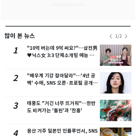
많이 본 뉴스
1
/
2
"10억 버는데 9억 써요?"…삼전男
1
♥닉스女 3:3 단체소개팅 예능 화
제
"배우계 기강 잡아달라"…'4년 공
2
백' 수애, SNS 오픈·프로필 공개
화제
태풍도 "거긴 너무 뜨거워"…한반
3
도 비켜가는 '돌핀'과 '찬홈'
용산 거주 일본인 인플루언서, SNS
4