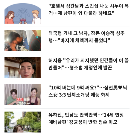
"호텔서 상간남과 스킨십 나눈 시누이 목
격…제 남편이 입 다물라 하네요"
태국행 기내 그 남자, 잠든 여승객 성추
행…"바지에 체액까지 묻었다"
허지웅 "우리가 지지했던 인간들이 이 꼴
만들어"…형소법 개정안에 발끈
"10억 버는데 9억 써요?"…삼전男♥닉
스女 3:3 단체소개팅 예능 화제
유하진, 민낯도 반짝반짝…'14세 연상
예비남편' 강균성이 반한 청순 미모