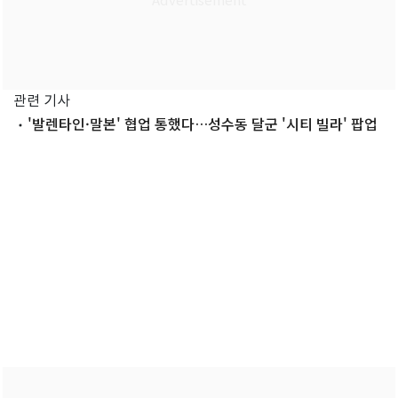
관련 기사
'발렌타인·말본' 협업 통했다…성수동 달군 '시티 빌라' 팝업