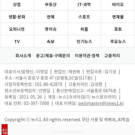
산업
부동산
IT·과학
바이오
생활·문화
연예
스포츠
연재물
오피니언
핫이슈
피플
포토
TV
속보
인기뉴스
주요뉴스
회사소개
광고/제휴·구매문의
이용약관·정책
고충처리
대표이사/발행인 : 이영섭
|
편집인 : 채원배
|
편집국장 : 김기성
|
주소 : 서울시 종로구 종로 47 (공평동,SC빌딩17층)
|
사업자등록번호 : 101-86-62870
|
고충처리인 : 김성환
|
청소년보호책임자 : 안병길
|
통신판매업신고 : 서울종로 0676호
|
등록일 : 2011. 05. 26
|
제호 : 뉴스1코리아(읽기: 뉴스원코리아)
|
대표 전화 : 02-397-7000
|
대표 이메일 :
webmaster@news1.kr
Copyright ⓒ 뉴스1. All rights reserved. 무단 사용 및 재배포, AI학습
활용 금지.
광고
삭제