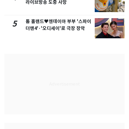
라이브방송 도중 사망
톰 홀랜드♥젠데이아 부부 '스파이
5
더맨4'·'오디세이'로 극장 장악