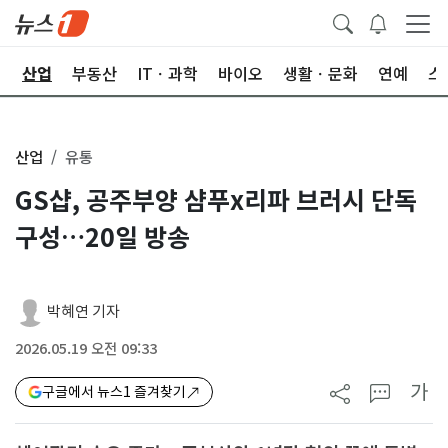
권
산업
부동산
ITㆍ과학
바이오
생활ㆍ문화
연예
스
산업
유통
GS샵, 공주부양 샴푸x리파 브러시 단독
구성…20일 방송
박혜연 기자
2026.05.19 오전 09:33
가
구글에서 뉴스1 즐겨찾기