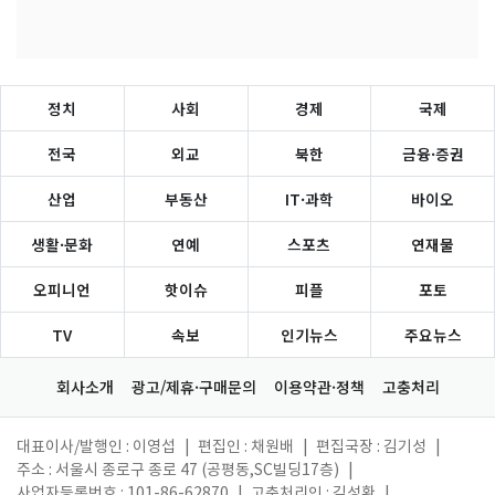
정치
사회
경제
국제
전국
외교
북한
금융·증권
산업
부동산
IT·과학
바이오
생활·문화
연예
스포츠
연재물
오피니언
핫이슈
피플
포토
TV
속보
인기뉴스
주요뉴스
회사소개
광고/제휴·구매문의
이용약관·정책
고충처리
대표이사/발행인 : 이영섭
|
편집인 : 채원배
|
편집국장 : 김기성
|
주소 : 서울시 종로구 종로 47 (공평동,SC빌딩17층)
|
사업자등록번호 : 101-86-62870
|
고충처리인 : 김성환
|