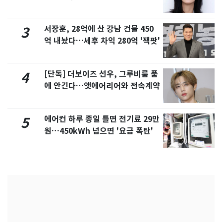
화제
서장훈, 28억에 산 강남 건물 450
3
억 내놨다…세후 차익 280억 '잭팟'
[단독] 더보이즈 선우, 그루비룸 품
4
에 안긴다…앳에어리어와 전속계약
에어컨 하루 종일 틀면 전기료 29만
5
원…450kWh 넘으면 '요금 폭탄'