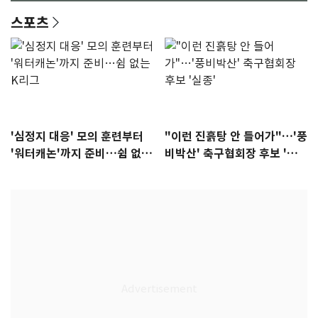
스포츠
'심정지 대응' 모의 훈련부터
"이런 진흙탕 안 들어가"…'풍
'워터캐논'까지 준비…쉼 없는
비박산' 축구협회장 후보 '실
K리그
종'