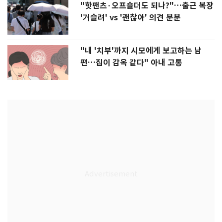
"핫팬츠·오프숄더도 되나?"…출근 복장
'거슬려' vs '괜찮아' 의견 분분
"내 '치부'까지 시모에게 보고하는 남
편…집이 감옥 같다" 아내 고통