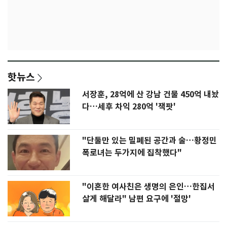
핫뉴스
서장훈, 28억에 산 강남 건물 450억 내놨
다…세후 차익 280억 '잭팟'
"단둘만 있는 밀폐된 공간과 술…황정민
폭로녀는 두가지에 집착했다"
"이혼한 여사친은 생명의 은인…한집서
살게 해달라" 남편 요구에 '절망'