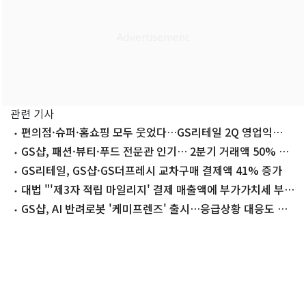
관련 기사
편의점·슈퍼·홈쇼핑 모두 웃었다…GS리테일 2Q 영업익
27.5%↑(상보)
GS샵, 패션·뷰티·푸드 전문관 인기… 2분기 거래액 50% 증
가
GS리테일, GS샵·GS더프레시 교차구매 결제액 41% 증가
대법 "'제3자 적립 마일리지' 결제 매출액에 부가가치세 부과
적법"
GS샵, AI 반려로봇 '케미프렌즈' 출시…응급상황 대응도 가
능