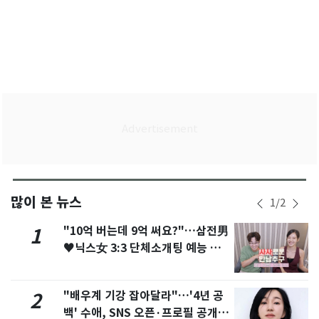
많이 본 뉴스
1
/
2
"10억 버는데 9억 써요?"…삼전男
1
♥닉스女 3:3 단체소개팅 예능 화
제
"배우계 기강 잡아달라"…'4년 공
2
백' 수애, SNS 오픈·프로필 공개