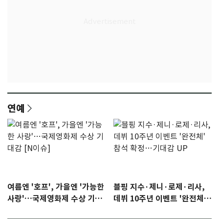
연예
여름엔 '호프', 가을엔 '가능한
블핑 지수·제니·로제·리사,
사랑'…국제영화제 수상 기대
데뷔 10주년 이벤트 '완전체'
감 [N이슈]
참석 확정…기대감 UP