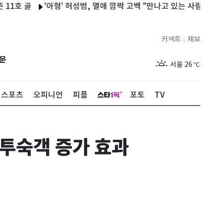
골
'아형' 허성범, 열애 깜짝 고백 "만나고 있는 사람과 잘 안 싸워" 
커넥트
제보
|
제주
28
℃
문
서울
26
℃
부산
28
℃
스포츠
오피니언
피플
포토
TV
대구
28
℃
인천
28
℃
 투숙객 증가 효과
광주
28
℃
대전
28
℃
울산
27
℃
강릉
21
℃
제주
28
℃