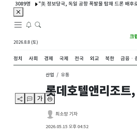
3089명
"美 정보당국, 독일 공항 폭발물 탑재 드론 배후로 러시아
크
2026.8.8 (토)
정치
사회
경제
국제
전국
외교
북한
금융ㆍ
산업
유통
롯데호텔앤리조트, 
가
최소망 기자
2026.05.15 오후 04:52