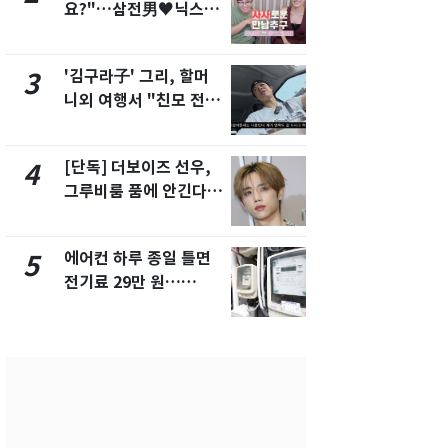
요?"…삼전男♥닉스女
속…전국 곳곳
3:3 단체소개팅 예능 화
날씨]
제
'김구라子' 그리, 할머
[단독] 경찰,
3
8
니외 여행서 "친모 전라
제작사 회장
도에 잘 있어"…유튜브
시장법 위반
서 언급
[단독] 더보이즈 선우,
[단독]중수
4
9
그루비룸 품에 안긴다…
수사관 경력
앳에어리어와 전속계약
진…법무사·
택' 유지
에어컨 하루 종일 틀면
'심판 성접대
5
10
전기료 29만 원…
었다…축구
450kWh 넘으면 '요금
에 부인 3회 
폭탄'