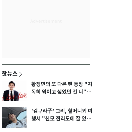
핫뉴스
황정민의 또 다른 팬 등장 "지
독히 엮이고 싶었던 건 너" 폭
로녀 직격
'김구라子' 그리, 할머니외 여
행서 "친모 전라도에 잘 있
어"…유튜브서 언급