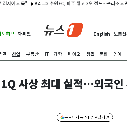
 지목"
K리그2 수원FC, 파주 꺾고 3위 점프…프리조 시즌 11호 
립토허브
해피펫
English
노동신
|
|
산업
증권
부동산
ITㆍ과학
바이오
생활ㆍ문화
연예
1Q 사상 최대 실적…외국인
구글에서 뉴스1 즐겨찾기