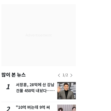
서울
26
℃
부산
28
℃
대구
28
℃
인천
28
℃
광주
28
℃
대전
28
℃
울산
27
℃
강릉
21
℃
많이 본 뉴스
1
/
2
제주
28
℃
서장훈, 28억에 산 강남
13호 태풍 '
1
6
건물 450억 내놨다…세
키나와·가고
후 차익 280억 '잭팟'
근…26만명
"10억 버는데 9억 써
낮 최고 37
2
7