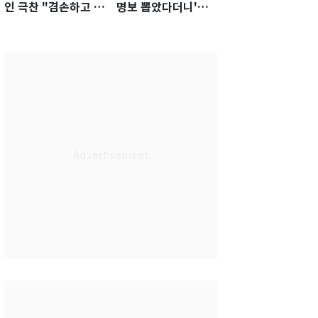
인 극찬 "겸손하고 노
명보 뽑았다더니'…2
력하는 선수…좋은
년 만에 말 바꾼 이임
첫인상"
생