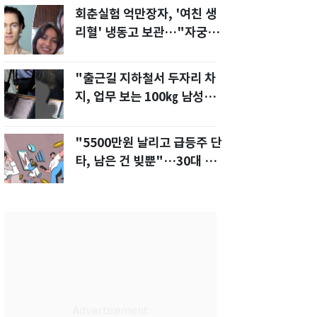
회춘실험 억만장자, '여친 생
리혈' 냉동고 보관…"자궁 내
부 궁금해"
"출근길 지하철서 두자리 차
지, 업무 보는 100㎏ 남성…
부딪히면 신경질"
"5500만원 날리고 급등주 단
타, 남은 건 빚뿐"…30대 여
성 파혼 위기