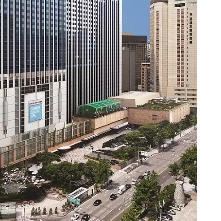
속…전국 곳곳 비 [오늘
날씨]
[단독] 경찰, '김부장'
8
제작사 회장 수사…자본
시장법 위반 의혹
[단독]중수청 가는 검찰
9
수사관 경력 합산 추
진…법무사·집행관 '혜
택' 유지
'심판 성접대'가 끝 아니
10
었다…축구협회장 출장
에 부인 3회 동반 '펑펑'