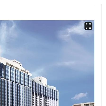
13호 태풍 '돌핀' 日오
6
키나와·가고시마현 접
근…26만명 대피령
낮 최고 37도 폭염 계
7