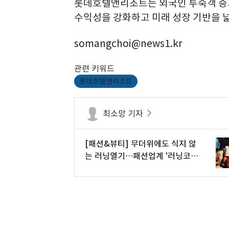
롯데호텔앤리조트는 외국인 투숙객 증가
수익성을 강화하고 미래 성장 기반을 
somangchoi@news1.kr
관련 키워드
롯데호텔앤리조트
최소망 기자
[패션&뷰티] 무더위에도 식지 않
는 러닝열기…패션업계 '러닝코어'
경쟁