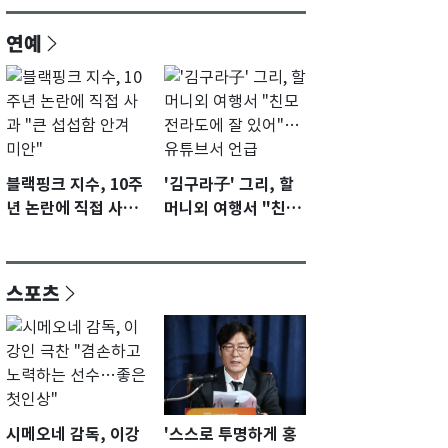
연예
블랙핑크 지수, 10주
'김구라子' 그리, 할
년 논란에 직접 사과
머니외 여행서 "친모
"큰 섭섭함 안겨 미
전라도에 잘 있어"…
안"
유튜브서 언급
스포츠
시메오네 감독, 이강
'스스로 투명하게 홍