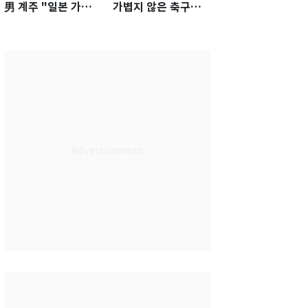
男 계주 "일본 가뿐히
가볍지 않은 축구대
넘고 AG 金 따겠다"
표팀 '임시 감독' 무게