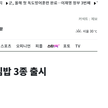
, 올해 첫 독도방어훈련 완료…이재명 정부 3번째
"전자책이 무제
커넥트
제보
|
제주
29
℃
문
서울
30
℃
부산
28
℃
스포츠
오피니언
피플
포토
TV
대구
28
℃
인천
32
℃
밥 3종 출시
광주
29
℃
대전
29
℃
울산
28
℃
강릉
27
℃
제주
29
℃