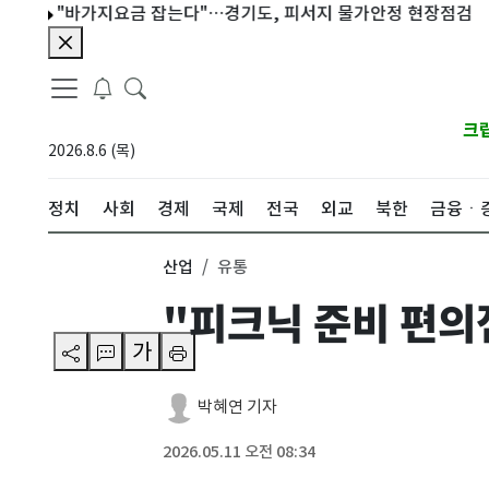
"바가지요금 잡는다"…경기도, 피서지 물가안정 현장점검
빈볼 
크
2026.8.6 (목)
정치
사회
경제
국제
전국
외교
북한
금융ㆍ
산업
유통
"피크닉 준비 편의
가
박혜연 기자
2026.05.11 오전 08:34