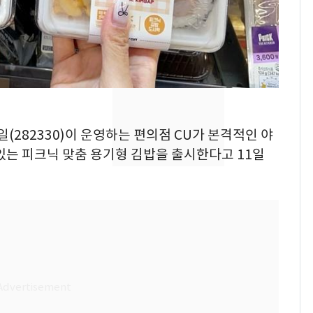
돌파하나…한낮 39도
폭염[오늘날씨]
SK하이닉스 또 프리마
8
켓 하한가…달랑 11주
에 시초가 소동
"캐리비안 베이 여자 탈
9
의실에 남자가 있어
일(282330)이 운영하는 편의점 CU가 본격적인 야
요"…경찰 수사
있는 피크닉 맞춤 용기형 김밥을 출시한다고 11일
2600만명 사로잡은 '바
10
나나킥 베이비'…농심
의 깜짝 선물