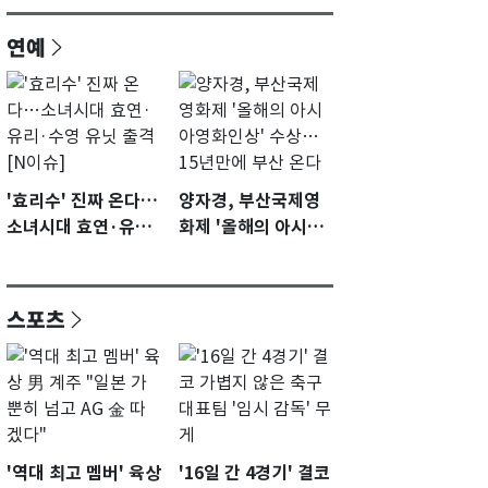
연예
'효리수' 진짜 온다…
양자경, 부산국제영
소녀시대 효연·유리·
화제 '올해의 아시아
수영 유닛 출격 [N이
영화인상' 수상…15
슈]
년만에 부산 온다
스포츠
'역대 최고 멤버' 육상
'16일 간 4경기' 결코