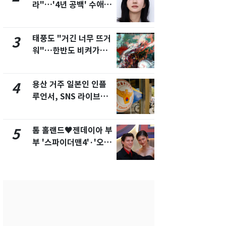
라"…'4년 공백' 수애,
돌파하나…한
SNS 오픈·프로필 공개
폭염[오늘날
화제
태풍도 "거긴 너무 뜨거
SK하이닉스
3
8
워"…한반도 비켜가는
켓 하한가…
'돌핀'과 '찬홈'
에 시초가 
용산 거주 일본인 인플
"캐리비안 
4
9
루언서, SNS 라이브방
의실에 남자
송 도중 사망
요"…경찰 
톰 홀랜드♥젠데이아 부
2600만명 
5
10
부 '스파이더맨4'·'오디
나나킥 베이
세이'로 극장 장악
의 깜짝 선물