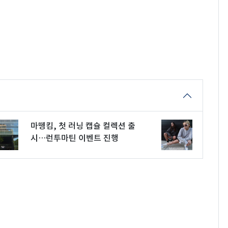
마뗑킴, 첫 러닝 캡슐 컬렉션 출
시…런투마틴 이벤트 진행