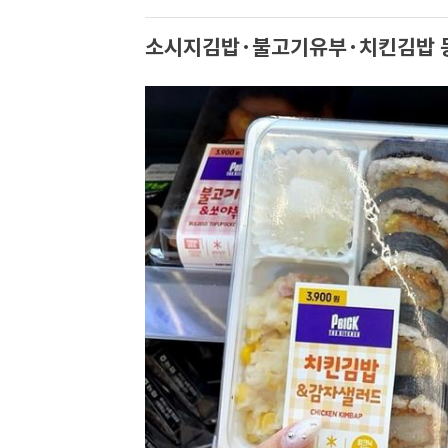
소시지김밥·불고기유부·치킨김밥 