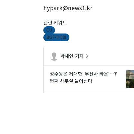
hypark@news1.kr
관련 키워드
CU
BGF리테일
박혜연 기자
성수동은 거대한 '무신사 타운'…7
번째 사무실 들어선다