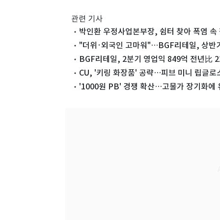
관련 기사
박인환 우정사업본부장, 쉼터 찾아 폭염 속
"더위·외국인 고마워"…BGF리테일, 상반기
BGF리테일, 2분기 영업익 849억 전년比 22
CU, '키링 화장품' 공략…피브 미니 립글로
'1000원 PB' 경쟁 확산…고물가 장기화에