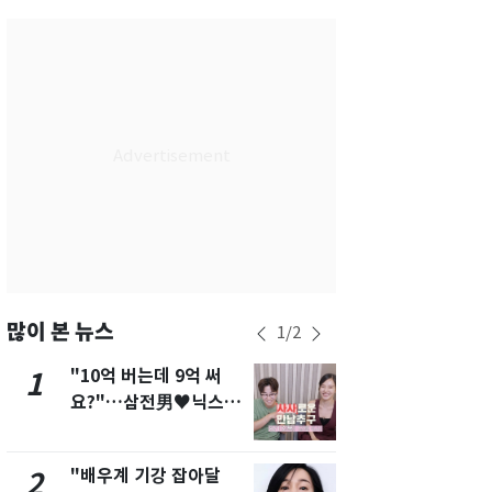
서울
30
℃
부산
28
℃
대구
28
℃
인천
32
℃
광주
29
℃
대전
29
℃
울산
28
℃
강릉
27
℃
많이 본 뉴스
1
/
2
제주
29
℃
"10억 버는데 9억 써
[단독]"이번
1
6
요?"…삼전男♥닉스女
현, 토스역
3:3 단체소개팅 예능 화
울 지하철에
제
새겼다
"배우계 기강 잡아달
펄펄 끓는 서
2
7