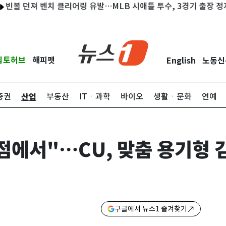
던져 벤치 클리어링 유발…MLB 시애틀 투수, 3경기 출장 정지
군
립토허브
해피펫
English
노동신
|
|
산업
증권
부동산
ITㆍ과학
바이오
생활ㆍ문화
연예
점에서"…CU, 맞춤 용기형 김
구글에서 뉴스1 즐겨찾기