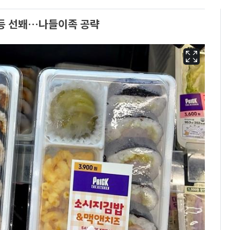
등 선봬…나들이족 공략
[단독]"이번 역은 신논
6
현, 토스역입니다"…서
울 지하철에 토스 이름
새겼다
펄펄 끓는 서울, 40도
7