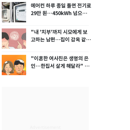
에어컨 하루 종일 틀면 전기료
29만 원…450kWh 넘으면
'요금 폭탄'
"내 '치부'까지 시모에게 보
고하는 남편…집이 감옥 같
다" 아내 고통
"이혼한 여사친은 생명의 은
인…한집서 살게 해달라" 남
편 요구에 '절망'