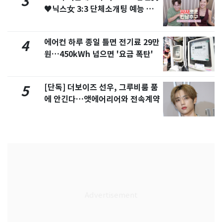
3
♥닉스女 3:3 단체소개팅 예능 화
제
에어컨 하루 종일 틀면 전기료 29만
4
원…450kWh 넘으면 '요금 폭탄'
[단독] 더보이즈 선우, 그루비룸 품
5
에 안긴다…앳에어리어와 전속계약