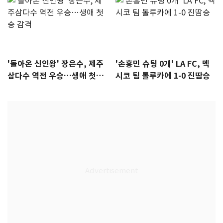
'돌아온 신인왕' 장은수, 제주
'손흥민 슈팅 0개' LA FC, 멕
삼다수 역전 우승…생애 첫승
시코 팀 톨루카에 1-0 진땀승
감격