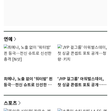
연예
최예나, 노출 없이 '워터밤' 퀸
'JYP 걸그룹' 아워벌스데이,
등극…전신 슈트로 신선한 충
첫 싱글 콘셉트 포토 공개…청
격 [N샷]
량·키치
스포츠