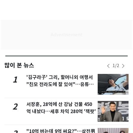
많이 본 뉴스
1
/
2
'김구라子' 그리, 할머니외 여행서
1
"친모 전라도에 잘 있어"…유튜브
서 언급
서장훈, 28억에 산 강남 건물 450
2
억 내놨다…세후 차익 280억 '잭팟'
"10억 버는데 9억 써요?"…삼전男