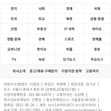
정치
사회
경제
국제
전국
외교
북한
금융·증권
산업
부동산
IT·과학
바이오
생활·문화
연예
스포츠
연재물
오피니언
핫이슈
피플
포토
TV
속보
인기뉴스
주요뉴스
회사소개
광고/제휴·구매문의
이용약관·정책
고충처리
대표이사/발행인 : 이영섭
|
편집인 : 채원배
|
편집국장 : 김기성
|
주소 : 서울시 종로구 종로 47 (공평동,SC빌딩17층)
|
사업자등록번호 : 101-86-62870
|
고충처리인 : 김성환
|
청소년보호책임자 : 안병길
|
통신판매업신고 : 서울종로 0676호
|
등록일 : 2011. 05. 26
|
제호 : 뉴스1코리아(읽기: 뉴스원코리아)
|
대표 전화 : 02-397-7000
|
대표 이메일 :
webmaster@news1.kr