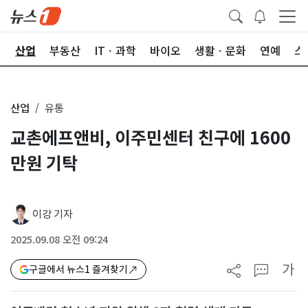
권
산업
부동산
ITㆍ과학
바이오
생활ㆍ문화
연예
스
산업
유통
교촌에프앤비, 이주민센터 친구에 1600
만원 기탁
이강 기자
2025.09.08 오전 09:24
가
구글에서 뉴스1 즐겨찾기