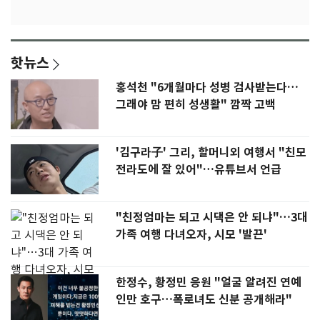
핫뉴스
홍석천 "6개월마다 성병 검사받는다…
그래야 맘 편히 성생활" 깜짝 고백
'김구라子' 그리, 할머니외 여행서 "친모
전라도에 잘 있어"…유튜브서 언급
"친정엄마는 되고 시댁은 안 되냐"…3대
가족 여행 다녀오자, 시모 '발끈'
한정수, 황정민 응원 "얼굴 알려진 연예
인만 호구…폭로녀도 신분 공개해라"