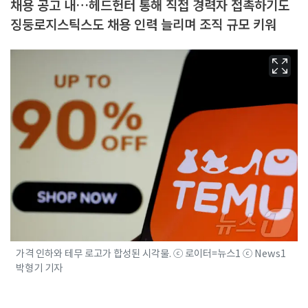
채용 공고 내…헤드헌터 통해 직접 경력자 접촉하기도
징둥로지스틱스도 채용 인력 늘리며 조직 규모 키워
가격 인하와 테무 로고가 합성된 시각물. ⓒ 로이터=뉴스1 ⓒ News1
박형기 기자