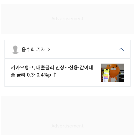
윤수희 기자
카카오뱅크, 대출금리 인상…신용·같이대
출 금리 0.3~0.4%p ↑