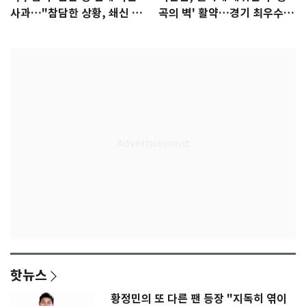
사과…"참담한 상황, 쇄신 약
곡의 벽' 활약…경기 최우수선
속"
수 선정
핫뉴스
황정민의 또 다른 팬 등장 "지독히 엮이