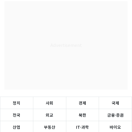
정치
사회
경제
국제
전국
외교
북한
금융·증권
산업
부동산
IT·과학
바이오