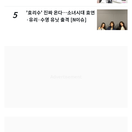
'효리수' 진짜 온다…소녀시대 효연
5
·유리·수영 유닛 출격 [N이슈]