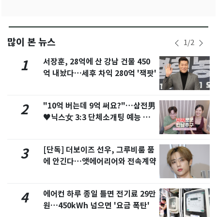
많이 본 뉴스
1
/
2
서장훈, 28억에 산 강남 건물 450
1
억 내놨다…세후 차익 280억 '잭팟'
"10억 버는데 9억 써요?"…삼전男
2
♥닉스女 3:3 단체소개팅 예능 화
제
[단독] 더보이즈 선우, 그루비룸 품
3
에 안긴다…앳에어리어와 전속계약
에어컨 하루 종일 틀면 전기료 29만
4
원…450kWh 넘으면 '요금 폭탄'