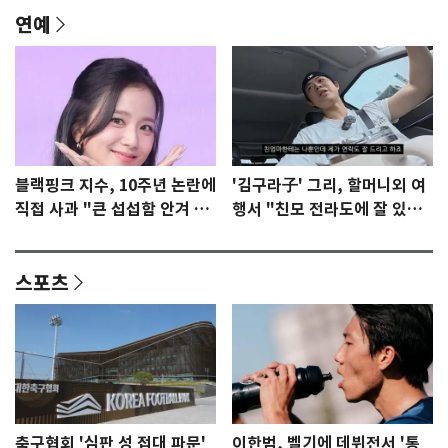
연예
블랙핑크 지수, 10주년 논란에
'김구라子' 그리, 할머니외 여
직접 사과 "큰 섭섭함 안겨 미
행서 "친모 전라도에 잘 있
안"
어"…유튜브서 언급
스포츠
축구협회 '심판 성 접대 파문'
이한범, 벨기에 데뷔전서 '통