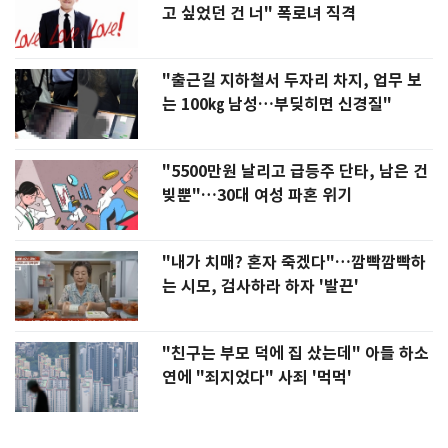
고 싶었던 건 너" 폭로녀 직격
"출근길 지하철서 두자리 차지, 업무 보
는 100㎏ 남성…부딪히면 신경질"
"5500만원 날리고 급등주 단타, 남은 건
빚뿐"…30대 여성 파혼 위기
"내가 치매? 혼자 죽겠다"…깜빡깜빡하
는 시모, 검사하라 하자 '발끈'
"친구는 부모 덕에 집 샀는데" 아들 하소
연에 "죄지었다" 사죄 '먹먹'