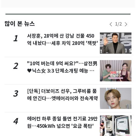
많이 본 뉴스
1
/
2
서장훈, 28억에 산 강남 건물 450
1
억 내놨다…세후 차익 280억 '잭팟'
"10억 버는데 9억 써요?"…삼전男
2
♥닉스女 3:3 단체소개팅 예능 화
제
[단독] 더보이즈 선우, 그루비룸 품
3
에 안긴다…앳에어리어와 전속계약
에어컨 하루 종일 틀면 전기료 29만
4
원…450kWh 넘으면 '요금 폭탄'