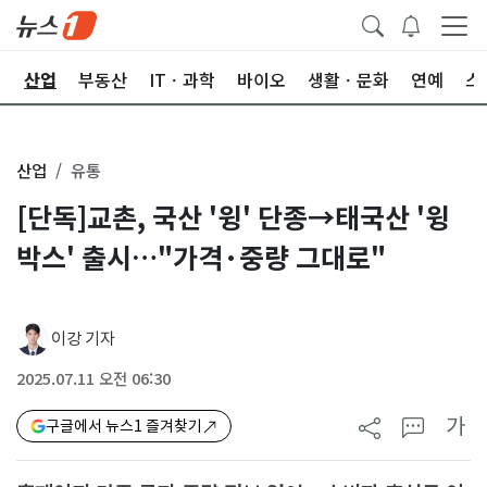
권
산업
부동산
ITㆍ과학
바이오
생활ㆍ문화
연예
스
산업
유통
[단독]교촌, 국산 '윙' 단종→태국산 '윙
박스' 출시…"가격·중량 그대로"
이강 기자
2025.07.11 오전 06:30
가
구글에서 뉴스1 즐겨찾기