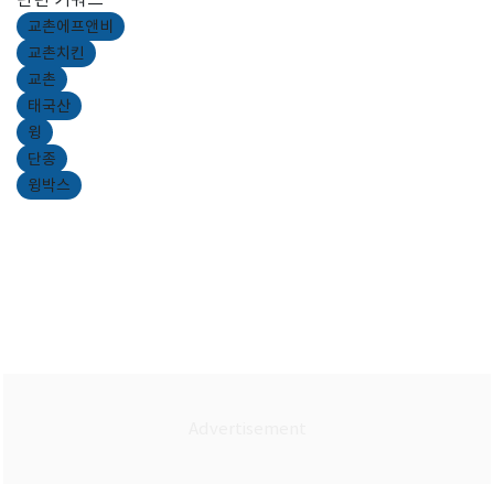
교촌에프앤비
교촌치킨
교촌
태국산
윙
단종
윙박스