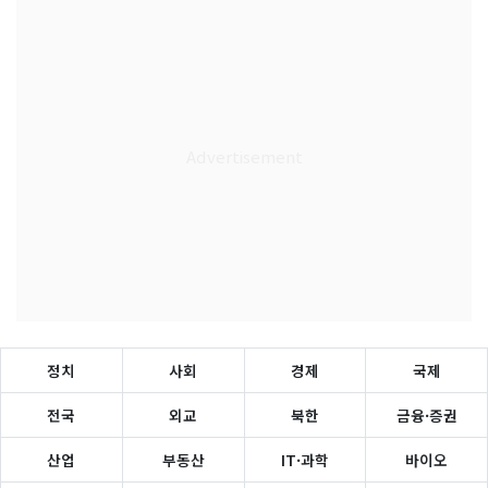
정치
사회
경제
국제
전국
외교
북한
금융·증권
산업
부동산
IT·과학
바이오