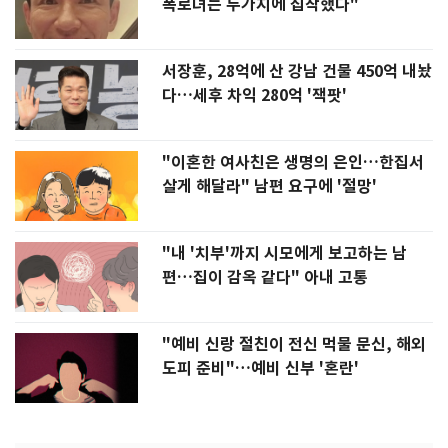
폭로녀는 두가지에 집착했다"
서장훈, 28억에 산 강남 건물 450억 내놨
다…세후 차익 280억 '잭팟'
"이혼한 여사친은 생명의 은인…한집서
살게 해달라" 남편 요구에 '절망'
"내 '치부'까지 시모에게 보고하는 남
편…집이 감옥 같다" 아내 고통
"예비 신랑 절친이 전신 먹물 문신, 해외
도피 준비"…예비 신부 '혼란'