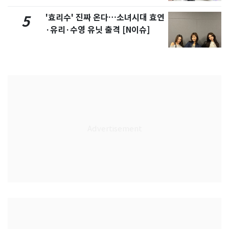
'효리수' 진짜 온다…소녀시대 효연
5
·유리·수영 유닛 출격 [N이슈]