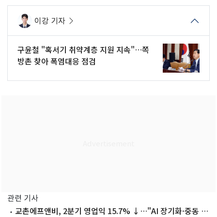
이강 기자
구윤철 "혹서기 취약계층 지원 지속"…쪽
방촌 찾아 폭염대응 점검
관련 기사
교촌에프앤비, 2분기 영업익 15.7% ↓…"AI 장기화·중동 여