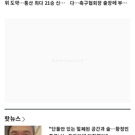
위 도약…통산 최다 21승 신기
다…축구협회장 출장에 부인
록 도전
3회 동반 '펑펑'
핫뉴스
"단둘만 있는 밀폐된 공간과 술…황정민