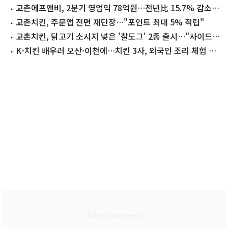
파"(상보)
교촌에프앤비, 2분기 영업익 78억원…전년比 15.7% 감소(1
보)
교촌치킨, 주문앱 전면 재단장…"포인트 최대 5% 적립"
교촌치킨, 닭고기 소시지 넣은 '찰도그' 2종 출시…"사이드
라인업 확대"
K-치킨 배우러 오산·이천에…치킨 3사, 외국인 조리 체험 늘
린다