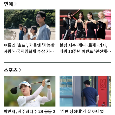
연예
여름엔 '호프', 가을엔 '가능한
블핑 지수·제니·로제·리사,
사랑'…국제영화제 수상 기대
데뷔 10주년 이벤트 '완전체'
감 [N이슈]
참석 확정…기대감 UP
스포츠
박민지, 제주삼다수 2R 공동 2
'심판 성접대'가 끝 아니었