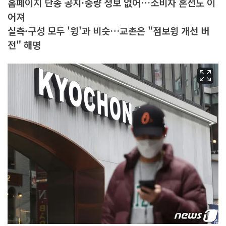
홈페이지 단종 공지·중량 정보 없어…소비자 혼선도 이
어져
실측·구성 모두 '윙'과 비슷…교촌은 "점보윙 개선 버
전" 해명