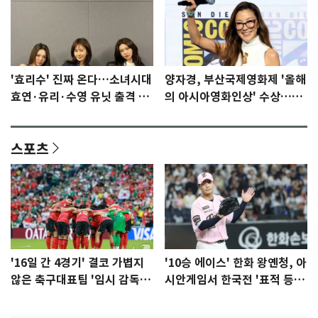
'효리수' 진짜 온다…소녀시대
양자경, 부산국제영화제 '올해
효연·유리·수영 유닛 출격 [N
의 아시아영화인상' 수상…15
이슈]
년만에 부산 온다
스포츠
'16일 간 4경기' 결코 가볍지
'10승 에이스' 한화 왕옌청, 아
않은 축구대표팀 '임시 감독'
시안게임서 한국전 '표적 등
무게
판' 가능성