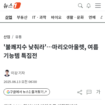
권
산업
부동산
ITㆍ과학
바이오
생활ㆍ문화
연예
스
산업
유통
'불쾌지수 낮춰라'…마리오아울렛, 여름
기능템 특집전
이강 기자
2025.06.13 오전 06:00
가
구글에서 뉴스1 즐겨찾기