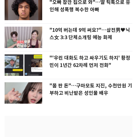
"오빠 잠깐 집으로 와"…딸 틱톡으로 유
인해 성폭행 복수한 아빠
"10억 버는데 9억 써요?"…삼전男♥닉
스女 3:3 단체소개팅 예능 화제
"'우린 대화도 하고 싸우기도 하지' 황정
민이 1년간 62차례 먼저 전화"
"몸 판 돈"…구마모토 지진, 수천만원 기
부하고 비난받은 성인물 배우