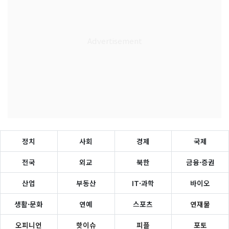
정치
사회
경제
국제
전국
외교
북한
금융·증권
산업
부동산
IT·과학
바이오
생활·문화
연예
스포츠
연재물
오피니언
핫이슈
피플
포토