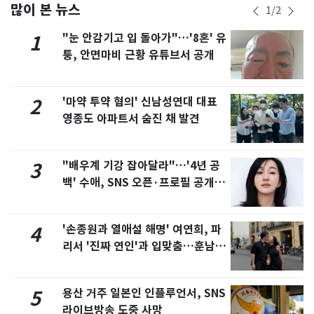
많이 본 뉴스
1
/
2
"눈 안감기고 입 돌아가"…'8혼' 유
1
퉁, 안면마비 근황 유튜브서 공개
'마약 투약 혐의' 신남성연대 대표
2
영종도 아파트서 숨진 채 발견
"배우계 기강 잡아달라"…'4년 공
3
백' 수애, SNS 오픈·프로필 공개
화제
'손종원과 열애설 해명' 여연희, 파
4
리서 '진짜 연인'과 입맞춤…훈남이
네 [N샷]
용산 거주 일본인 인플루언서, SNS
5
라이브방송 도중 사망