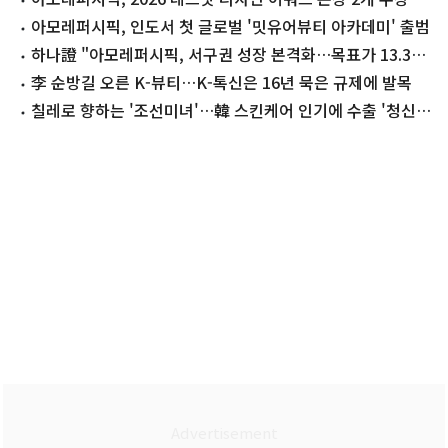
아모레퍼시픽, 인도서 첫 글로벌 '밋유어뷰티 아카데미' 출범
하나證 "아모레퍼시픽, 서구권 성장 본격화…목표가 13.3%
상향"
李 순방길 오른 K-뷰티…K-톡신은 16년 묵은 규제에 발목
칠레로 향하는 '조선미녀'…韓 스킨케어 인기에 수출 '청신
호'