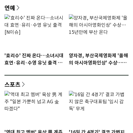
연예
'효리수' 진짜 온다…소녀시대
양자경, 부산국제영화제 '올해
효연·유리·수영 유닛 출격 [N
의 아시아영화인상' 수상…15
이슈]
년만에 부산 온다
스포츠
'역대 최고 멤버' 육상 男 계주
'16일 간 4경기' 결코 가볍지