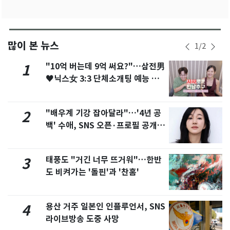
많이 본 뉴스
1
/
2
"10억 버는데 9억 써요?"…삼전男
1
♥닉스女 3:3 단체소개팅 예능 화
제
"배우계 기강 잡아달라"…'4년 공
2
백' 수애, SNS 오픈·프로필 공개
화제
태풍도 "거긴 너무 뜨거워"…한반
3
도 비켜가는 '돌핀'과 '찬홈'
용산 거주 일본인 인플루언서, SNS
4
라이브방송 도중 사망