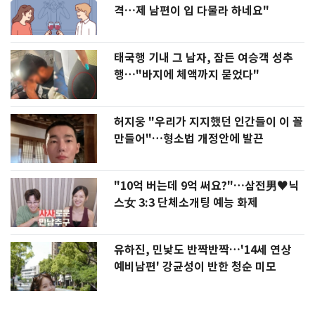
격…제 남편이 입 다물라 하네요"
태국행 기내 그 남자, 잠든 여승객 성추
행…"바지에 체액까지 묻었다"
허지웅 "우리가 지지했던 인간들이 이 꼴
만들어"…형소법 개정안에 발끈
"10억 버는데 9억 써요?"…삼전男♥닉
스女 3:3 단체소개팅 예능 화제
유하진, 민낯도 반짝반짝…'14세 연상
예비남편' 강균성이 반한 청순 미모