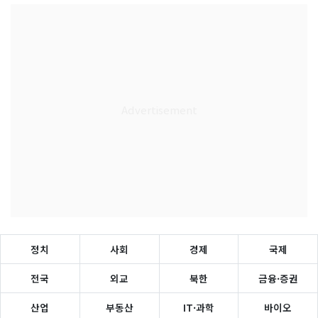
정치
사회
경제
국제
전국
외교
북한
금융·증권
산업
부동산
IT·과학
바이오