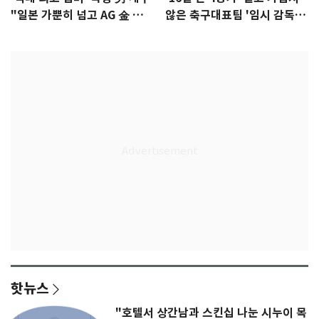
"일본 가뿐히 넘고 AG 金 따겠
않은 축구대표팀 '임시 감독'
다"
무게
핫뉴스
"호텔서 상간남과 스킨십 나눈 시누이 목