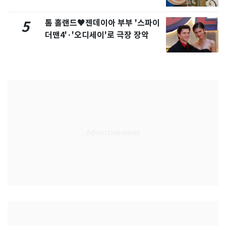
톰 홀랜드♥젠데이아 부부 '스파이
5
더맨4'·'오디세이'로 극장 장악