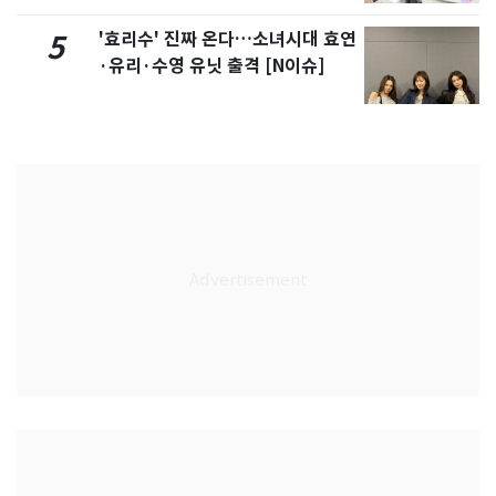
'효리수' 진짜 온다…소녀시대 효연
5
·유리·수영 유닛 출격 [N이슈]