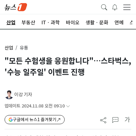
권
산업
부동산
ITㆍ과학
바이오
생활ㆍ문화
연예
스
산업
유통
"모든 수험생을 응원합니다"…스타벅스,
'수능 일주일' 이벤트 진행
이강 기자
업데이트 2024.11.08 오전 09:10
가
구글에서 뉴스1 즐겨찾기