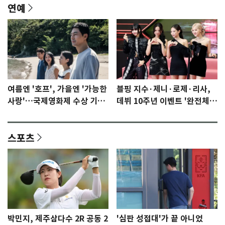
연예
여름엔 '호프', 가을엔 '가능한
블핑 지수·제니·로제·리사,
사랑'…국제영화제 수상 기대
데뷔 10주년 이벤트 '완전체'
감 [N이슈]
참석 확정…기대감 UP
스포츠
박민지, 제주삼다수 2R 공동 2
'심판 성접대'가 끝 아니었