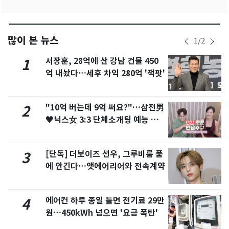
많이 본 뉴스
1
/
2
서장훈, 28억에 산 강남 건물 450
1
억 내놨다…세후 차익 280억 '잭팟'
"10억 버는데 9억 써요?"…삼전男
2
♥닉스女 3:3 단체소개팅 예능 화
제
[단독] 더보이즈 선우, 그루비룸 품
3
에 안긴다…앳에어리어와 전속계약
에어컨 하루 종일 틀면 전기료 29만
4
원…450kWh 넘으면 '요금 폭탄'