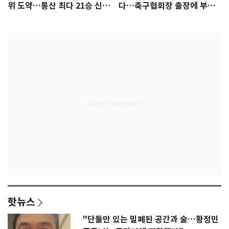
위 도약…통산 최다 21승 신기
다…축구협회장 출장에 부인
록 도전
3회 동반 '펑펑'
핫뉴스
"단둘만 있는 밀폐된 공간과 술…황정민