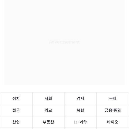
정치
사회
경제
국제
전국
외교
북한
금융·증권
산업
부동산
IT·과학
바이오