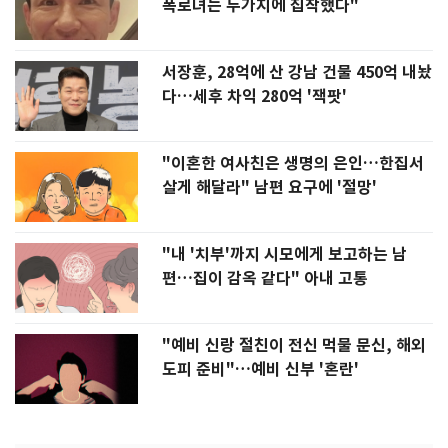
폭로녀는 두가지에 집착했다"
서장훈, 28억에 산 강남 건물 450억 내놨
다…세후 차익 280억 '잭팟'
"이혼한 여사친은 생명의 은인…한집서
살게 해달라" 남편 요구에 '절망'
"내 '치부'까지 시모에게 보고하는 남
편…집이 감옥 같다" 아내 고통
"예비 신랑 절친이 전신 먹물 문신, 해외
도피 준비"…예비 신부 '혼란'