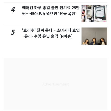
에어컨 하루 종일 틀면 전기료 29만
4
원…450kWh 넘으면 '요금 폭탄'
'효리수' 진짜 온다…소녀시대 효연
5
·유리·수영 유닛 출격 [N이슈]