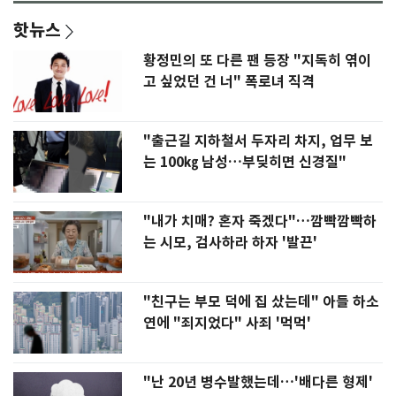
핫뉴스
황정민의 또 다른 팬 등장 "지독히 엮이
고 싶었던 건 너" 폭로녀 직격
"출근길 지하철서 두자리 차지, 업무 보
는 100㎏ 남성…부딪히면 신경질"
"내가 치매? 혼자 죽겠다"…깜빡깜빡하
는 시모, 검사하라 하자 '발끈'
"친구는 부모 덕에 집 샀는데" 아들 하소
연에 "죄지었다" 사죄 '먹먹'
"난 20년 병수발했는데…'배다른 형제'