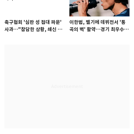
축구협회 '심판 성 접대 파문'
이한범, 벨기에 데뷔전서 '통
사과…"참담한 상황, 쇄신 약
곡의 벽' 활약…경기 최우수선
속"
수 선정