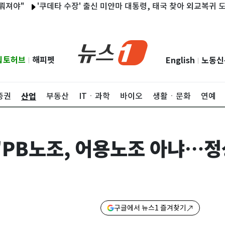
'쿠데타 수장' 출신 미얀마 대통령, 태국 찾아 외교복귀 도모
립토허브
해피펫
English
노동신
|
|
산업
증권
부동산
ITㆍ과학
바이오
생활ㆍ문화
연예
 "PB노조, 어용노조 아냐…
구글에서 뉴스1 즐겨찾기