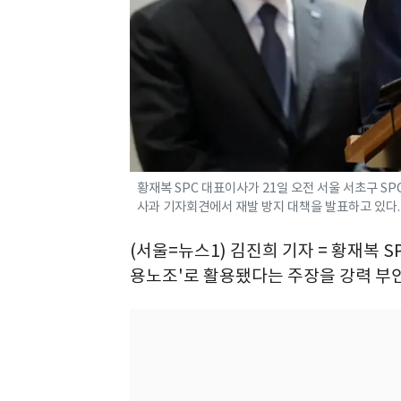
황재복 SPC 대표이사가 21일 오전 서울 서초구 S
사과 기자회견에서 재발 방지 대책을 발표하고 있다.202
(서울=뉴스1) 김진희 기자 = 황재복 S
용노조'로 활용됐다는 주장을 강력 부