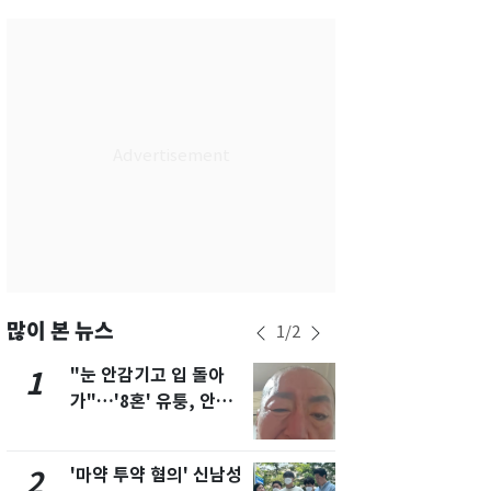
서울
36
℃
부산
33
℃
대구
37
℃
인천
35
℃
광주
34
℃
대전
36
℃
울산
32
℃
강릉
31
℃
많이 본 뉴스
1
/
2
제주
31
℃
"눈 안감기고 입 돌아
용산 거주 
1
6
가"…'8혼' 유퉁, 안면
루언서, SN
마비 근황 유튜브서 공
송 도중 사망
개
'마약 투약 혐의' 신남성
삼성전자·S
2
7