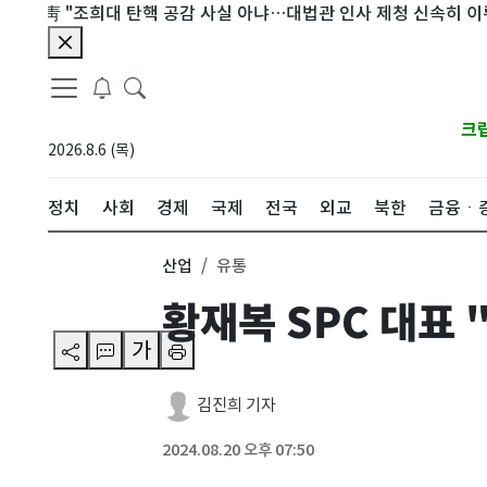
靑 "조희대 탄핵 공감 사실 아냐…대법관 인사 제청 신속히 이뤄져야"
크
2026.8.6 (목)
정치
사회
경제
국제
전국
외교
북한
금융ㆍ
산업
유통
황재복 SPC 대표
가
김진희 기자
2024.08.20 오후 07:50