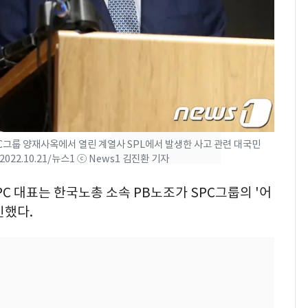
"주주 환원 의미 있게
확대할 것" 약속
태풍도 "거긴 너무 뜨거
8
워"…한반도 비켜가는
'돌핀'과 '찬홈'
"하늘로 떠난 딸과의 약
9
속"…이현주 경사, 세
PC그룹 양재사옥에서 열린 계열사 SPL에서 발생한 사고 관련 대국민
번째 모발 기부
2.10.21/뉴스1 ⓒ News1 김진환 기자
[단독] 아내 가출하자
10
PC 대표는 한국노총 소속 PB노조가 SPC그룹의 '어
성매매 여성 부르고 영
인했다.
아 때려 살해한 친부, 중
형