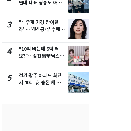
연대 대표 영종도 아파
"주주 환원 
트서 숨진 채 발견
확대할 것" 
"배우계 기강 잡아달
태풍도 "거
3
8
라"…'4년 공백' 수애,
워"…한반도
SNS 오픈·프로필 공개
'돌핀'과 '찬
화제
"10억 버는데 9억 써
"하늘로 떠
4
9
요?"…삼전男♥닉스女
속"…이현주
3:3 단체소개팅 예능 화
번째 모발 
제
경기 광주 아파트 화단
[단독] 아내
5
10
서 40대 女 숨진 채 발
성매매 여성
견…시신 옆엔 '이불'
아 때려 살해
형