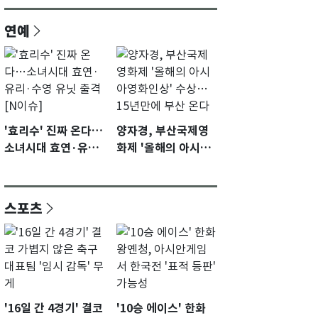
연예
'효리수' 진짜 온다…
양자경, 부산국제영
소녀시대 효연·유리·
화제 '올해의 아시아
수영 유닛 출격 [N이
영화인상' 수상…15
슈]
년만에 부산 온다
스포츠
'16일 간 4경기' 결코
'10승 에이스' 한화