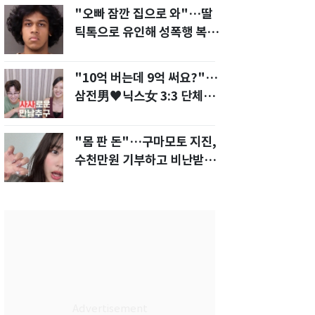
"오빠 잠깐 집으로 와"…딸
틱톡으로 유인해 성폭행 복수
한 아빠
"10억 버는데 9억 써요?"…
삼전男♥닉스女 3:3 단체소
개팅 예능 화제
"몸 판 돈"…구마모토 지진,
수천만원 기부하고 비난받은
성인물 배우