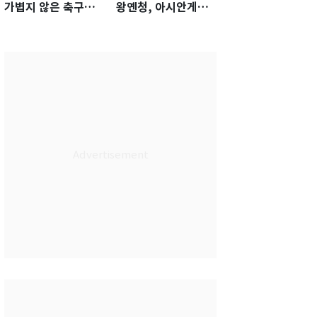
가볍지 않은 축구대
왕옌청, 아시안게임
표팀 '임시 감독' 무게
서 한국전 '표적 등판'
가능성