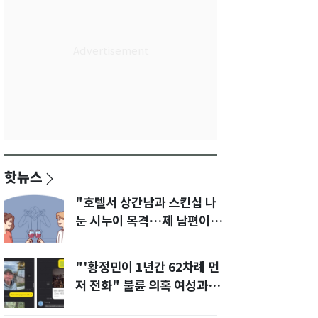
핫뉴스
"호텔서 상간남과 스킨십 나
눈 시누이 목격…제 남편이
입 다물라 하네요"
"'황정민이 1년간 62차례 먼
저 전화" 불륜 의혹 여성과의
통화내역 공개