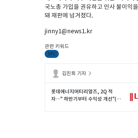
국노총 가입을 권유하고 인사 불이익을
돼 재판에 넘겨졌다.
jinny1@news1.kr
관련 키워드
SPC
김진희 기자
롯데에너지머티리얼즈, 2Q 적
자…" 하반기부터 수익성 개선"(종
합)