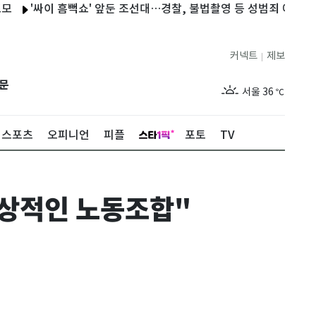
'싸이 흠뻑쇼' 앞둔 조선대…경찰, 불법촬영 등 성범죄 예방 총력
커넥트
제보
|
제주
31
℃
문
서울
36
℃
부산
33
℃
스포츠
오피니언
피플
포토
TV
대구
37
℃
인천
35
℃
정상적인 노동조합"
광주
34
℃
대전
36
℃
울산
32
℃
강릉
31
℃
제주
31
℃