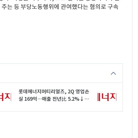
 주는 등 부당노동행위에 관여했다는 혐의로 구속
롯데에너지머티리얼즈, 2Q 영업손
실 169억…매출 전년比 5.2%↓(1
보)