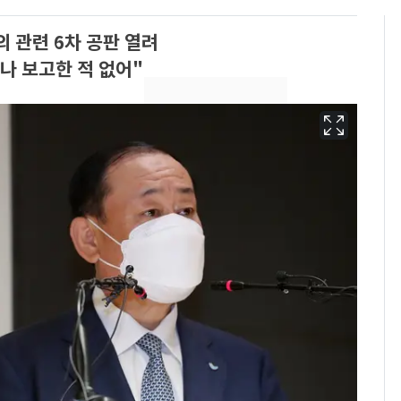
의 관련 6차 공판 열려
나 보고한 적 없어"
용산 거주 일본인 인플
6
루언서, SNS 라이브방
송 도중 사망
삼성전자·SK하이닉스
7