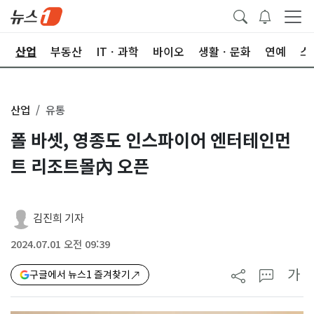
권
산업
부동산
ITㆍ과학
바이오
생활ㆍ문화
연예
스
산업
유통
폴 바셋, 영종도 인스파이어 엔터테인먼
트 리조트몰內 오픈
김진희 기자
2024.07.01 오전 09:39
가
구글에서 뉴스1 즐겨찾기