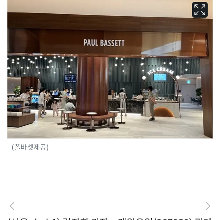
(폴바셋제공)