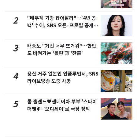
제
"배우계 기강 잡아달라"…'4년 공
2
백' 수애, SNS 오픈·프로필 공개
화제
태풍도 "거긴 너무 뜨거워"…한반
3
도 비켜가는 '돌핀'과 '찬홈'
용산 거주 일본인 인플루언서, SNS
4
라이브방송 도중 사망
톰 홀랜드♥젠데이아 부부 '스파이
5
더맨4'·'오디세이'로 극장 장악