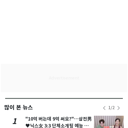
많이 본 뉴스
1
/
2
"10억 버는데 9억 써요?"…삼전男
1
♥닉스女 3:3 단체소개팅 예능 화