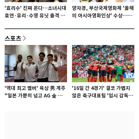
'효리수' 진짜 온다…소녀시대
양자경, 부산국제영화제 '올해
효연·유리·수영 유닛 출격 [N
의 아시아영화인상' 수상…15
이슈]
년만에 부산 온다
스포츠
'역대 최고 멤버' 육상 男 계주
'16일 간 4경기' 결코 가볍지
"일본 가뿐히 넘고 AG 金 따겠
않은 축구대표팀 '임시 감독'
다"
무게