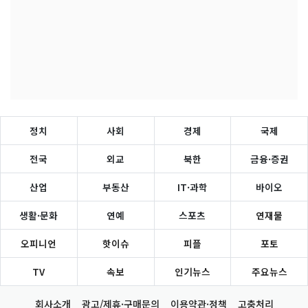
정치
사회
경제
국제
전국
외교
북한
금융·증권
산업
부동산
IT·과학
바이오
생활·문화
연예
스포츠
연재물
오피니언
핫이슈
피플
포토
TV
속보
인기뉴스
주요뉴스
회사소개
광고/제휴·구매문의
이용약관·정책
고충처리