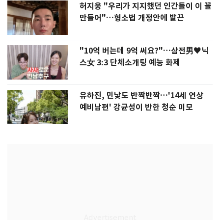
허지웅 "우리가 지지했던 인간들이 이 꼴
만들어"…형소법 개정안에 발끈
"10억 버는데 9억 써요?"…삼전男♥닉
스女 3:3 단체소개팅 예능 화제
유하진, 민낯도 반짝반짝…'14세 연상
예비남편' 강균성이 반한 청순 미모