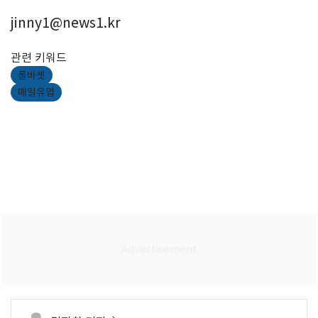
jinny1@news1.kr
관련 키워드
폴바셋
매일유업