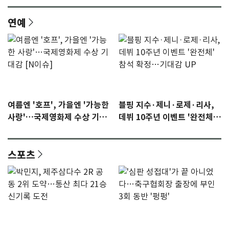
연예
여름엔 '호프', 가을엔 '가능한
블핑 지수·제니·로제·리사,
사랑'…국제영화제 수상 기대
데뷔 10주년 이벤트 '완전체'
감 [N이슈]
참석 확정…기대감 UP
스포츠