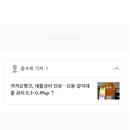
윤수희 기자
카카오뱅크, 대출금리 인상…신용·같이대
출 금리 0.3~0.4%p ↑