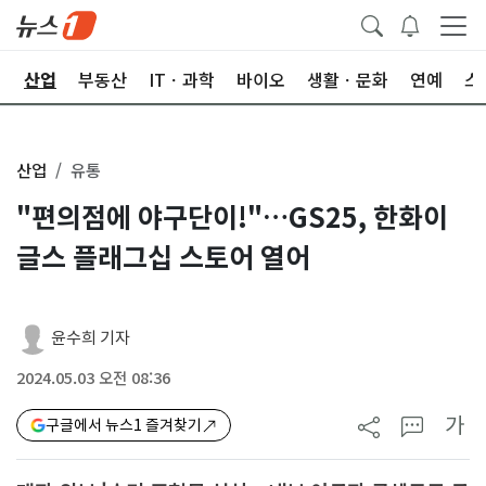
권
산업
부동산
ITㆍ과학
바이오
생활ㆍ문화
연예
스
산업
유통
"편의점에 야구단이!"…GS25, 한화이
글스 플래그십 스토어 열어
윤수희 기자
2024.05.03 오전 08:36
가
구글에서 뉴스1 즐겨찾기