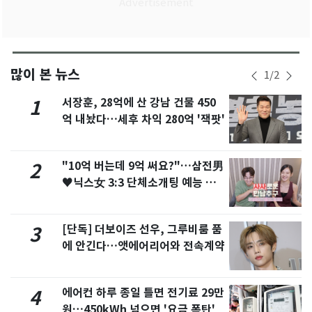
많이 본 뉴스
1
/
2
서장훈, 28억에 산 강남 건물 450
1
억 내놨다…세후 차익 280억 '잭팟'
"10억 버는데 9억 써요?"…삼전男
2
♥닉스女 3:3 단체소개팅 예능 화
제
[단독] 더보이즈 선우, 그루비룸 품
3
에 안긴다…앳에어리어와 전속계약
에어컨 하루 종일 틀면 전기료 29만
4
원…450kWh 넘으면 '요금 폭탄'