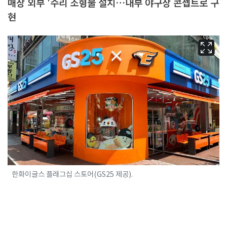
매장 외부 '수리 조형물 설치…내부 야구장 콘셉트로 구
현
한화이글스 플래그십 스토어(GS25 제공).