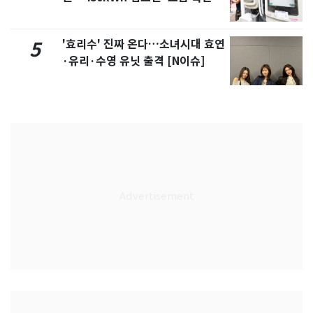
'효리수' 진짜 온다…소녀시대 효연
5
·유리·수영 유닛 출격 [N이슈]