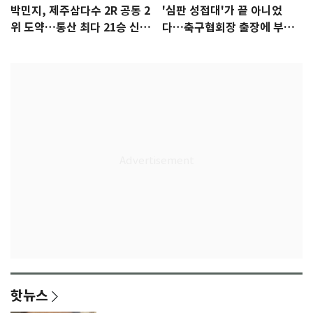
박민지, 제주삼다수 2R 공동 2
'심판 성접대'가 끝 아니었
위 도약…통산 최다 21승 신기
다…축구협회장 출장에 부인
록 도전
3회 동반 '펑펑'
핫뉴스