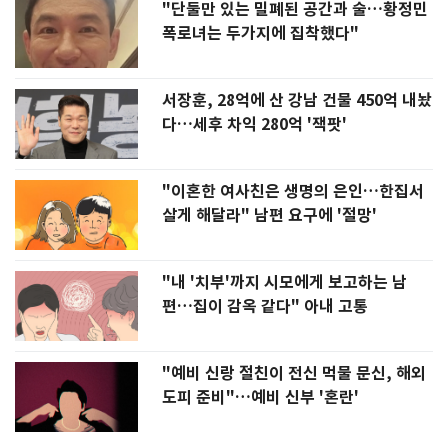
"단둘만 있는 밀폐된 공간과 술…황정민
폭로녀는 두가지에 집착했다"
서장훈, 28억에 산 강남 건물 450억 내놨
다…세후 차익 280억 '잭팟'
"이혼한 여사친은 생명의 은인…한집서
살게 해달라" 남편 요구에 '절망'
"내 '치부'까지 시모에게 보고하는 남
편…집이 감옥 같다" 아내 고통
"예비 신랑 절친이 전신 먹물 문신, 해외
도피 준비"…예비 신부 '혼란'