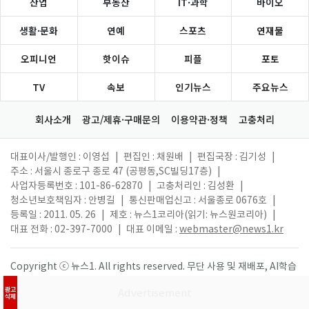
산업
부동산
IT·과학
바이오
생활·문화
연예
스포츠
연재물
오피니언
핫이슈
피플
포토
TV
속보
인기뉴스
주요뉴스
회사소개
광고/제휴·구매문의
이용약관·정책
고충처리
대표이사/발행인 : 이영섭
|
편집인 : 채원배
|
편집국장 : 김기성
|
주소 : 서울시 종로구 종로 47 (공평동,SC빌딩17층)
|
사업자등록번호 : 101-86-62870
|
고충처리인 : 김성환
|
청소년보호책임자 : 안병길
|
통신판매업신고 : 서울종로 0676호
|
등록일 : 2011. 05. 26
|
제호 : 뉴스1코리아(읽기: 뉴스원코리아)
|
대표 전화 : 02-397-7000
|
대표 이메일 :
webmaster@news1.kr
Copyright ⓒ 뉴스1. All rights reserved. 무단 사용 및 재배포, AI학습
활용 금지.
광고
삭제