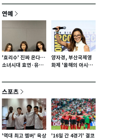
연예
'효리수' 진짜 온다…
양자경, 부산국제영
소녀시대 효연·유리·
화제 '올해의 아시아
수영 유닛 출격 [N이
영화인상' 수상…15
슈]
년만에 부산 온다
스포츠
'역대 최고 멤버' 육상
'16일 간 4경기' 결코