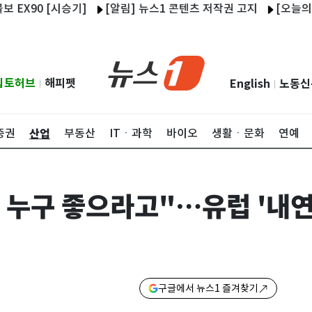
0 [시승기]
[알림] 뉴스1 콘텐츠 저작권 고지
[오늘의 운세] 2
립토허브
해피펫
English
노동신
|
|
산업
증권
부동산
ITㆍ과학
바이오
생활ㆍ문화
연예
 누구 좋으라고"…유럽 '내연
구글에서 뉴스1 즐겨찾기