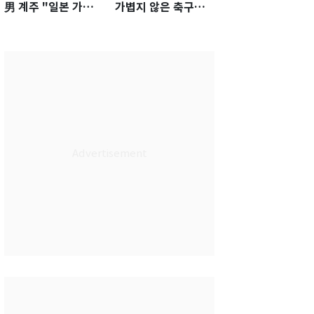
男 계주 "일본 가뿐히
가볍지 않은 축구대
넘고 AG 金 따겠다"
표팀 '임시 감독' 무게