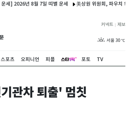
026년 8월 7일 띠별 운세
美상원 위원회, 파우치 의회모욕죄 회
커넥트
제보
|
제주
26
℃
문
서울
30
℃
부산
27
℃
스포츠
오피니언
피플
포토
TV
대구
28
℃
인천
29
℃
기관차 퇴출' 멈칫
광주
27
℃
대전
28
℃
울산
26
℃
강릉
24
℃
제주
26
℃