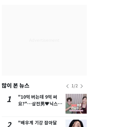
서울
30
℃
부산
27
℃
대구
28
℃
인천
29
℃
광주
27
℃
대전
28
℃
울산
26
℃
강릉
24
℃
많이 본 뉴스
1
/
2
제주
26
℃
"10억 버는데 9억 써
삼성전자·S
1
6
요?"…삼전男♥닉스女
"주주 환원 
3:3 단체소개팅 예능 화
확대할 것" 
제
"배우계 기강 잡아달
펄펄 끓는 서
2
7