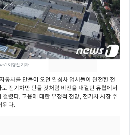
돌파하나…한낮 39도
폭염[오늘날씨]
[단독]"이번 역은 신논
8
현, 토스역입니다"…서
울 지하철에 토스 이름
새겼다
SK하이닉스 또 프리마
9
켓 하한가…달랑 11주
에 시초가 소동
ws1 이형진 기자
"캐리비안 베이 여자 탈
10
관 자동차를 만들어 오던 완성차 업체들이 완전한 전
의실에 남자가 있어
라도 전기차만 만들 것처럼 비전을 내걸던 유럽에서
요"…경찰 수사
 걸렸다. 고용에 대한 부정적 전망, 전기차 시장 주
이된다.