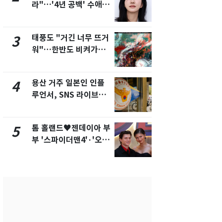
라"…'4년 공백' 수애,
돌파하나…한
SNS 오픈·프로필 공개
폭염[오늘날
화제
태풍도 "거긴 너무 뜨거
[단독]"이번
3
8
워"…한반도 비켜가는
현, 토스역
'돌핀'과 '찬홈'
울 지하철에
새겼다
용산 거주 일본인 인플
SK하이닉스
4
9
루언서, SNS 라이브방
켓 하한가…
송 도중 사망
에 시초가 
톰 홀랜드♥젠데이아 부
"캐리비안 
5
10
부 '스파이더맨4'·'오디
의실에 남자
세이'로 극장 장악
요"…경찰 