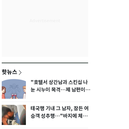
핫뉴스
"호텔서 상간남과 스킨십 나
눈 시누이 목격…제 남편이
입 다물라 하네요"
태국행 기내 그 남자, 잠든 여
승객 성추행…"바지에 체액
까지 묻었다"