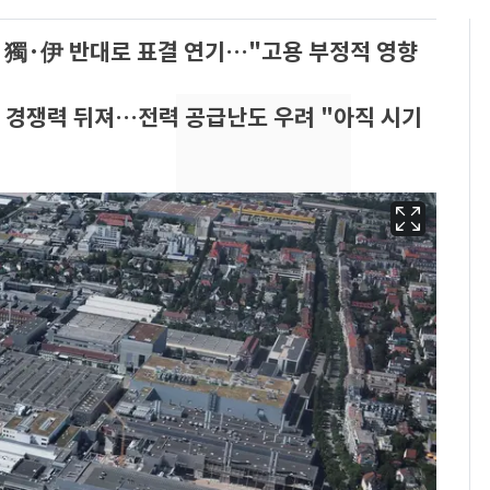
, 獨·伊 반대로 표결 연기…"고용 부정적 영향
 경쟁력 뒤져…전력 공급난도 우려 "아직 시기
삼성전자·SK하이닉스
6
"주주 환원 의미 있게
확대할 것" 약속
펄펄 끓는 서울, 40도
7