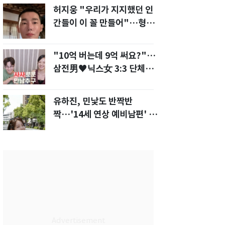
허지웅 "우리가 지지했던 인
간들이 이 꼴 만들어"…형소
법 개정안에 발끈
"10억 버는데 9억 써요?"…
삼전男♥닉스女 3:3 단체소
개팅 예능 화제
유하진, 민낯도 반짝반
짝…'14세 연상 예비남편' 강
균성이 반한 청순 미모