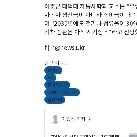
이호근 대덕대 자동차학과 교수는 "유
자동차 생산국이 아니라 소비국이다. 독
며 "2030년에도 전기차 점유율이 30
기차 전환은 아직 시기상조"라고 전망
hjin@news1.kr
관련 키워드
전기차
EU
현대자동차
LG에너지솔루션
삼성SDI
이형진 기자
"더위·외국인 고마워"…BGF리테