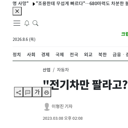
 사망"
"조용한데 무섭게 빠르다"…680마력도 차분한 볼보 EX9
크
2026.8.6 (목)
정치
사회
경제
국제
전국
외교
북한
금융ㆍ
산업
자동차
"전기차만 팔라고?
가
이형진 기자
2023.03.08 오후 02:08